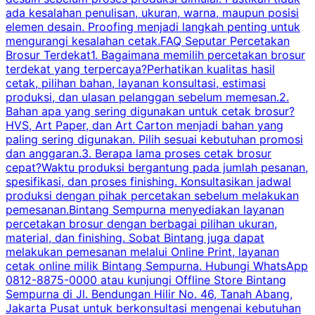
ada kesalahan penulisan, ukuran, warna, maupun posisi
H
elemen desain. Proofing menjadi langkah penting untuk
mengurangi kesalahan cetak.FAQ Seputar Percetakan
s
Brosur Terdekat1. Bagaimana memilih percetakan brosur
terdekat yang terpercaya?Perhatikan kualitas hasil
cetak, pilihan bahan, layanan konsultasi, estimasi
produksi, dan ulasan pelanggan sebelum memesan.2.
Bahan apa yang sering digunakan untuk cetak brosur?
HVS, Art Paper, dan Art Carton menjadi bahan yang
paling sering digunakan. Pilih sesuai kebutuhan promosi
dan anggaran.3. Berapa lama proses cetak brosur
cepat?Waktu produksi bergantung pada jumlah pesanan,
spesifikasi, dan proses finishing. Konsultasikan jadwal
produksi dengan pihak percetakan sebelum melakukan
pemesanan.Bintang Sempurna menyediakan layanan
percetakan brosur dengan berbagai pilihan ukuran,
material, dan finishing. Sobat Bintang juga dapat
melakukan pemesanan melalui Online Print, layanan
cetak online milik Bintang Sempurna. Hubungi WhatsApp
0812-8875-0000 atau kunjungi Offline Store Bintang
Sempurna di Jl. Bendungan Hilir No. 46, Tanah Abang,
Jakarta Pusat untuk berkonsultasi mengenai kebutuhan