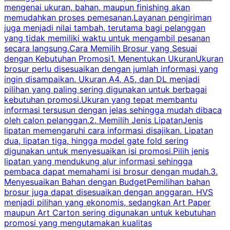
mengenai ukuran, bahan, maupun finishing akan
memudahkan proses pemesanan.Layanan pengiriman
h
juga menjadi nilai tambah, terutama bagi pelanggan
p
yang tidak memiliki waktu untuk mengambil pesanan
m
secara langsung.Cara Memilih Brosur yang Sesuai
dengan Kebutuhan Promosi1. Menentukan UkuranUkuran
w
brosur perlu disesuaikan dengan jumlah informasi yang
ingin disampaikan. Ukuran A4, A5, dan DL menjadi
pilihan yang paling sering digunakan untuk berbagai
f
kebutuhan promosi.Ukuran yang tepat membantu
d
informasi tersusun dengan jelas sehingga mudah dibaca
l
oleh calon pelanggan.2. Memilih Jenis LipatanJenis
t
lipatan memengaruhi cara informasi disajikan. Lipatan
S
dua, lipatan tiga, hingga model gate fold sering
P
digunakan untuk menyesuaikan isi promosi.Pilih jenis
lipatan yang mendukung alur informasi sehingga
s
pembaca dapat memahami isi brosur dengan mudah.3.
i
Menyesuaikan Bahan dengan BudgetPemilihan bahan
brosur juga dapat disesuaikan dengan anggaran. HVS
menjadi pilihan yang ekonomis, sedangkan Art Paper
d
maupun Art Carton sering digunakan untuk kebutuhan
t
promosi yang mengutamakan kualitas
t