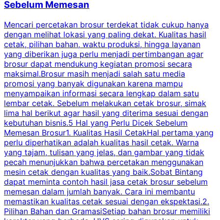
Sebelum Memesan
Mencari percetakan brosur terdekat tidak cukup hanya
C
dengan melihat lokasi yang paling dekat. Kualitas hasil
cetak, pilihan bahan, waktu produksi, hingga layanan
S
yang diberikan juga perlu menjadi pertimbangan agar
t
brosur dapat mendukung kegiatan promosi secara
n
maksimal.Brosur masih menjadi salah satu media
k
promosi yang banyak digunakan karena mampu
d
menyampaikan informasi secara lengkap dalam satu
c
lembar cetak. Sebelum melakukan cetak brosur, simak
lima hal berikut agar hasil yang diterima sesuai dengan
s
kebutuhan bisnis.5 Hal yang Perlu Dicek Sebelum
Memesan Brosur1. Kualitas Hasil CetakHal pertama yang
perlu diperhatikan adalah kualitas hasil cetak. Warna
m
yang tajam, tulisan yang jelas, dan gambar yang tidak
U
pecah menunjukkan bahwa percetakan menggunakan
mesin cetak dengan kualitas yang baik.Sobat Bintang
dapat meminta contoh hasil jasa cetak brosur sebelum
memesan dalam jumlah banyak. Cara ini membantu
u
memastikan kualitas cetak sesuai dengan ekspektasi.2.
p
Pilihan Bahan dan GramasiSetiap bahan brosur memiliki