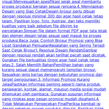
visual.Menyesuaikan spesifikasi sejak awal membantu
proses produksi berjalan sesuai rencana.4. Menyiapkan
k
Desain yang Siap CetakDesain brosur perlu dibuat
dengan resolusi minimal 300 dpi agar hasil cetak tetap
tajam. Pastikan logo, foto, ilustrasi, dan teks memiliki
kualitas yang baik sebelum file dikirim ke
percetakan.Simpan file dalam format PDF agar tata letak
dan elemen desain tetap sesuai saat masuk ke proses
produksi.Baca Juga: Contoh Brosur Promosi yang Bisa
s
Lipat Gandakan PenjualanKesalahan yang Sering Terjadi
Saat Cetak Brosur1. Resolusi Desain RendahGambar
dengan resolusi rendah akan terlihat pecah saat dicetak.
p
Gunakan file berkualitas tinggi agar hasil cetak tetap
T
jelas.2. Salah Memilih BahanPemilihan bahan yang
p
kurang sesuai dapat memengaruhi tampilan brosur.
Sesuaikan jenis kertas dengan kebutuhan promosi dan
m
target penggunaan.3. Informasi Promosi Kurang
JelasPastikan informasi penting seperti nama produk,
p
penawaran, kontak, alamat, maupun media sosial mudah
s
ditemukan oleh pembaca. Gunakan susunan informasi
yang ringkas agar pesan promosi mudah dipahami.4.
O
Tidak Melakukan Pengecekan FinalPeriksa kembali isi
desain sebelum proses produksi dimulai. Pastikan tidak
k