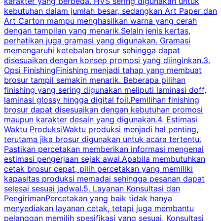
karakter yang berbeda. HVS sering digunakan untuk
i
kebutuhan dalam jumlah besar, sedangkan Art Paper dan
p
Art Carton mampu menghasilkan warna yang cerah
t
dengan tampilan yang menarik.Selain jenis kertas,
perhatikan juga gramasi yang digunakan. Gramasi
t
memengaruhi ketebalan brosur sehingga dapat
disesuaikan dengan konsep promosi yang diinginkan.3.
s
Opsi FinishingFinishing menjadi tahap yang membuat
brosur tampil semakin menarik. Beberapa pilihan
d
finishing yang sering digunakan meliputi laminasi doff,
g
laminasi glossy hingga digital foil.Pemilihan finishing
d
brosur dapat disesuaikan dengan kebutuhan promosi
p
maupun karakter desain yang digunakan.4. Estimasi
Waktu ProduksiWaktu produksi menjadi hal penting,
terutama jika brosur digunakan untuk acara tertentu.
s
Pastikan percetakan memberikan informasi mengenai
s
estimasi pengerjaan sejak awal.Apabila membutuhkan
m
cetak brosur cepat, pilih percetakan yang memiliki
d
kapasitas produksi memadai sehingga pesanan dapat
selesai sesuai jadwal.5. Layanan Konsultasi dan
t
PengirimanPercetakan yang baik tidak hanya
S
menyediakan layanan cetak, tetapi juga membantu
t
pelanggan memilih spesifikasi yang sesuai. Konsultasi
b