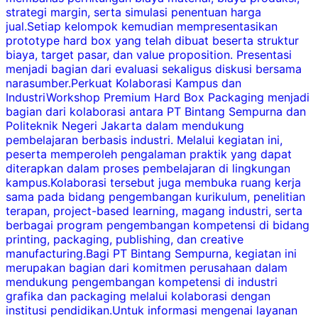
strategi margin, serta simulasi penentuan harga
p
jual.Setiap kelompok kemudian mempresentasikan
prototype hard box yang telah dibuat beserta struktur
s
biaya, target pasar, dan value proposition. Presentasi
menjadi bagian dari evaluasi sekaligus diskusi bersama
narasumber.Perkuat Kolaborasi Kampus dan
p
IndustriWorkshop Premium Hard Box Packaging menjadi
k
bagian dari kolaborasi antara PT Bintang Sempurna dan
Politeknik Negeri Jakarta dalam mendukung
d
pembelajaran berbasis industri. Melalui kegiatan ini,
peserta memperoleh pengalaman praktik yang dapat
t
diterapkan dalam proses pembelajaran di lingkungan
P
kampus.Kolaborasi tersebut juga membuka ruang kerja
s
sama pada bidang pengembangan kurikulum, penelitian
k
terapan, project-based learning, magang industri, serta
berbagai program pengembangan kompetensi di bidang
d
printing, packaging, publishing, dan creative
manufacturing.Bagi PT Bintang Sempurna, kegiatan ini
m
merupakan bagian dari komitmen perusahaan dalam
mendukung pengembangan kompetensi di industri
m
grafika dan packaging melalui kolaborasi dengan
n
institusi pendidikan.Untuk informasi mengenai layanan
A