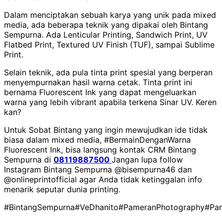
Dalam menciptakan sebuah karya yang unik pada mixed
media, ada beberapa teknik yang dipakai oleh Bintang
Sempurna. Ada Lenticular Printing, Sandwich Print, UV
Flatbed Print, Textured UV Finish (TUF), sampai Sublime
Print.
Selain teknik, ada pula tinta print spesial yang berperan
menyempurnakan hasil warna cetak. Tinta print ini
bernama Fluorescent Ink yang dapat mengeluarkan
warna yang lebih vibrant apabila terkena Sinar UV. Keren
kan?
Untuk Sobat Bintang yang ingin mewujudkan ide tidak
biasa dalam mixed media, #BermainDenganWarna
Fluorescent Ink, bisa langsung kontak CRM Bintang
Sempurna di
08119887500
Jangan lupa follow
Instagram Bintang Sempurna @bisempurna46 dan
@onlineprintofficial agar Anda tidak ketinggalan info
menarik seputar dunia printing.
#BintangSempurna
#VeDhanito
#PameranPhotography
#Pam