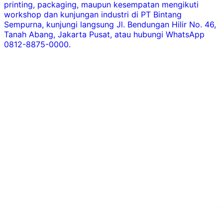
printing, packaging, maupun kesempatan mengikuti
m
workshop dan kunjungan industri di PT Bintang
Sempurna, kunjungi langsung Jl. Bendungan Hilir No. 46,
F
Tanah Abang, Jakarta Pusat, atau hubungi WhatsApp
d
0812-8875-0000.
P
h
d
m
m
s
d
P
k
d
p
p
j