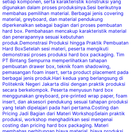
setiap komponen, serta karakteristik konstruksi yang
d
digunakan dalam proses produksinya.Sesi berikutnya
C
membahas pemilihan material. Berbagai jenis covering
F
material, greyboard, dan material pendukung
m
diperkenalkan sebagai bagian dari proses pembuatan
f
hard box. Pembahasan mencakup karakteristik material
k
dan penerapannya sesuai kebutuhan
produk.Demonstrasi Produksi hingga Praktik Pembuatan
Hard BoxSetelah sesi materi, peserta mengikuti
demonstrasi proses produksi hard box packaging. Tim
PT Bintang Sempurna memperlihatkan tahapan
v
pembuatan drawer box, teknik foam shadowing,
pemasangan foam insert, serta product placement pada
d
berbagai jenis produk.Hari kedua yang berlangsung di
F
Politeknik Negeri Jakarta diisi dengan praktik produksi
secara berkelompok. Peserta menyusun hard box
B
menggunakan greyboard, pre-printed wrap paper, foam
y
insert, dan aksesori pendukung sesuai tahapan produksi
yang telah dipelajari pada hari pertama.Costing dan
Pricing Jadi Bagian dari Materi WorkshopSelain praktik
produksi, workshop menghadirkan sesi mengenai
costing dan pricing hard box packaging. Materi
F
membahas perhitungan biaya material, biaya produksi,