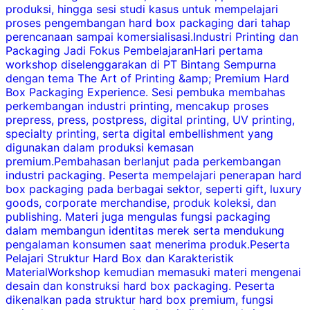
produksi, hingga sesi studi kasus untuk mempelajari
proses pengembangan hard box packaging dari tahap
perencanaan sampai komersialisasi.Industri Printing dan
Packaging Jadi Fokus PembelajaranHari pertama
workshop diselenggarakan di PT Bintang Sempurna
dengan tema The Art of Printing &amp; Premium Hard
y
Box Packaging Experience. Sesi pembuka membahas
perkembangan industri printing, mencakup proses
prepress, press, postpress, digital printing, UV printing,
specialty printing, serta digital embellishment yang
digunakan dalam produksi kemasan
b
premium.Pembahasan berlanjut pada perkembangan
d
industri packaging. Peserta mempelajari penerapan hard
box packaging pada berbagai sektor, seperti gift, luxury
d
goods, corporate merchandise, produk koleksi, dan
y
publishing. Materi juga mengulas fungsi packaging
r
dalam membangun identitas merek serta mendukung
d
pengalaman konsumen saat menerima produk.Peserta
y
Pelajari Struktur Hard Box dan Karakteristik
MaterialWorkshop kemudian memasuki materi mengenai
desain dan konstruksi hard box packaging. Peserta
i
dikenalkan pada struktur hard box premium, fungsi