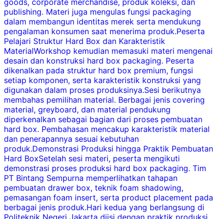
goods, corporate merchandise, produk koleksi, dan
y
publishing. Materi juga mengulas fungsi packaging
r
dalam membangun identitas merek serta mendukung
d
pengalaman konsumen saat menerima produk.Peserta
y
Pelajari Struktur Hard Box dan Karakteristik
MaterialWorkshop kemudian memasuki materi mengenai
desain dan konstruksi hard box packaging. Peserta
i
dikenalkan pada struktur hard box premium, fungsi
setiap komponen, serta karakteristik konstruksi yang
d
digunakan dalam proses produksinya.Sesi berikutnya
C
membahas pemilihan material. Berbagai jenis covering
F
material, greyboard, dan material pendukung
m
diperkenalkan sebagai bagian dari proses pembuatan
f
hard box. Pembahasan mencakup karakteristik material
k
dan penerapannya sesuai kebutuhan
produk.Demonstrasi Produksi hingga Praktik Pembuatan
Hard BoxSetelah sesi materi, peserta mengikuti
demonstrasi proses produksi hard box packaging. Tim
PT Bintang Sempurna memperlihatkan tahapan
v
pembuatan drawer box, teknik foam shadowing,
pemasangan foam insert, serta product placement pada
d
berbagai jenis produk.Hari kedua yang berlangsung di
F
Politeknik Negeri Jakarta diisi dengan praktik produksi