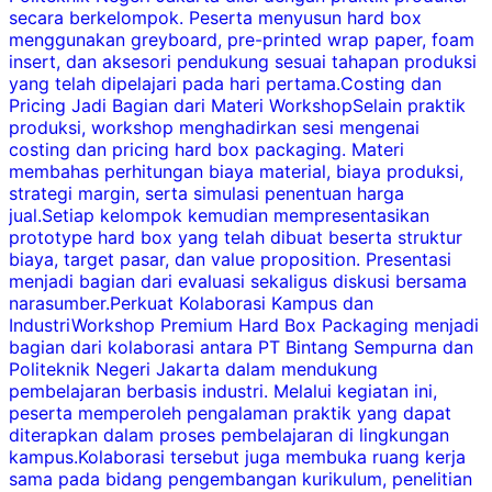
secara berkelompok. Peserta menyusun hard box
B
menggunakan greyboard, pre-printed wrap paper, foam
y
insert, dan aksesori pendukung sesuai tahapan produksi
yang telah dipelajari pada hari pertama.Costing dan
Pricing Jadi Bagian dari Materi WorkshopSelain praktik
produksi, workshop menghadirkan sesi mengenai
costing dan pricing hard box packaging. Materi
F
membahas perhitungan biaya material, biaya produksi,
strategi margin, serta simulasi penentuan harga
p
jual.Setiap kelompok kemudian mempresentasikan
prototype hard box yang telah dibuat beserta struktur
s
biaya, target pasar, dan value proposition. Presentasi
menjadi bagian dari evaluasi sekaligus diskusi bersama
narasumber.Perkuat Kolaborasi Kampus dan
p
IndustriWorkshop Premium Hard Box Packaging menjadi
k
bagian dari kolaborasi antara PT Bintang Sempurna dan
Politeknik Negeri Jakarta dalam mendukung
d
pembelajaran berbasis industri. Melalui kegiatan ini,
peserta memperoleh pengalaman praktik yang dapat
t
diterapkan dalam proses pembelajaran di lingkungan
P
kampus.Kolaborasi tersebut juga membuka ruang kerja
s
sama pada bidang pengembangan kurikulum, penelitian
k