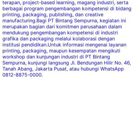
terapan, project-based learning, magang industri, serta
berbagai program pengembangan kompetensi di bidang
d
printing, packaging, publishing, dan creative
manufacturing.Bagi PT Bintang Sempurna, kegiatan ini
m
merupakan bagian dari komitmen perusahaan dalam
mendukung pengembangan kompetensi di industri
m
grafika dan packaging melalui kolaborasi dengan
n
institusi pendidikan.Untuk informasi mengenai layanan
A
printing, packaging, maupun kesempatan mengikuti
m
workshop dan kunjungan industri di PT Bintang
Sempurna, kunjungi langsung Jl. Bendungan Hilir No. 46,
F
Tanah Abang, Jakarta Pusat, atau hubungi WhatsApp
d
0812-8875-0000.
P
h
d
m
m
s
d
P