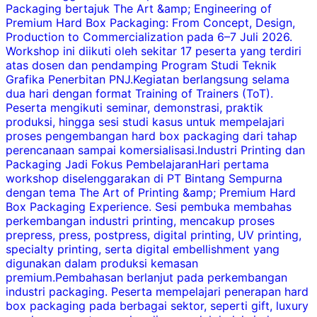
Packaging bertajuk The Art &amp; Engineering of
I
Premium Hard Box Packaging: From Concept, Design,
Production to Commercialization pada 6–7 Juli 2026.
p
Workshop ini diikuti oleh sekitar 17 peserta yang terdiri
atas dosen dan pendamping Program Studi Teknik
i
Grafika Penerbitan PNJ.Kegiatan berlangsung selama
dua hari dengan format Training of Trainers (ToT).
Peserta mengikuti seminar, demonstrasi, praktik
b
produksi, hingga sesi studi kasus untuk mempelajari
proses pengembangan hard box packaging dari tahap
perencanaan sampai komersialisasi.Industri Printing dan
Packaging Jadi Fokus PembelajaranHari pertama
workshop diselenggarakan di PT Bintang Sempurna
dengan tema The Art of Printing &amp; Premium Hard
y
Box Packaging Experience. Sesi pembuka membahas
perkembangan industri printing, mencakup proses
prepress, press, postpress, digital printing, UV printing,
specialty printing, serta digital embellishment yang
digunakan dalam produksi kemasan
b
premium.Pembahasan berlanjut pada perkembangan
d
industri packaging. Peserta mempelajari penerapan hard
box packaging pada berbagai sektor, seperti gift, luxury
d