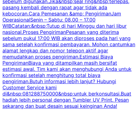
sebelum digunakan.Jika&nbsp;seal ring&nbsp;terlepas,
pasang kembali dengan rapat agar tidak ada
kebocoran.Cara Pemesanan &amp; PengirimanJam
OperasionalSenin – Sabtu: 08.00 – 17.00
WIBCatatan:&nbsp;Tutup di hari Minggu dan hari libur
nasional.Proses PengirimanPesanan yang diterima
sebelum pukul 17:00 WIB akan diproses pada hari yang
sama setelah konfirmasi pembayaran. Mohon cantumkan
alamat lengkap dan nomor telepon aktif agar
memudahkan proses pengiriman.Estimasi Biaya
PengirimanBiaya yang ditampilkan masih bersifat
estimasi awal. Tim kami akan menghubungi Anda untuk
konfirmasi setelah menghitung total biaya
pengiriman.Butuh informasi lebih lanjut? Hubungi
Customer Service kami
di&nbsp;081288750000&nbsp;untuk berkonsultasi.Buat
hadiah lebih personal dengan Tumbler UV Print. Pesan
sekarang dan buat desain sesuai keinginan Anda!