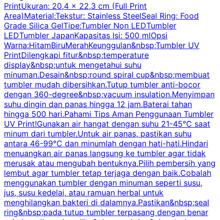
PrintUkuran: 20,4 x 22,3 cm (Full Print
Area)Material:Tekstur: Stainless SteelSeal Ring: Food
Grade Silica GelTipe:Tumbler Non LEDTumbler
LEDTumbler JapanKapasitas Isi: 500 mlOpsi
Warna:HitamBiruMerahKeunggulan&nbsp;Tumbler UV
PrintDilengkapi fitur&nbsp;temperature
display&nbsp;untuk mengetahui suhu
minuman.Desain&nbsp;round spiral cup&nbsp;membuat
P
tumbler mudah dibersihkan.Tutup tumbler anti-bocor
W
dengan 360-degree&nbsp;vacuum insulation.Menyimpan
suhu dingin dan panas hingga 12 jam.Baterai tahan
s
hingga 500 hari.Pahami Tips Aman Penggunaan Tumbler
UV Print!Gunakan air hangat dengan suhu 21-45°C saat
a
minum dari tumbler.Untuk air panas, pastikan suhu
antara 46-99°C dan minumlah dengan hati-hati.Hindari
P
menuangkan air panas langsung ke tumbler agar tidak
merusak atau mengubah bentuknya.Pilih pembersih yang
k
lembut agar tumbler tetap terjaga dengan baik.Cobalah
p
menggunakan tumbler dengan minuman seperti susu,
jus, susu kedelai, atau ramuan herbal untuk
menghilangkan bakteri di dalamnya.Pastikan&nbsp;seal
ring&nbsp;pada tutup tumbler terpasang dengan benar