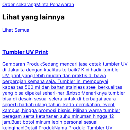
Order sekarang
Minta Penawaran
Lihat yang lainnya
Lihat Semua
Tumbler UV Print
Gambaran ProdukSedang mencari jasa cetak tumbler UV
di Jakarta dengan kualitas terbaik? Kini hadir tumbler
UV print yang lebih mudah dan praktis di bawa
berpergian kemana saja. Tumbler ini mempunyai
p
kapasitas 500 ml dan bahan stainless steel berkualitas
yang bisa dipakai sehari-hari.&nbsp;Menariknya tumbler
l
bisa di desain sesuai selera untuk di berbagai acara
seperti hadiah ulang tahun, kado pernikahan, event
k
kampus, hingga promosi bisnis. Pilihan warna tumbler
beragam serta ketahanan suhu minuman hingga 12
m
jam.Buat botol minum lebih personal sesuai
keinginan!Detail ProdukNama Produk: Tumbler UV