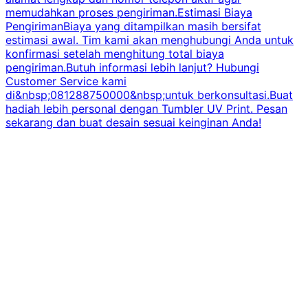
memudahkan proses pengiriman.Estimasi Biaya
PengirimanBiaya yang ditampilkan masih bersifat
estimasi awal. Tim kami akan menghubungi Anda untuk
konfirmasi setelah menghitung total biaya
pengiriman.Butuh informasi lebih lanjut? Hubungi
Customer Service kami
di&nbsp;081288750000&nbsp;untuk berkonsultasi.Buat
hadiah lebih personal dengan Tumbler UV Print. Pesan
sekarang dan buat desain sesuai keinginan Anda!