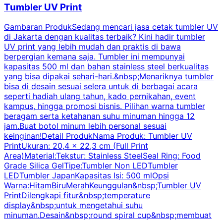
Tumbler UV Print
Gambaran ProdukSedang mencari jasa cetak tumbler UV
di Jakarta dengan kualitas terbaik? Kini hadir tumbler
UV print yang lebih mudah dan praktis di bawa
berpergian kemana saja. Tumbler ini mempunyai
p
kapasitas 500 ml dan bahan stainless steel berkualitas
yang bisa dipakai sehari-hari.&nbsp;Menariknya tumbler
l
bisa di desain sesuai selera untuk di berbagai acara
seperti hadiah ulang tahun, kado pernikahan, event
k
kampus, hingga promosi bisnis. Pilihan warna tumbler
beragam serta ketahanan suhu minuman hingga 12
m
jam.Buat botol minum lebih personal sesuai
keinginan!Detail ProdukNama Produk: Tumbler UV
PrintUkuran: 20,4 x 22,3 cm (Full Print
Area)Material:Tekstur: Stainless SteelSeal Ring: Food
Grade Silica GelTipe:Tumbler Non LEDTumbler
LEDTumbler JapanKapasitas Isi: 500 mlOpsi
Warna:HitamBiruMerahKeunggulan&nbsp;Tumbler UV
PrintDilengkapi fitur&nbsp;temperature
display&nbsp;untuk mengetahui suhu
minuman.Desain&nbsp;round spiral cup&nbsp;membuat
P