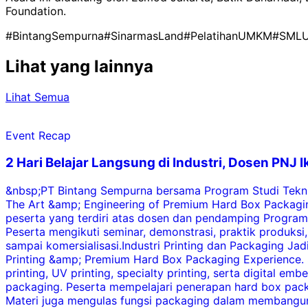
Foundation.
#BintangSempurna
#SinarmasLand
#PelatihanUMKM
#SML
Lihat yang lainnya
Lihat Semua
Event Recap
2 Hari Belajar Langsung di Industri, Dosen PNJ
&nbsp;PT Bintang Sempurna bersama Program Studi Tekni
The Art &amp; Engineering of Premium Hard Box Packaging
peserta yang terdiri atas dosen dan pendamping Program S
Peserta mengikuti seminar, demonstrasi, praktik produks
sampai komersialisasi.Industri Printing dan Packaging 
Printing &amp; Premium Hard Box Packaging Experience. 
printing, UV printing, specialty printing, serta digita
packaging. Peserta mempelajari penerapan hard box packag
Materi juga mengulas fungsi packaging dalam membangun