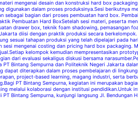
ateri mengenai desain dan konstruksi hard box packaging.
ang digunakan dalam proses produksinya.Sesi berikutnya me
kan sebagai bagian dari proses pembuatan hard box. Pemba
aktik Pembuatan Hard BoxSetelah sesi materi, peserta men
tan drawer box, teknik foam shadowing, pemasangan foam 
i Jakarta diisi dengan praktik produksi secara berkelomp
ung sesuai tahapan produksi yang telah dipelajari pada har
 sesi mengenai costing dan pricing hard box packaging. M
a jual.Setiap kelompok kemudian mempresentasikan prototyp
 bagian dari evaluasi sekaligus diskusi bersama narasumbe
a PT Bintang Sempurna dan Politeknik Negeri Jakarta dala
ng dapat diterapkan dalam proses pembelajaran di lingkun
rapan, project-based learning, magang industri, serta b
ring.Bagi PT Bintang Sempurna, kegiatan ini merupakan ba
ng melalui kolaborasi dengan institusi pendidikan.Untuk i
 PT Bintang Sempurna, kunjungi langsung Jl. Bendungan Hil