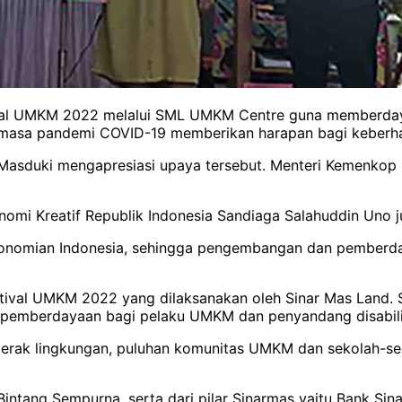
stival UMKM 2022 melalui SML UMKM Centre guna member
ah masa pandemi COVID-19 memberikan harapan bagi keberha
 Masduki mengapresiasi upaya tersebut. Menteri Kemenkop
nomi Kreatif Republik Indonesia Sandiaga Salahuddin Uno
konomian Indonesia, sehingga pengembangan dan pemberd
ival UMKM 2022 yang dilaksanakan oleh Sinar Mas Land. S
emberdayaan bagi pelaku UMKM dan penyandang disabilita
ggerak lingkungan, puluhan komunitas UMKM dan sekolah-se
intang Sempurna, serta dari pilar Sinarmas yaitu Bank Sina