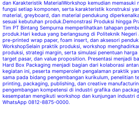
dan Karakteristik MaterialWorkshop kemudian memasuki m
fungsi setiap komponen, serta karakteristik konstruksi y
material, greyboard, dan material pendukung diperkenal
sesuai kebutuhan produk.Demonstrasi Produksi hingga Pr
Tim PT Bintang Sempurna memperlihatkan tahapan pembua
produk.Hari kedua yang berlangsung di Politeknik Neger
pre-printed wrap paper, foam insert, dan aksesori penduk
WorkshopSelain praktik produksi, workshop menghadirkan
produksi, strategi margin, serta simulasi penentuan harg
target pasar, dan value proposition. Presentasi menjadi
Hard Box Packaging menjadi bagian dari kolaborasi antar
kegiatan ini, peserta memperoleh pengalaman praktik ya
sama pada bidang pengembangan kurikulum, penelitian te
printing, packaging, publishing, dan creative manufactu
pengembangan kompetensi di industri grafika dan packagi
kesempatan mengikuti workshop dan kunjungan industri di
WhatsApp 0812-8875-0000.