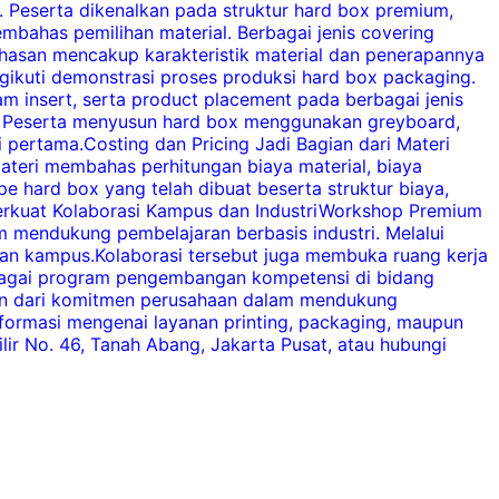
 Peserta dikenalkan pada struktur hard box premium,
i
mbahas pemilihan material. Berbagai jenis covering
d
hasan mencakup karakteristik material dan penerapannya
s
gikuti demonstrasi proses produksi hard box packaging.
insert, serta product placement pada berbagai jenis
k
ok. Peserta menyusun hard box menggunakan greyboard,
d
i pertama.Costing dan Pricing Jadi Bagian dari Materi
ateri membahas perhitungan biaya material, biaya
e hard box yang telah dibuat beserta struktur biaya,
c
r.Perkuat Kolaborasi Kampus dan IndustriWorkshop Premium
m mendukung pembelajaran berbasis industri. Melalui
d
gan kampus.Kolaborasi tersebut juga membuka ruang kerja
d
erbagai program pengembangan kompetensi di bidang
d
gian dari komitmen perusahaan dalam mendukung
p
nformasi mengenai layanan printing, packaging, maupun
m
ir No. 46, Tanah Abang, Jakarta Pusat, atau hubungi
t
f
d
m
P
b
h