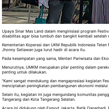
Upaya Sinar Mas Land dalam menginisiasi program Fe
disabilitas agar bisa tumbuh dan bangkit kembali setel
Kementerian Koperasi dan UKM Republik Indonesia Teten
Jhonny Setiawan juga turut hadir di acara itu.
Pada kesempatan yang sama, Menteri Pariwisata dan Eko
Menurutnya, UMKM merupakan pilar penting dalam pere
penting untuk dilakukan.
"Kami sangat mendukung dan mengapresiasi kegiatan Fest
menciptakan peningkatan pembangunan ekonomi melalui p
Selain itu, kegiatan ini juga mengundang komunitas pen
Tangerang dan Kota Tangerang Selatan.
Acara ini didukung oleh Esmod Jakarta, Batik Danarhadi, B