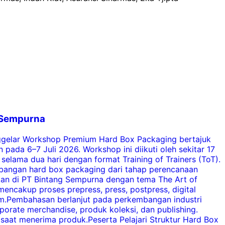
g Sempurna
nggelar Workshop Premium Hard Box Packaging bertajuk
B
ada 6–7 Juli 2026. Workshop ini diikuti oleh sekitar 17
elama dua hari dengan format Training of Trainers (ToT).
p
embangan hard box packaging dari tahap perencanaan
akan di PT Bintang Sempurna dengan tema The Art of
ncakup proses prepress, press, postpress, digital
b
mium.Pembahasan berlanjut pada perkembangan industri
d
porate merchandise, produk koleksi, dan publishing.
h
at menerima produk.Peserta Pelajari Struktur Hard Box
s