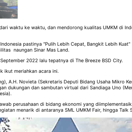
ari waktu ke waktu, dan mendorong kualitas UMKM di In
donesia pastinya "Pulih Lebih Cepat, Bangkit Lebih Kuat"
litas naungan Sinar Mas Land.
September 2022 lalu tepatnya di The Breeze BSD City.
ikut meriahkan acara ini.
rang), A.H. Novieta (Sekretaris Deputi Bidang Usaha Mikro
gan dukungan dan sambutan virtual dari Sandiaga Uno (Ment
sia).
awab perusahaan di bidang ekonomi yang diimplementasik
kegiatan menarik di antaranya SML UMKM Fair, hingga Tal