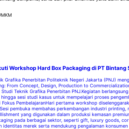
UMKM
 Ikuti Workshop Hard Box Packaging di PT Bintan
k Grafika Penerbitan Politeknik Negeri Jakarta (PNJ) me
: From Concept, Design, Production to Commercialization p
tudi Teknik Grafika Penerbitan PNJ.Kegiatan berlangsung s
i, hingga sesi studi kasus untuk mempelajari proses peng
Jadi Fokus PembelajaranHari pertama workshop diselenggar
Sesi pembuka membahas perkembangan industri printing, me
l embellishment yang digunakan dalam produksi kemasan pre
ing pada berbagai sektor, seperti gift, luxury goods, cor
 identitas merek serta mendukung pengalaman konsumen sa