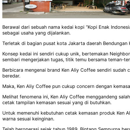
Berawal dari sebuah nama kedai kopi “Kopi Enak Indonesia
sebagai usaha yang dijalankan.
Terletak di bagian pusat kota Jakarta daerah Bendungan 
Konsep kedai ini sendiri cukup unik, bertemakan Neighbo
sembari mengerjakan tugas, titik temu bersama teman-te
Berbicara mengenai brand Ken Aliy Coffee sendiri sudah
beredar.
Maka, Ken Aliy Coffee pun cukup concern dengan kemasan
Melihat fenomena ini, Ken Aliy Coffee menggandeng salah 
cetak tampilan kemasan sesuai yang di butuhkan.
Untuk memenuhi kebutuhan cetak kemasan produk Ken Ali
warna sesuai keinginan.
Telah beroperasi sejak tahun 1989, Bintang Sempurna b