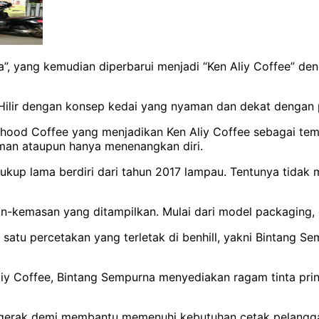
”, yang kemudian diperbarui menjadi “Ken Aliy Coffee” deng
Hilir dengan konsep kedai yang nyaman dan dekat dengan p
rhood Coffee yang menjadikan Ken Aliy Coffee sebagai tem
man ataupun hanya menenangkan diri.
 cukup lama berdiri dari tahun 2017 lampau. Tentunya ti
-kemasan yang ditampilkan. Mulai dari model packaging, d
satu percetakan yang terletak di benhill, yakni Bintang S
y Coffee, Bintang Sempurna menyediakan ragam tinta pri
ergerak demi membantu memenuhi kebutuhan cetak pelangg