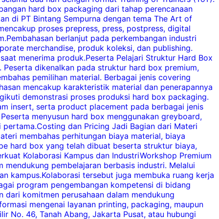
embangan hard box packaging dari tahap perencanaan
akan di PT Bintang Sempurna dengan tema The Art of
ncakup proses prepress, press, postpress, digital
b
mium.Pembahasan berlanjut pada perkembangan industri
d
porate merchandise, produk koleksi, dan publishing.
h
at menerima produk.Peserta Pelajari Struktur Hard Box
s
 Peserta dikenalkan pada struktur hard box premium,
i
mbahas pemilihan material. Berbagai jenis covering
d
hasan mencakup karakteristik material dan penerapannya
s
gikuti demonstrasi proses produksi hard box packaging.
insert, serta product placement pada berbagai jenis
k
ok. Peserta menyusun hard box menggunakan greyboard,
d
i pertama.Costing dan Pricing Jadi Bagian dari Materi
ateri membahas perhitungan biaya material, biaya
e hard box yang telah dibuat beserta struktur biaya,
c
r.Perkuat Kolaborasi Kampus dan IndustriWorkshop Premium
m mendukung pembelajaran berbasis industri. Melalui
d
gan kampus.Kolaborasi tersebut juga membuka ruang kerja
d
erbagai program pengembangan kompetensi di bidang
d
gian dari komitmen perusahaan dalam mendukung
p
nformasi mengenai layanan printing, packaging, maupun
m
ir No. 46, Tanah Abang, Jakarta Pusat, atau hubungi
t