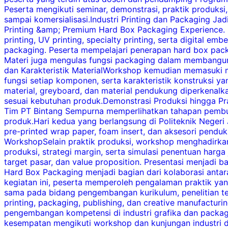
Peserta mengikuti seminar, demonstrasi, praktik produks
sampai komersialisasi.Industri Printing dan Packaging 
Printing &amp; Premium Hard Box Packaging Experience. 
printing, UV printing, specialty printing, serta digita
packaging. Peserta mempelajari penerapan hard box packag
Materi juga mengulas fungsi packaging dalam membangun
dan Karakteristik MaterialWorkshop kemudian memasuki m
fungsi setiap komponen, serta karakteristik konstruksi y
material, greyboard, dan material pendukung diperkenal
sesuai kebutuhan produk.Demonstrasi Produksi hingga Pr
Tim PT Bintang Sempurna memperlihatkan tahapan pembua
produk.Hari kedua yang berlangsung di Politeknik Neger
pre-printed wrap paper, foam insert, dan aksesori penduk
WorkshopSelain praktik produksi, workshop menghadirkan
produksi, strategi margin, serta simulasi penentuan harg
target pasar, dan value proposition. Presentasi menjadi
Hard Box Packaging menjadi bagian dari kolaborasi antar
kegiatan ini, peserta memperoleh pengalaman praktik ya
sama pada bidang pengembangan kurikulum, penelitian te
printing, packaging, publishing, dan creative manufactu
pengembangan kompetensi di industri grafika dan packagi
kesempatan mengikuti workshop dan kunjungan industri di