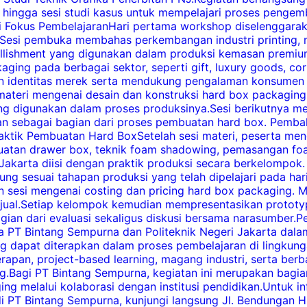
i, hingga sesi studi kasus untuk mempelajari proses peng
Jadi Fokus PembelajaranHari pertama workshop diselenggar
Sesi pembuka membahas perkembangan industri printing, me
l embellishment yang digunakan dalam produksi kemasan pre
ing pada berbagai sektor, seperti gift, luxury goods, cor
 identitas merek serta mendukung pengalaman konsumen sa
ateri mengenai desain dan konstruksi hard box packaging.
ang digunakan dalam proses produksinya.Sesi berikutnya me
kan sebagai bagian dari proses pembuatan hard box. Pemba
aktik Pembuatan Hard BoxSetelah sesi materi, peserta men
tan drawer box, teknik foam shadowing, pemasangan foam 
i Jakarta diisi dengan praktik produksi secara berkelomp
ung sesuai tahapan produksi yang telah dipelajari pada har
 sesi mengenai costing dan pricing hard box packaging. M
a jual.Setiap kelompok kemudian mempresentasikan prototyp
 bagian dari evaluasi sekaligus diskusi bersama narasumbe
a PT Bintang Sempurna dan Politeknik Negeri Jakarta dala
ng dapat diterapkan dalam proses pembelajaran di lingkun
rapan, project-based learning, magang industri, serta b
ring.Bagi PT Bintang Sempurna, kegiatan ini merupakan ba
ng melalui kolaborasi dengan institusi pendidikan.Untuk i
 PT Bintang Sempurna, kunjungi langsung Jl. Bendungan Hil