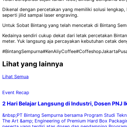
Dikenal dengan percetakan yang memiliki solusi lengkap, 
seperti jilid sampai laser engraving.
Untuk Sobat Bintang yang telah mencetak di Bintang Semp
Kedainya sendiri cukup dekat dari letak percetakan Bint
meter. Yuk langsung aja percayakan kebutuhan cetak den
#BintangSempurna
#KenAliyCoffee
#CoffeshopJakartaPus
Lihat yang lainnya
Lihat Semua
Event Recap
2 Hari Belajar Langsung di Industri, Dosen PNJ
&nbsp;PT Bintang Sempurna bersama Program Studi Tekni
The Art &amp; Engineering of Premium Hard Box Packaging
peserta yang terdiri atas dosen dan pendamping Program S