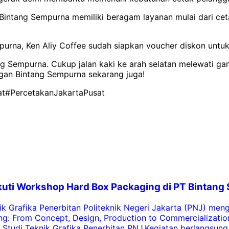
Bintang Sempurna memiliki beragam layanan mulai dari cetak
urna, Ken Aliy Coffee sudah siapkan voucher diskon untuk 
ang Sempurna. Cukup jalan kaki ke arah selatan melewati g
gan Bintang Sempurna sekarang juga!
at
#PercetakanJakartaPusat
 Ikuti Workshop Hard Box Packaging di PT Bintan
k Grafika Penerbitan Politeknik Negeri Jakarta (PNJ) me
: From Concept, Design, Production to Commercialization p
tudi Teknik Grafika Penerbitan PNJ.Kegiatan berlangsung s