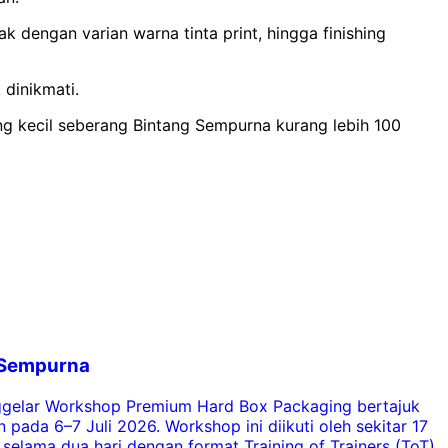
 dengan varian warna tinta print, hingga finishing
dinikmati.
ang kecil seberang Bintang Sempurna kurang lebih 100
g Sempurna
nggelar Workshop Premium Hard Box Packaging bertajuk
B
ada 6–7 Juli 2026. Workshop ini diikuti oleh sekitar 17
elama dua hari dengan format Training of Trainers (ToT).
p