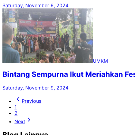
Saturday, November 9, 2024
UMKM
Bintang Sempurna Ikut Meriahkan Fe
Saturday, November 9, 2024
Previous
1
2
Next
Blog Lainnya