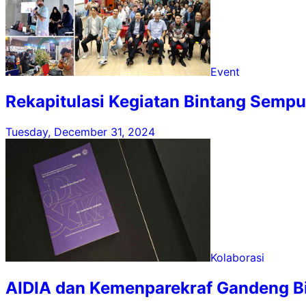
Event
Rekapitulasi Kegiatan Bintang Sempu
Tuesday, December 31, 2024
Kolaborasi
AIDIA dan Kemenparekraf Gandeng Bin