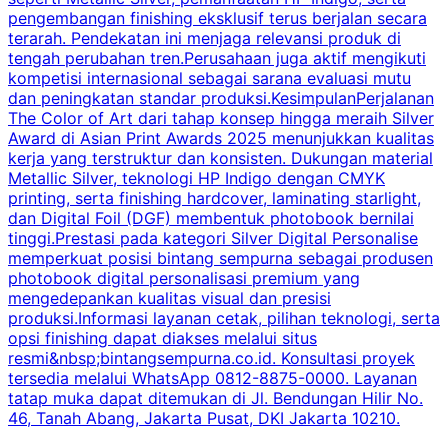
pengembangan finishing eksklusif terus berjalan secara
p
terarah. Pendekatan ini menjaga relevansi produk di
s
tengah perubahan tren.Perusahaan juga aktif mengikuti
a
kompetisi internasional sebagai sarana evaluasi mutu
p
dan peningkatan standar produksi.KesimpulanPerjalanan
b
The Color of Art dari tahap konsep hingga meraih Silver
Award di Asian Print Awards 2025 menunjukkan kualitas
m
kerja yang terstruktur dan konsisten. Dukungan material
Metallic Silver, teknologi HP Indigo dengan CMYK
d
printing, serta finishing hardcover, laminating starlight,
a
dan Digital Foil (DGF) membentuk photobook bernilai
s
tinggi.Prestasi pada kategori Silver Digital Personalise
memperkuat posisi bintang sempurna sebagai produsen
m
photobook digital personalisasi premium yang
mengedepankan kualitas visual dan presisi
produksi.Informasi layanan cetak, pilihan teknologi, serta
r
opsi finishing dapat diakses melalui situs
resmi&nbsp;bintangsempurna.co.id. Konsultasi proyek
tersedia melalui WhatsApp 0812-8875-0000. Layanan
tatap muka dapat ditemukan di Jl. Bendungan Hilir No.
46, Tanah Abang, Jakarta Pusat, DKI Jakarta 10210.
i
m