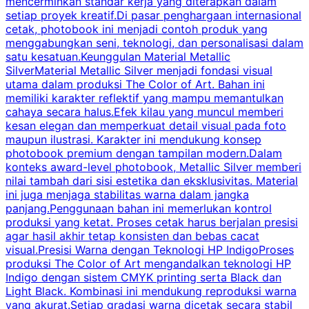
mencerminkan standar kerja yang diterapkan dalam
setiap proyek kreatif.Di pasar penghargaan internasional
s
cetak, photobook ini menjadi contoh produk yang
a
menggabungkan seni, teknologi, dan personalisasi dalam
k
satu kesatuan.Keunggulan Material Metallic
d
SilverMaterial Metallic Silver menjadi fondasi visual
utama dalam produksi The Color of Art. Bahan ini
memiliki karakter reflektif yang mampu memantulkan
m
cahaya secara halus.Efek kilau yang muncul memberi
u
kesan elegan dan memperkuat detail visual pada foto
maupun ilustrasi. Karakter ini mendukung konsep
k
photobook premium dengan tampilan modern.Dalam
y
konteks award-level photobook, Metallic Silver memberi
nilai tambah dari sisi estetika dan eksklusivitas. Material
ini juga menjaga stabilitas warna dalam jangka
panjang.Penggunaan bahan ini memerlukan kontrol
produksi yang ketat. Proses cetak harus berjalan presisi
k
agar hasil akhir tetap konsisten dan bebas cacat
visual.Presisi Warna dengan Teknologi HP IndigoProses
produksi The Color of Art mengandalkan teknologi HP
Indigo dengan sistem CMYK printing serta Black dan
Light Black. Kombinasi ini mendukung reproduksi warna
w
yang akurat.Setiap gradasi warna dicetak secara stabil
c