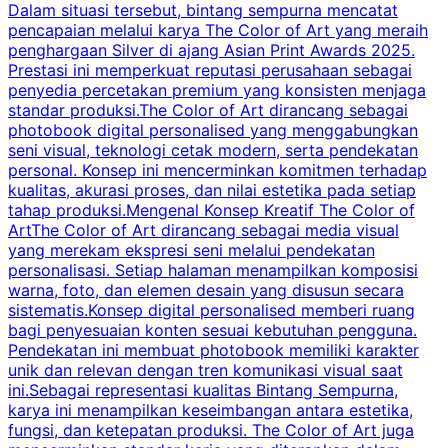
Dalam situasi tersebut, bintang sempurna mencatat
s
pencapaian melalui karya The Color of Art yang meraih
penghargaan Silver di ajang Asian Print Awards 2025.
Prestasi ini memperkuat reputasi perusahaan sebagai
i
penyedia percetakan premium yang konsisten menjaga
2
standar produksi.The Color of Art dirancang sebagai
P
photobook digital personalised yang menggabungkan
t
seni visual, teknologi cetak modern, serta pendekatan
t
personal. Konsep ini mencerminkan komitmen terhadap
r
kualitas, akurasi proses, dan nilai estetika pada setiap
p
tahap produksi.Mengenal Konsep Kreatif The Color of
d
ArtThe Color of Art dirancang sebagai media visual
yang merekam ekspresi seni melalui pendekatan
personalisasi. Setiap halaman menampilkan komposisi
m
warna, foto, dan elemen desain yang disusun secara
p
sistematis.Konsep digital personalised memberi ruang
bagi penyesuaian konten sesuai kebutuhan pengguna.
i
Pendekatan ini membuat photobook memiliki karakter
p
unik dan relevan dengan tren komunikasi visual saat
p
ini.Sebagai representasi kualitas Bintang Sempurna,
karya ini menampilkan keseimbangan antara estetika,
m
fungsi, dan ketepatan produksi. The Color of Art juga
c