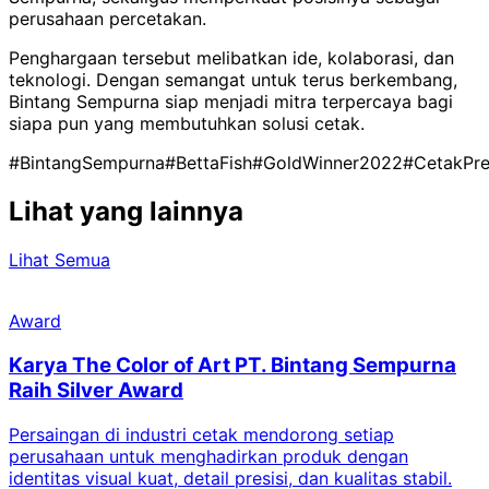
perusahaan percetakan.
Penghargaan tersebut melibatkan ide, kolaborasi, dan
teknologi. Dengan semangat untuk terus berkembang,
Bintang Sempurna siap menjadi mitra terpercaya bagi
siapa pun yang membutuhkan solusi cetak.
#BintangSempurna
#BettaFish
#GoldWinner2022
#CetakPr
Lihat yang lainnya
Lihat Semua
Award
Karya The Color of Art PT. Bintang Sempurna
Raih Silver Award
Persaingan di industri cetak mendorong setiap
perusahaan untuk menghadirkan produk dengan
identitas visual kuat, detail presisi, dan kualitas stabil.
d