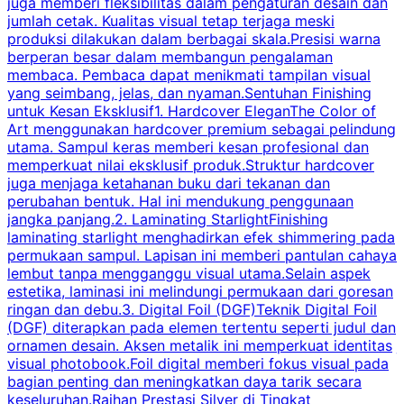
juga memberi fleksibilitas dalam pengaturan desain dan
H
jumlah cetak. Kualitas visual tetap terjaga meski
p
produksi dilakukan dalam berbagai skala.Presisi warna
berperan besar dalam membangun pengalaman
membaca. Pembaca dapat menikmati tampilan visual
k
yang seimbang, jelas, dan nyaman.Sentuhan Finishing
T
untuk Kesan Eksklusif1. Hardcover EleganThe Color of
p
Art menggunakan hardcover premium sebagai pelindung
utama. Sampul keras memberi kesan profesional dan
y
memperkuat nilai eksklusif produk.Struktur hardcover
i
juga menjaga ketahanan buku dari tekanan dan
B
perubahan bentuk. Hal ini mendukung penggunaan
jangka panjang.2. Laminating StarlightFinishing
laminating starlight menghadirkan efek shimmering pada
permukaan sampul. Lapisan ini memberi pantulan cahaya
p
lembut tanpa mengganggu visual utama.Selain aspek
estetika, laminasi ini melindungi permukaan dari goresan
b
ringan dan debu.3. Digital Foil (DGF)Teknik Digital Foil
d
(DGF) diterapkan pada elemen tertentu seperti judul dan
e
ornamen desain. Aksen metalik ini memperkuat identitas
j
visual photobook.Foil digital memberi fokus visual pada
bagian penting dan meningkatkan daya tarik secara
i
keseluruhan.Raihan Prestasi Silver di Tingkat
U