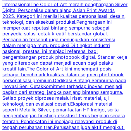
InternasionalThe Color of Art meraih penghargaan Silver
Digital Personalise dalam ajang Asian Print Awards
2025. Kategori ini menilai kualitas personalisasi, desain,
teknologi, dan eksekusi produksi.Penghargaan ini
memperkuat reputasi bintang sempurna sebagai
penyedia solusi cetak kreatif berstandar global.
k
Pencapaian tersebut juga menunjukkan konsistensi
dalam menjaga mutu produksi.Di tingkat industri
nasional, prestasi ini menjadi referensi bagi
P
pengembangan produk photobook digital. Standar kerja
p
yang diterapkan dapat menjadi acuan bagi pelaku
A
kreatif lain.The Color of Art kini menempati posisi
m
sebagai benchmark kualitas dalam segmen photobook
personalisasi premium.Dedikasi Bintang Sempurna pada
Inovasi Seni CetakKomitmen terhadap inovasi menjadi
bagian dari strategi jangka panjang bintang sempurna.
p
Setiap proyek diproses melalui riset material, uji
r
teknologi, dan evaluasi desain.Eksplorasi material
n
seperti Metallic Silver, pemanfaatan HP Indigo, serta
pengembangan finishing eksklusif terus berjalan secara
p
terarah. Pendekatan ini menjaga relevansi produk di
s
tengah perubahan tren.Perusahaan juga aktif mengikuti
a