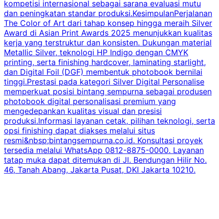
kompetisi internasional sebagai sarana evaluasi mutu
p
dan peningkatan standar produksi.KesimpulanPerjalanan
b
The Color of Art dari tahap konsep hingga meraih Silver
Award di Asian Print Awards 2025 menunjukkan kualitas
m
kerja yang terstruktur dan konsisten. Dukungan material
Metallic Silver, teknologi HP Indigo dengan CMYK
d
printing, serta finishing hardcover, laminating starlight,
a
dan Digital Foil (DGF) membentuk photobook bernilai
s
tinggi.Prestasi pada kategori Silver Digital Personalise
memperkuat posisi bintang sempurna sebagai produsen
m
photobook digital personalisasi premium yang
mengedepankan kualitas visual dan presisi
produksi.Informasi layanan cetak, pilihan teknologi, serta
r
opsi finishing dapat diakses melalui situs
resmi&nbsp;bintangsempurna.co.id. Konsultasi proyek
tersedia melalui WhatsApp 0812-8875-0000. Layanan
tatap muka dapat ditemukan di Jl. Bendungan Hilir No.
46, Tanah Abang, Jakarta Pusat, DKI Jakarta 10210.
i
m
K
L
B