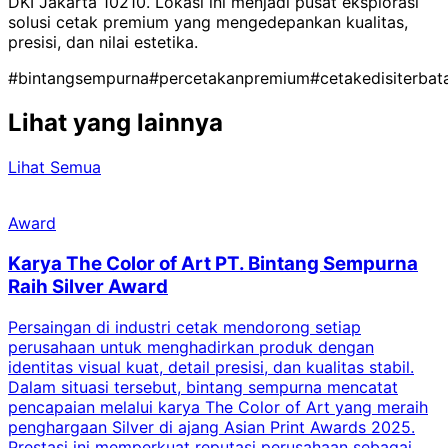
DKI Jakarta 10210. Lokasi ini menjadi pusat eksplorasi
solusi cetak premium yang mengedepankan kualitas,
presisi, dan nilai estetika.
#bintangsempurna
#percetakanpremium
#cetakedisiterbat
Lihat yang lainnya
Lihat Semua
Award
Karya The Color of Art PT. Bintang Sempurna
Raih Silver Award
Persaingan di industri cetak mendorong setiap
perusahaan untuk menghadirkan produk dengan
identitas visual kuat, detail presisi, dan kualitas stabil.
d
Dalam situasi tersebut, bintang sempurna mencatat
s
pencapaian melalui karya The Color of Art yang meraih
penghargaan Silver di ajang Asian Print Awards 2025.
Prestasi ini memperkuat reputasi perusahaan sebagai
i