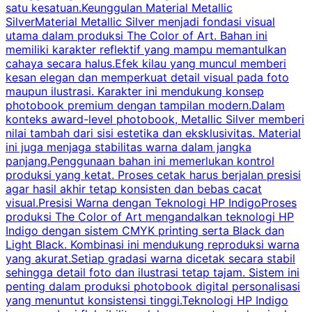
satu kesatuan.Keunggulan Material Metallic
d
SilverMaterial Metallic Silver menjadi fondasi visual
utama dalam produksi The Color of Art. Bahan ini
memiliki karakter reflektif yang mampu memantulkan
m
cahaya secara halus.Efek kilau yang muncul memberi
u
kesan elegan dan memperkuat detail visual pada foto
maupun ilustrasi. Karakter ini mendukung konsep
k
photobook premium dengan tampilan modern.Dalam
y
konteks award-level photobook, Metallic Silver memberi
nilai tambah dari sisi estetika dan eksklusivitas. Material
ini juga menjaga stabilitas warna dalam jangka
panjang.Penggunaan bahan ini memerlukan kontrol
produksi yang ketat. Proses cetak harus berjalan presisi
k
agar hasil akhir tetap konsisten dan bebas cacat
visual.Presisi Warna dengan Teknologi HP IndigoProses
produksi The Color of Art mengandalkan teknologi HP
Indigo dengan sistem CMYK printing serta Black dan
Light Black. Kombinasi ini mendukung reproduksi warna
w
yang akurat.Setiap gradasi warna dicetak secara stabil
c
sehingga detail foto dan ilustrasi tetap tajam. Sistem ini
m
penting dalam produksi photobook digital personalisasi
H
yang menuntut konsistensi tinggi.Teknologi HP Indigo
k