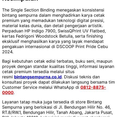
The Single Section Binding menegaskan konsistensi
bintang sempurna dalam menghadirkan karya cetak
premium yang memadukan teknologi digital presisi,
material kelas dunia, dan detail pengerjaan artistik.
Perpaduan HP Indigo 7900, SwissQPrint UV Flatbed,
kertas Fedrigoni Woodstock Betulla, serta finishing
eksklusif menghasilkan karya yang layak mendapat
pengakuan internasional di DSCOOP Print Pride Cebu
2024.
Bagi kebutuhan cetak edisi terbatas, buku seni, maupun
proyek dengan standar kualitas tinggi, informasi layanan
cetak premium tersedia melalui situs
resmi
bintangsempurna.co.id
. Diskusi teknis dan
konsultasi proyek dapat dilakukan langsung bersama tim
Customer Service melalui WhatsApp di
0812-8875-
0000
.
Layanan tatap muka juga tersedia di store Bintang
Sempurna yang berlokasi di Jl. Bendungan Hilir No. 46,
RT.8/RW.1, Bendungan Hilir, Tanah Abang, Jakarta Pusat,