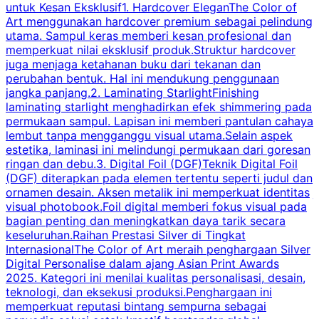
untuk Kesan Eksklusif1. Hardcover EleganThe Color of
p
Art menggunakan hardcover premium sebagai pelindung
utama. Sampul keras memberi kesan profesional dan
y
memperkuat nilai eksklusif produk.Struktur hardcover
i
juga menjaga ketahanan buku dari tekanan dan
B
perubahan bentuk. Hal ini mendukung penggunaan
jangka panjang.2. Laminating StarlightFinishing
laminating starlight menghadirkan efek shimmering pada
permukaan sampul. Lapisan ini memberi pantulan cahaya
p
lembut tanpa mengganggu visual utama.Selain aspek
estetika, laminasi ini melindungi permukaan dari goresan
b
ringan dan debu.3. Digital Foil (DGF)Teknik Digital Foil
d
(DGF) diterapkan pada elemen tertentu seperti judul dan
e
ornamen desain. Aksen metalik ini memperkuat identitas
j
visual photobook.Foil digital memberi fokus visual pada
bagian penting dan meningkatkan daya tarik secara
i
keseluruhan.Raihan Prestasi Silver di Tingkat
U
InternasionalThe Color of Art meraih penghargaan Silver
Digital Personalise dalam ajang Asian Print Awards
2025. Kategori ini menilai kualitas personalisasi, desain,
teknologi, dan eksekusi produksi.Penghargaan ini
memperkuat reputasi bintang sempurna sebagai