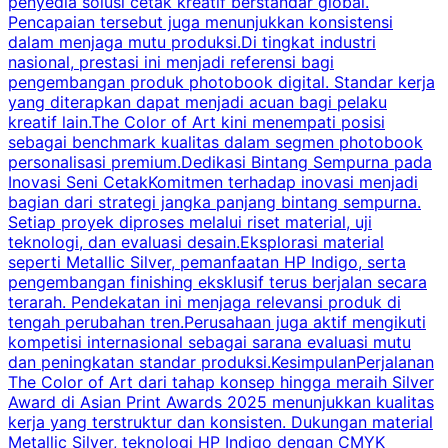
penyedia solusi cetak kreatif berstandar global.
k
Pencapaian tersebut juga menunjukkan konsistensi
dalam menjaga mutu produksi.Di tingkat industri
nasional, prestasi ini menjadi referensi bagi
P
pengembangan produk photobook digital. Standar kerja
p
yang diterapkan dapat menjadi acuan bagi pelaku
A
kreatif lain.The Color of Art kini menempati posisi
m
sebagai benchmark kualitas dalam segmen photobook
personalisasi premium.Dedikasi Bintang Sempurna pada
Inovasi Seni CetakKomitmen terhadap inovasi menjadi
bagian dari strategi jangka panjang bintang sempurna.
p
Setiap proyek diproses melalui riset material, uji
r
teknologi, dan evaluasi desain.Eksplorasi material
n
seperti Metallic Silver, pemanfaatan HP Indigo, serta
pengembangan finishing eksklusif terus berjalan secara
p
terarah. Pendekatan ini menjaga relevansi produk di
s
tengah perubahan tren.Perusahaan juga aktif mengikuti
a
kompetisi internasional sebagai sarana evaluasi mutu
p
dan peningkatan standar produksi.KesimpulanPerjalanan
b
The Color of Art dari tahap konsep hingga meraih Silver
Award di Asian Print Awards 2025 menunjukkan kualitas
m
kerja yang terstruktur dan konsisten. Dukungan material
Metallic Silver, teknologi HP Indigo dengan CMYK
d