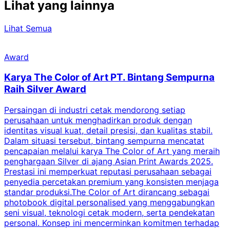
Lihat yang lainnya
Lihat Semua
Award
Karya The Color of Art PT. Bintang Sempurna
Raih Silver Award
Persaingan di industri cetak mendorong setiap
perusahaan untuk menghadirkan produk dengan
identitas visual kuat, detail presisi, dan kualitas stabil.
d
Dalam situasi tersebut, bintang sempurna mencatat
s
pencapaian melalui karya The Color of Art yang meraih
penghargaan Silver di ajang Asian Print Awards 2025.
Prestasi ini memperkuat reputasi perusahaan sebagai
i
penyedia percetakan premium yang konsisten menjaga
2
standar produksi.The Color of Art dirancang sebagai
P
photobook digital personalised yang menggabungkan
t
seni visual, teknologi cetak modern, serta pendekatan
t
personal. Konsep ini mencerminkan komitmen terhadap
r