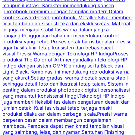
maupun ilustrasi. Karakter ini mendukung konsep
k
photobook premium dengan tampilan modern.Dalam
y
konteks award-level photobook, Metallic Silver memberi
nilai tambah dari sisi estetika dan eksklusivitas. Material
ini juga menjaga stabilitas warna dalam jangka
panjang.Penggunaan bahan ini memerlukan kontrol
produksi yang ketat. Proses cetak harus berjalan presisi
k
agar hasil akhir tetap konsisten dan bebas cacat
visual.Presisi Warna dengan Teknologi HP IndigoProses
produksi The Color of Art mengandalkan teknologi HP
Indigo dengan sistem CMYK printing serta Black dan
Light Black. Kombinasi ini mendukung reproduksi warna
w
yang akurat.Setiap gradasi warna dicetak secara stabil
c
sehingga detail foto dan ilustrasi tetap tajam. Sistem ini
m
penting dalam produksi photobook digital personalisasi
H
yang menuntut konsistensi tinggi.Teknologi HP Indigo
k
juga memberi fleksibilitas dalam pengaturan desain dan
H
jumlah cetak. Kualitas visual tetap terjaga meski
p
produksi dilakukan dalam berbagai skala.Presisi warna
berperan besar dalam membangun pengalaman
membaca. Pembaca dapat menikmati tampilan visual
k
yang seimbang, jelas, dan nyaman.Sentuhan Finishing
T