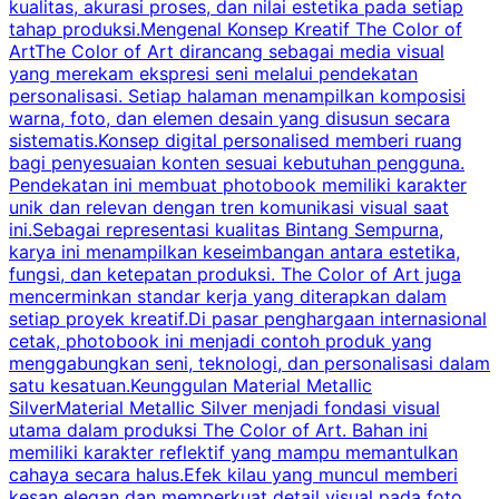
kualitas, akurasi proses, dan nilai estetika pada setiap
p
tahap produksi.Mengenal Konsep Kreatif The Color of
d
ArtThe Color of Art dirancang sebagai media visual
yang merekam ekspresi seni melalui pendekatan
personalisasi. Setiap halaman menampilkan komposisi
m
warna, foto, dan elemen desain yang disusun secara
p
sistematis.Konsep digital personalised memberi ruang
bagi penyesuaian konten sesuai kebutuhan pengguna.
i
Pendekatan ini membuat photobook memiliki karakter
p
unik dan relevan dengan tren komunikasi visual saat
p
ini.Sebagai representasi kualitas Bintang Sempurna,
karya ini menampilkan keseimbangan antara estetika,
m
fungsi, dan ketepatan produksi. The Color of Art juga
c
mencerminkan standar kerja yang diterapkan dalam
setiap proyek kreatif.Di pasar penghargaan internasional
s
cetak, photobook ini menjadi contoh produk yang
a
menggabungkan seni, teknologi, dan personalisasi dalam
k
satu kesatuan.Keunggulan Material Metallic
d
SilverMaterial Metallic Silver menjadi fondasi visual
utama dalam produksi The Color of Art. Bahan ini
memiliki karakter reflektif yang mampu memantulkan
m
cahaya secara halus.Efek kilau yang muncul memberi
u
kesan elegan dan memperkuat detail visual pada foto