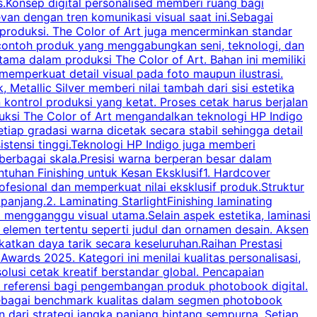
s.Konsep digital personalised memberi ruang bagi
i
an dengan tren komunikasi visual saat ini.Sebagai
v
 produksi. The Color of Art juga mencerminkan standar
c
i contoh produk yang menggabungkan seni, teknologi, dan
m
utama dalam produksi The Color of Art. Bahan ini memiliki
emperkuat detail visual pada foto maupun ilustrasi.
K
tallic Silver memberi nilai tambah dari sisi estetika
 kontrol produksi yang ketat. Proses cetak harus berjalan
p
duksi The Color of Art mengandalkan teknologi HP Indigo
iap gradasi warna dicetak secara stabil sehingga detail
m
sistensi tinggi.Teknologi HP Indigo juga memberi
v
m berbagai skala.Presisi warna berperan besar dalam
I
han Finishing untuk Kesan Eksklusif1. Hardcover
o
esional dan memperkuat nilai eksklusif produk.Struktur
d
njang.2. Laminating StarlightFinishing laminating
mengganggu visual utama.Selain aspek estetika, laminasi
s
a elemen tertentu seperti judul dan ornamen desain. Aksen
b
katkan daya tarik secara keseluruhan.Raihan Prestasi
s
Awards 2025. Kategori ini menilai kualitas personalisasi,
lusi cetak kreatif berstandar global. Pencapaian
di referensi bagi pengembangan produk photobook digital.
i sebagai benchmark kualitas dalam segmen photobook
b
 dari strategi jangka panjang bintang sempurna. Setiap
b