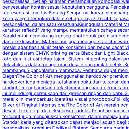
personalisasi. Setiap halaman menampilkan komposisi war
penyesuaian konten sesuai kebutuhan pengguna. Pendekata
representasi kualitas Bintang Sempurna, karya ini menamp
kerja yang diterapkan dalam setiap proyek kreatif.Di pa
personalisasi dalam satu kesatuan.Keunggulan Material Meta
karakter reflektif yang mampu memantulkan cahaya secara
Karakter ini mendukung konsep photobook premium dengan 
dan eksklusivitas. Material ini juga menjaga stabilitas 
presisi agar hasil akhir tetap konsisten dan bebas cacat
dengan sistem CMYK printing serta Black dan Light Black.
foto dan ilustrasi tetap tajam. Sistem ini penting dalam 
fleksibilitas dalam pengaturan desain dan jumlah cetak. K
membangun pengalaman membaca. Pembaca dapat menikmati
EleganThe Color of Art menggunakan hardcover premium s
hardcover juga menjaga ketahanan buku dari tekanan dan 
starlight menghadirkan efek shimmering pada permukaan s
ini melindungi permukaan dari goresan ringan dan debu.3. 
metalik ini memperkuat identitas visual photobook.Foil d
Silver di Tingkat InternasionalThe Color of Art meraih pen
desain, teknologi, dan eksekusi produksi.Penghargaan ini
tersebut juga menunjukkan konsistensi dalam menjaga mutu
Standar kerja yang diterapkan dapat menjadi acuan bagi 
personalisasi premium.Dedikasi Bintang Sempurna pada In