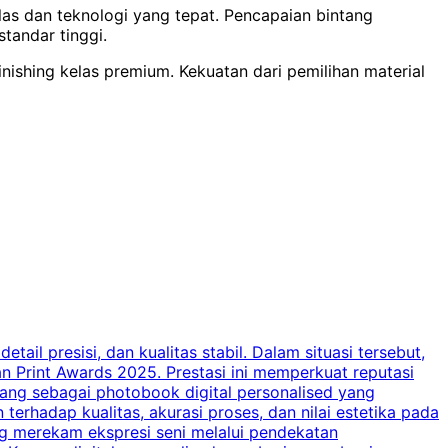
las dan teknologi yang tepat. Pencapaian bintang
tandar tinggi.
inishing kelas premium. Kekuatan dari pemilihan material
il presisi, dan kualitas stabil. Dalam situasi tersebut,
P
n Print Awards 2025. Prestasi ini memperkuat reputasi
k
ang sebagai photobook digital personalised yang
A
rhadap kualitas, akurasi proses, dan nilai estetika pada
b
ng merekam ekspresi seni melalui pendekatan