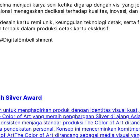
lma menjadi karya seni ketika digarap dengan visi yang je
al menegaskan dedikasi terhadap kualitas, inovasi, dan s
esain kartu remi unik, keunggulan teknologi cetak, serta f
 terbaik dalam produksi cetak kartu eksklusif.
#DigitalEmbellishment
ih Silver Award
untuk menghadirkan produk dengan identitas visual kuat, deta
Color of Art yang meraih penghargaan Silver di ajang Asia
nsisten menjaga standar produksi.The Color of Art diranc
 pendekatan personal. Konsep ini mencerminkan komitmen te
 of ArtThe Color of Art dirancang sebagai media visual ya