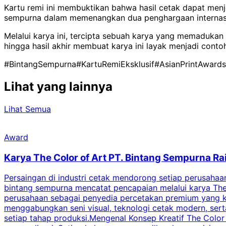
Kartu remi ini membuktikan bahwa hasil cetak dapat menje
sempurna dalam memenangkan dua penghargaan internasion
Melalui karya ini, tercipta sebuah karya yang memadukan d
hingga hasil akhir membuat karya ini layak menjadi contoh
#BintangSempurna
#KartuRemiEksklusif
#AsianPrintAwards
Lihat yang lainnya
Lihat Semua
Award
Karya The Color of Art PT. Bintang Sempurna Ra
Persaingan di industri cetak mendorong setiap perusahaan 
bintang sempurna mencatat pencapaian melalui karya The 
perusahaan sebagai penyedia percetakan premium yang ko
menggabungkan seni visual, teknologi cetak modern, serta
setiap tahap produksi.Mengenal Konsep Kreatif The Color