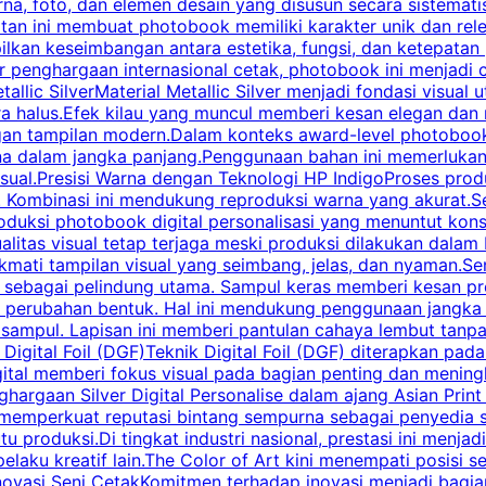
na, foto, dan elemen desain yang disusun secara sistemati
n ini membuat photobook memiliki karakter unik dan relev
ilkan keseimbangan antara estetika, fungsi, dan ketepatan
sar penghargaan internasional cetak, photobook ini menjad
llic SilverMaterial Metallic Silver menjadi fondasi visual 
 halus.Efek kilau yang muncul memberi kesan elegan dan m
tampilan modern.Dalam konteks award-level photobook, Me
warna dalam jangka panjang.Penggunaan bahan ini memerlukan
 visual.Presisi Warna dengan Teknologi HP IndigoProses pro
 Kombinasi ini mendukung reproduksi warna yang akurat.Set
produksi photobook digital personalisasi yang menuntut kon
ualitas visual tetap terjaga meski produksi dilakukan dala
 tampilan visual yang seimbang, jelas, dan nyaman.Sentu
ebagai pelindung utama. Sampul keras memberi kesan prof
perubahan bentuk. Hal ini mendukung penggunaan jangka pa
ampul. Lapisan ini memberi pantulan cahaya lembut tanpa 
Digital Foil (DGF)Teknik Digital Foil (DGF) diterapkan pad
igital memberi fokus visual pada bagian penting dan mening
ghargaan Silver Digital Personalise dalam ajang Asian Print 
 memperkuat reputasi bintang sempurna sebagai penyedia so
 produksi.Di tingkat industri nasional, prestasi ini menja
pelaku kreatif lain.The Color of Art kini menempati posis
ovasi Seni CetakKomitmen terhadap inovasi menjadi bagian