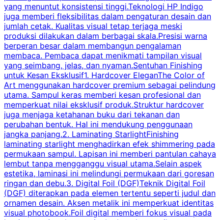
yang menuntut konsistensi tinggi.Teknologi HP Indigo
k
juga memberi fleksibilitas dalam pengaturan desain dan
H
jumlah cetak. Kualitas visual tetap terjaga meski
p
produksi dilakukan dalam berbagai skala.Presisi warna
berperan besar dalam membangun pengalaman
membaca. Pembaca dapat menikmati tampilan visual
k
yang seimbang, jelas, dan nyaman.Sentuhan Finishing
T
untuk Kesan Eksklusif1. Hardcover EleganThe Color of
p
Art menggunakan hardcover premium sebagai pelindung
utama. Sampul keras memberi kesan profesional dan
y
memperkuat nilai eksklusif produk.Struktur hardcover
i
juga menjaga ketahanan buku dari tekanan dan
B
perubahan bentuk. Hal ini mendukung penggunaan
jangka panjang.2. Laminating StarlightFinishing
laminating starlight menghadirkan efek shimmering pada
permukaan sampul. Lapisan ini memberi pantulan cahaya
p
lembut tanpa mengganggu visual utama.Selain aspek
estetika, laminasi ini melindungi permukaan dari goresan
b
ringan dan debu.3. Digital Foil (DGF)Teknik Digital Foil
d
(DGF) diterapkan pada elemen tertentu seperti judul dan
e
ornamen desain. Aksen metalik ini memperkuat identitas
j
visual photobook.Foil digital memberi fokus visual pada