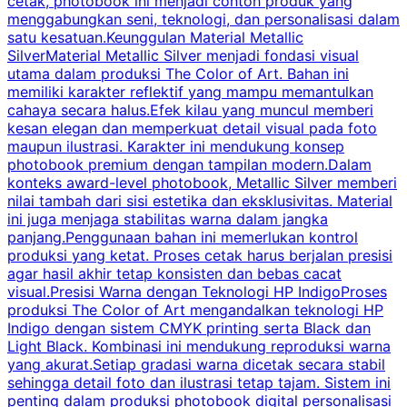
cetak, photobook ini menjadi contoh produk yang
a
menggabungkan seni, teknologi, dan personalisasi dalam
k
satu kesatuan.Keunggulan Material Metallic
d
SilverMaterial Metallic Silver menjadi fondasi visual
utama dalam produksi The Color of Art. Bahan ini
memiliki karakter reflektif yang mampu memantulkan
m
cahaya secara halus.Efek kilau yang muncul memberi
u
kesan elegan dan memperkuat detail visual pada foto
maupun ilustrasi. Karakter ini mendukung konsep
k
photobook premium dengan tampilan modern.Dalam
y
konteks award-level photobook, Metallic Silver memberi
nilai tambah dari sisi estetika dan eksklusivitas. Material
ini juga menjaga stabilitas warna dalam jangka
panjang.Penggunaan bahan ini memerlukan kontrol
produksi yang ketat. Proses cetak harus berjalan presisi
k
agar hasil akhir tetap konsisten dan bebas cacat
visual.Presisi Warna dengan Teknologi HP IndigoProses
produksi The Color of Art mengandalkan teknologi HP
Indigo dengan sistem CMYK printing serta Black dan
Light Black. Kombinasi ini mendukung reproduksi warna
w
yang akurat.Setiap gradasi warna dicetak secara stabil
c
sehingga detail foto dan ilustrasi tetap tajam. Sistem ini
m
penting dalam produksi photobook digital personalisasi
H