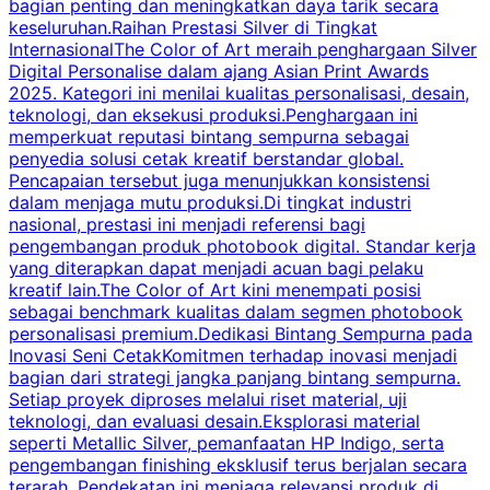
bagian penting dan meningkatkan daya tarik secara
i
keseluruhan.Raihan Prestasi Silver di Tingkat
U
InternasionalThe Color of Art meraih penghargaan Silver
Digital Personalise dalam ajang Asian Print Awards
2025. Kategori ini menilai kualitas personalisasi, desain,
teknologi, dan eksekusi produksi.Penghargaan ini
memperkuat reputasi bintang sempurna sebagai
penyedia solusi cetak kreatif berstandar global.
k
Pencapaian tersebut juga menunjukkan konsistensi
dalam menjaga mutu produksi.Di tingkat industri
nasional, prestasi ini menjadi referensi bagi
P
pengembangan produk photobook digital. Standar kerja
p
yang diterapkan dapat menjadi acuan bagi pelaku
A
kreatif lain.The Color of Art kini menempati posisi
m
sebagai benchmark kualitas dalam segmen photobook
personalisasi premium.Dedikasi Bintang Sempurna pada
Inovasi Seni CetakKomitmen terhadap inovasi menjadi
bagian dari strategi jangka panjang bintang sempurna.
p
Setiap proyek diproses melalui riset material, uji
r
teknologi, dan evaluasi desain.Eksplorasi material
n
seperti Metallic Silver, pemanfaatan HP Indigo, serta
pengembangan finishing eksklusif terus berjalan secara
p
terarah. Pendekatan ini menjaga relevansi produk di
s