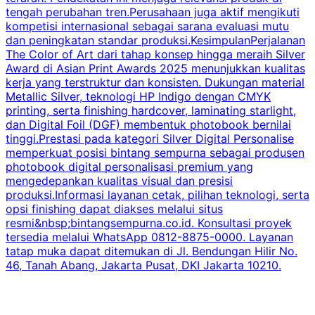
tengah perubahan tren.Perusahaan juga aktif mengikuti
a
kompetisi internasional sebagai sarana evaluasi mutu
p
dan peningkatan standar produksi.KesimpulanPerjalanan
b
The Color of Art dari tahap konsep hingga meraih Silver
Award di Asian Print Awards 2025 menunjukkan kualitas
m
kerja yang terstruktur dan konsisten. Dukungan material
Metallic Silver, teknologi HP Indigo dengan CMYK
d
printing, serta finishing hardcover, laminating starlight,
a
dan Digital Foil (DGF) membentuk photobook bernilai
s
tinggi.Prestasi pada kategori Silver Digital Personalise
memperkuat posisi bintang sempurna sebagai produsen
m
photobook digital personalisasi premium yang
mengedepankan kualitas visual dan presisi
produksi.Informasi layanan cetak, pilihan teknologi, serta
r
opsi finishing dapat diakses melalui situs
resmi&nbsp;bintangsempurna.co.id. Konsultasi proyek
tersedia melalui WhatsApp 0812-8875-0000. Layanan
tatap muka dapat ditemukan di Jl. Bendungan Hilir No.
46, Tanah Abang, Jakarta Pusat, DKI Jakarta 10210.
i
m
K