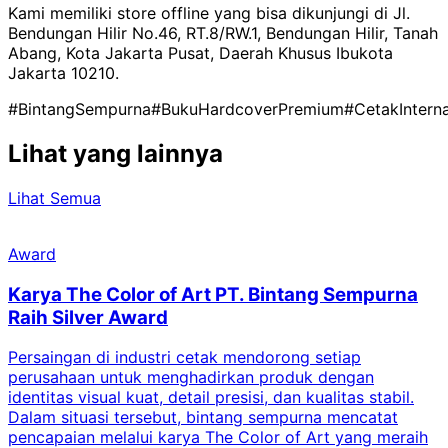
Kami memiliki store offline yang bisa dikunjungi di Jl.
Bendungan Hilir No.46, RT.8/RW.1, Bendungan Hilir, Tanah
Abang, Kota Jakarta Pusat, Daerah Khusus Ibukota
Jakarta 10210.
#BintangSempurna
#BukuHardcoverPremium
#CetakInterna
Lihat yang lainnya
Lihat Semua
Award
Karya The Color of Art PT. Bintang Sempurna
Raih Silver Award
Persaingan di industri cetak mendorong setiap
perusahaan untuk menghadirkan produk dengan
identitas visual kuat, detail presisi, dan kualitas stabil.
d
Dalam situasi tersebut, bintang sempurna mencatat
s
pencapaian melalui karya The Color of Art yang meraih