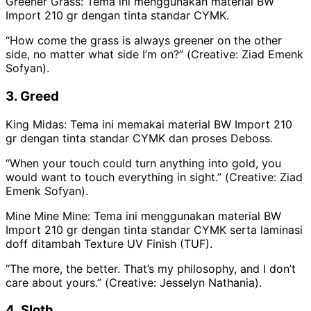
Greener Grass: Tema ini menggunakan material BW
Import 210 gr dengan tinta standar CYMK.
“How come the grass is always greener on the other
side, no matter what side I’m on?” (
Creative: Ziad Emenk
Sofyan).
3. Greed
King Midas: Tema ini memakai material BW Import 210
gr dengan tinta standar CYMK dan proses Deboss.
“When your touch could turn anything into gold, you
would want to touch everything in sight.” (
Creative: Ziad
Emenk Sofyan).
Mine Mine Mine: Tema ini menggunakan material BW
Import 210 gr dengan tinta standar CYMK serta laminasi
doff ditambah Texture UV Finish (TUF).
“The more, the better. That’s my philosophy, and I don’t
care about yours.” (
Creative: Jesselyn Nathania).
4. Sloth