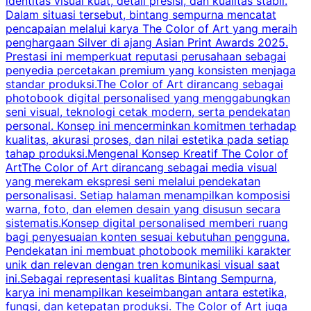
identitas visual kuat, detail presisi, dan kualitas stabil.
d
Dalam situasi tersebut, bintang sempurna mencatat
s
pencapaian melalui karya The Color of Art yang meraih
penghargaan Silver di ajang Asian Print Awards 2025.
Prestasi ini memperkuat reputasi perusahaan sebagai
i
penyedia percetakan premium yang konsisten menjaga
2
standar produksi.The Color of Art dirancang sebagai
P
photobook digital personalised yang menggabungkan
t
seni visual, teknologi cetak modern, serta pendekatan
t
personal. Konsep ini mencerminkan komitmen terhadap
r
kualitas, akurasi proses, dan nilai estetika pada setiap
p
tahap produksi.Mengenal Konsep Kreatif The Color of
d
ArtThe Color of Art dirancang sebagai media visual
yang merekam ekspresi seni melalui pendekatan
personalisasi. Setiap halaman menampilkan komposisi
m
warna, foto, dan elemen desain yang disusun secara
p
sistematis.Konsep digital personalised memberi ruang
bagi penyesuaian konten sesuai kebutuhan pengguna.
i
Pendekatan ini membuat photobook memiliki karakter
p
unik dan relevan dengan tren komunikasi visual saat
p
ini.Sebagai representasi kualitas Bintang Sempurna,
karya ini menampilkan keseimbangan antara estetika,
m
fungsi, dan ketepatan produksi. The Color of Art juga
c