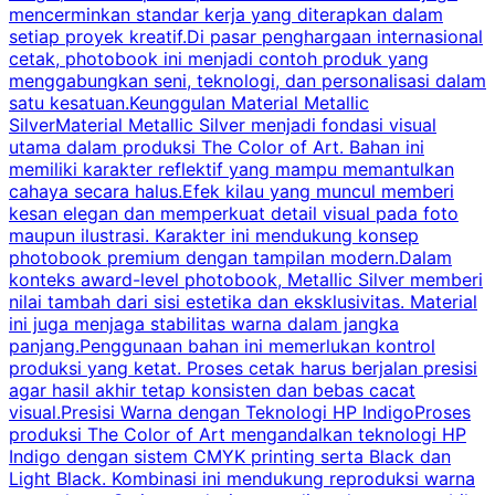
mencerminkan standar kerja yang diterapkan dalam
setiap proyek kreatif.Di pasar penghargaan internasional
s
cetak, photobook ini menjadi contoh produk yang
a
menggabungkan seni, teknologi, dan personalisasi dalam
k
satu kesatuan.Keunggulan Material Metallic
d
SilverMaterial Metallic Silver menjadi fondasi visual
utama dalam produksi The Color of Art. Bahan ini
memiliki karakter reflektif yang mampu memantulkan
m
cahaya secara halus.Efek kilau yang muncul memberi
u
kesan elegan dan memperkuat detail visual pada foto
maupun ilustrasi. Karakter ini mendukung konsep
k
photobook premium dengan tampilan modern.Dalam
y
konteks award-level photobook, Metallic Silver memberi
nilai tambah dari sisi estetika dan eksklusivitas. Material
ini juga menjaga stabilitas warna dalam jangka
panjang.Penggunaan bahan ini memerlukan kontrol
produksi yang ketat. Proses cetak harus berjalan presisi
k
agar hasil akhir tetap konsisten dan bebas cacat
visual.Presisi Warna dengan Teknologi HP IndigoProses
produksi The Color of Art mengandalkan teknologi HP
Indigo dengan sistem CMYK printing serta Black dan
Light Black. Kombinasi ini mendukung reproduksi warna
w