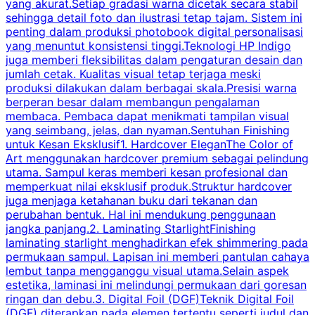
yang akurat.Setiap gradasi warna dicetak secara stabil
c
sehingga detail foto dan ilustrasi tetap tajam. Sistem ini
m
penting dalam produksi photobook digital personalisasi
H
yang menuntut konsistensi tinggi.Teknologi HP Indigo
k
juga memberi fleksibilitas dalam pengaturan desain dan
H
jumlah cetak. Kualitas visual tetap terjaga meski
p
produksi dilakukan dalam berbagai skala.Presisi warna
berperan besar dalam membangun pengalaman
membaca. Pembaca dapat menikmati tampilan visual
k
yang seimbang, jelas, dan nyaman.Sentuhan Finishing
T
untuk Kesan Eksklusif1. Hardcover EleganThe Color of
p
Art menggunakan hardcover premium sebagai pelindung
utama. Sampul keras memberi kesan profesional dan
y
memperkuat nilai eksklusif produk.Struktur hardcover
i
juga menjaga ketahanan buku dari tekanan dan
B
perubahan bentuk. Hal ini mendukung penggunaan
jangka panjang.2. Laminating StarlightFinishing
laminating starlight menghadirkan efek shimmering pada
permukaan sampul. Lapisan ini memberi pantulan cahaya
p
lembut tanpa mengganggu visual utama.Selain aspek
estetika, laminasi ini melindungi permukaan dari goresan
b
ringan dan debu.3. Digital Foil (DGF)Teknik Digital Foil
d
(DGF) diterapkan pada elemen tertentu seperti judul dan
e