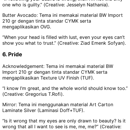
one who is guilty.” (
Creative: Jesselyn Nathania).
Butter Avocado: Tema ini memakai material BW Import
210 gr dengan tinta standar CYMK serta
mengaplikasikan OVG.
“When your head is filled with lust, even your eyes can’t
show you what to trust.” (
Creative: Ziad Emenk Sofyan).
6. Pride
Acknowledgement: Tema ini memakai material BW
Import 210 gr dengan tinta standar CYMK serta
mengaplikasikan Texture UV Finish (TUF).
“I know I’m great, and the whole world should know too.”
(
Creative: Gregorius T.Rofi).
Mirror: Tema ini menggunakan material Art Carton
Laminate Silver (Laminasi Doff+TUF).
“Is it wrong that my eyes are only drawn to beauty? Is it
wrong that all I want to see is me, me, me?” (
Creative: