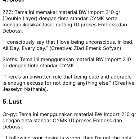
ZZZ: Tema ini memakai material BW Import 210 gr
(Double Layer) dengan tinta standar CYMK serta
mengaplikasikan laser cutting (Diproses Emboss dan
Deboss).
“I consciously say that I love being unconscious. In bed.
All Day. Every day.” (
Creative: Ziad Emenk Sofyan).
Sloths: Tema ini menggunakan material BW Import 210
gr dengan tinta standar CYMK.
“There’s an unwritten rule that being cute and adorable
is enough excuse for not doing anything else.” (
Creative:
Jesselyn Nathania).
5. Lust
Or-gy: Tema ini menggunakan material BW Import 210 gr
dengan tinta standar CYMK (Diproses Emboss dan
Deboss).
“If following your desire is wrong, then I’m not the only