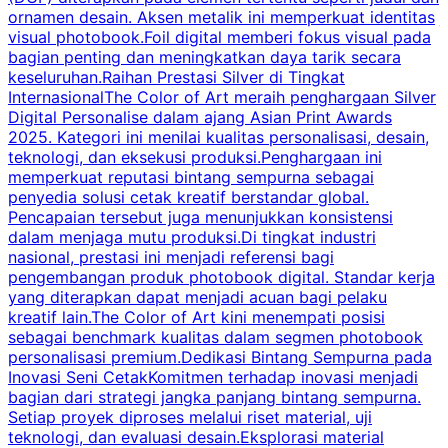
ornamen desain. Aksen metalik ini memperkuat identitas
j
visual photobook.Foil digital memberi fokus visual pada
bagian penting dan meningkatkan daya tarik secara
i
keseluruhan.Raihan Prestasi Silver di Tingkat
U
InternasionalThe Color of Art meraih penghargaan Silver
Digital Personalise dalam ajang Asian Print Awards
2025. Kategori ini menilai kualitas personalisasi, desain,
teknologi, dan eksekusi produksi.Penghargaan ini
memperkuat reputasi bintang sempurna sebagai
penyedia solusi cetak kreatif berstandar global.
k
Pencapaian tersebut juga menunjukkan konsistensi
dalam menjaga mutu produksi.Di tingkat industri
nasional, prestasi ini menjadi referensi bagi
P
pengembangan produk photobook digital. Standar kerja
p
yang diterapkan dapat menjadi acuan bagi pelaku
A
kreatif lain.The Color of Art kini menempati posisi
m
sebagai benchmark kualitas dalam segmen photobook
personalisasi premium.Dedikasi Bintang Sempurna pada
Inovasi Seni CetakKomitmen terhadap inovasi menjadi
bagian dari strategi jangka panjang bintang sempurna.
p
Setiap proyek diproses melalui riset material, uji
r
teknologi, dan evaluasi desain.Eksplorasi material
n