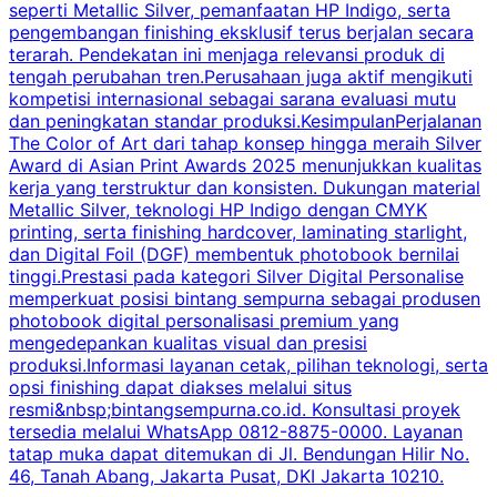
seperti Metallic Silver, pemanfaatan HP Indigo, serta
pengembangan finishing eksklusif terus berjalan secara
p
terarah. Pendekatan ini menjaga relevansi produk di
s
tengah perubahan tren.Perusahaan juga aktif mengikuti
a
kompetisi internasional sebagai sarana evaluasi mutu
p
dan peningkatan standar produksi.KesimpulanPerjalanan
b
The Color of Art dari tahap konsep hingga meraih Silver
Award di Asian Print Awards 2025 menunjukkan kualitas
m
kerja yang terstruktur dan konsisten. Dukungan material
Metallic Silver, teknologi HP Indigo dengan CMYK
d
printing, serta finishing hardcover, laminating starlight,
a
dan Digital Foil (DGF) membentuk photobook bernilai
s
tinggi.Prestasi pada kategori Silver Digital Personalise
memperkuat posisi bintang sempurna sebagai produsen
m
photobook digital personalisasi premium yang
mengedepankan kualitas visual dan presisi
produksi.Informasi layanan cetak, pilihan teknologi, serta
r
opsi finishing dapat diakses melalui situs
resmi&nbsp;bintangsempurna.co.id. Konsultasi proyek
tersedia melalui WhatsApp 0812-8875-0000. Layanan
tatap muka dapat ditemukan di Jl. Bendungan Hilir No.
46, Tanah Abang, Jakarta Pusat, DKI Jakarta 10210.
i