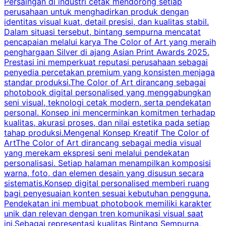
Persaingan di industri cetak mendorong setiap
perusahaan untuk menghadirkan produk dengan
identitas visual kuat, detail presisi, dan kualitas stabil.
d
Dalam situasi tersebut, bintang sempurna mencatat
s
pencapaian melalui karya The Color of Art yang meraih
penghargaan Silver di ajang Asian Print Awards 2025.
Prestasi ini memperkuat reputasi perusahaan sebagai
i
penyedia percetakan premium yang konsisten menjaga
2
standar produksi.The Color of Art dirancang sebagai
P
photobook digital personalised yang menggabungkan
t
seni visual, teknologi cetak modern, serta pendekatan
t
personal. Konsep ini mencerminkan komitmen terhadap
r
kualitas, akurasi proses, dan nilai estetika pada setiap
p
tahap produksi.Mengenal Konsep Kreatif The Color of
d
ArtThe Color of Art dirancang sebagai media visual
yang merekam ekspresi seni melalui pendekatan
personalisasi. Setiap halaman menampilkan komposisi
m
warna, foto, dan elemen desain yang disusun secara
p
sistematis.Konsep digital personalised memberi ruang
bagi penyesuaian konten sesuai kebutuhan pengguna.
i
Pendekatan ini membuat photobook memiliki karakter
p
unik dan relevan dengan tren komunikasi visual saat
p
ini.Sebagai representasi kualitas Bintang Sempurna,