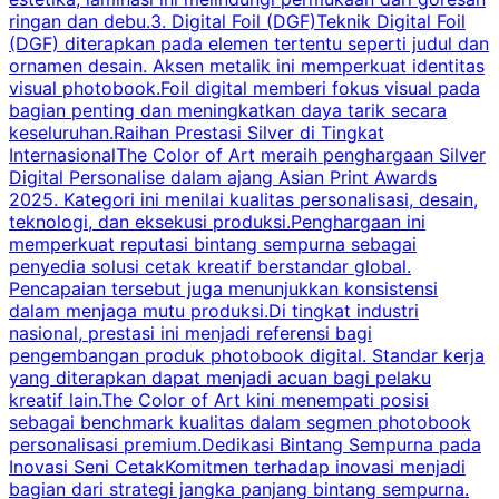
ringan dan debu.3. Digital Foil (DGF)Teknik Digital Foil
d
(DGF) diterapkan pada elemen tertentu seperti judul dan
e
ornamen desain. Aksen metalik ini memperkuat identitas
j
visual photobook.Foil digital memberi fokus visual pada
bagian penting dan meningkatkan daya tarik secara
i
keseluruhan.Raihan Prestasi Silver di Tingkat
U
InternasionalThe Color of Art meraih penghargaan Silver
Digital Personalise dalam ajang Asian Print Awards
2025. Kategori ini menilai kualitas personalisasi, desain,
teknologi, dan eksekusi produksi.Penghargaan ini
memperkuat reputasi bintang sempurna sebagai
penyedia solusi cetak kreatif berstandar global.
k
Pencapaian tersebut juga menunjukkan konsistensi
dalam menjaga mutu produksi.Di tingkat industri
nasional, prestasi ini menjadi referensi bagi
P
pengembangan produk photobook digital. Standar kerja
p
yang diterapkan dapat menjadi acuan bagi pelaku
A
kreatif lain.The Color of Art kini menempati posisi
m
sebagai benchmark kualitas dalam segmen photobook
personalisasi premium.Dedikasi Bintang Sempurna pada
Inovasi Seni CetakKomitmen terhadap inovasi menjadi
bagian dari strategi jangka panjang bintang sempurna.
p