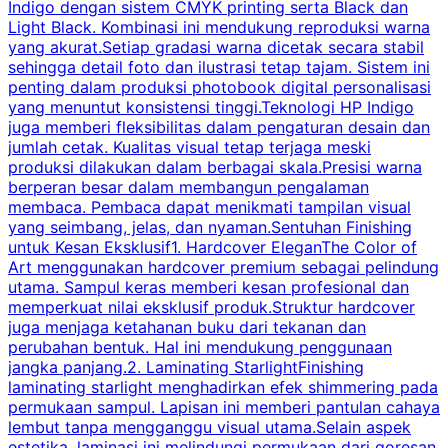
Indigo dengan sistem CMYK printing serta Black dan
Light Black. Kombinasi ini mendukung reproduksi warna
w
yang akurat.Setiap gradasi warna dicetak secara stabil
c
sehingga detail foto dan ilustrasi tetap tajam. Sistem ini
m
penting dalam produksi photobook digital personalisasi
H
yang menuntut konsistensi tinggi.Teknologi HP Indigo
k
juga memberi fleksibilitas dalam pengaturan desain dan
H
jumlah cetak. Kualitas visual tetap terjaga meski
p
produksi dilakukan dalam berbagai skala.Presisi warna
berperan besar dalam membangun pengalaman
membaca. Pembaca dapat menikmati tampilan visual
k
yang seimbang, jelas, dan nyaman.Sentuhan Finishing
T
untuk Kesan Eksklusif1. Hardcover EleganThe Color of
p
Art menggunakan hardcover premium sebagai pelindung
utama. Sampul keras memberi kesan profesional dan
y
memperkuat nilai eksklusif produk.Struktur hardcover
i
juga menjaga ketahanan buku dari tekanan dan
B
perubahan bentuk. Hal ini mendukung penggunaan
jangka panjang.2. Laminating StarlightFinishing
laminating starlight menghadirkan efek shimmering pada
permukaan sampul. Lapisan ini memberi pantulan cahaya
p
lembut tanpa mengganggu visual utama.Selain aspek
estetika, laminasi ini melindungi permukaan dari goresan
b