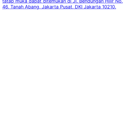
tatap muka dapat ditemukan di Jl. Bendungan Hilir No.
46, Tanah Abang, Jakarta Pusat, DKI Jakarta 10210.
i
m
K
L
B
J