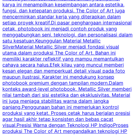
karya ini menampilkan keseimbangan antara estetika,
m
fungsi, dan ketepatan produksi. The Color of Art juga
c
mencerminkan standar kerja yang diterapkan dalam
setiap proyek kreatif.Di pasar penghargaan internasional
s
cetak, photobook ini menjadi contoh produk yang
a
menggabungkan seni, teknologi, dan personalisasi dalam
k
satu kesatuan.Keunggulan Material Metallic
d
SilverMaterial Metallic Silver menjadi fondasi visual
utama dalam produksi The Color of Art. Bahan ini
memiliki karakter reflektif yang mampu memantulkan
m
cahaya secara halus.Efek kilau yang muncul memberi
u
kesan elegan dan memperkuat detail visual pada foto
maupun ilustrasi. Karakter ini mendukung konsep
k
photobook premium dengan tampilan modern.Dalam
y
konteks award-level photobook, Metallic Silver memberi
nilai tambah dari sisi estetika dan eksklusivitas. Material
ini juga menjaga stabilitas warna dalam jangka
panjang.Penggunaan bahan ini memerlukan kontrol
produksi yang ketat. Proses cetak harus berjalan presisi
k
agar hasil akhir tetap konsisten dan bebas cacat
visual.Presisi Warna dengan Teknologi HP IndigoProses
produksi The Color of Art mengandalkan teknologi HP