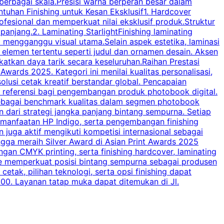
m berbagai skala.Presisi warna berperan besar dalam
I
han Finishing untuk Kesan Eksklusif1. Hardcover
o
esional dan memperkuat nilai eksklusif produk.Struktur
d
njang.2. Laminating StarlightFinishing laminating
mengganggu visual utama.Selain aspek estetika, laminasi
s
a elemen tertentu seperti judul dan ornamen desain. Aksen
b
katkan daya tarik secara keseluruhan.Raihan Prestasi
s
Awards 2025. Kategori ini menilai kualitas personalisasi,
lusi cetak kreatif berstandar global. Pencapaian
di referensi bagi pengembangan produk photobook digital.
i sebagai benchmark kualitas dalam segmen photobook
b
 dari strategi jangka panjang bintang sempurna. Setiap
b
, pemanfaatan HP Indigo, serta pengembangan finishing
r
n juga aktif mengikuti kompetisi internasional sebagai
s
ngga meraih Silver Award di Asian Print Awards 2025
e
ngan CMYK printing, serta finishing hardcover, laminating
p
alise memperkuat posisi bintang sempurna sebagai produsen
etak, pilihan teknologi, serta opsi finishing dapat
m
000. Layanan tatap muka dapat ditemukan di Jl.
i
W