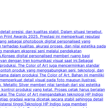
il presisi, dan kualitas stabil. Dalam situasi tersebut,
P
n Print Awards 2025. Prestasi ini memperkuat reputasi
k
ang sebagai photobook digital personalised yang
A
rhadap kualitas, akurasi proses, dan nilai estetika pada
b
ng merekam ekspresi seni melalui pendekatan
s.Konsep digital personalised memberi ruang bagi
i
an dengan tren komunikasi visual saat ini.Sebagai
v
 produksi. The Color of Art juga mencerminkan standar
c
i contoh produk yang menggabungkan seni, teknologi, dan
m
utama dalam produksi The Color of Art. Bahan ini memiliki
emperkuat detail visual pada foto maupun ilustrasi.
K
tallic Silver memberi nilai tambah dari sisi estetika
 kontrol produksi yang ketat. Proses cetak harus berjalan
p
duksi The Color of Art mengandalkan teknologi HP Indigo
iap gradasi warna dicetak secara stabil sehingga detail
m
sistensi tinggi.Teknologi HP Indigo juga memberi
v