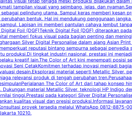
ualitas visual tetap terjaga meski produksi dilakukan dala
 tampilan visual yang seimbang, jelas, dan nyaman.Sentu
ebagai pelindung utama. Sampul keras memberi kesan prof
perubahan bentuk. Hal ini mendukung penggunaan jangka pa
ampul. Lapisan ini memberi pantulan cahaya lembut tanpa 
Digital Foil (DGF)Teknik Digital Foil (DGF) diterapkan pad
igital memberi fokus visual pada bagian penting dan mening
ghargaan Silver Digital Personalise dalam ajang Asian Print 
 memperkuat reputasi bintang sempurna sebagai penyedia so
 produksi.Di tingkat industri nasional, prestasi ini menja
pelaku kreatif lain.The Color of Art kini menempati posis
ovasi Seni CetakKomitmen terhadap inovasi menjadi bagian
 evaluasi desain.Eksplorasi material seperti Metallic Silver
enjaga relevansi produk di tengah perubahan tren.Perusahaa
esimpulanPerjalanan The Color of Art dari tahap konsep hi
. Dukungan material Metallic Silver, teknologi HP Indigo de
rnilai tinggi.Prestasi pada kategori Silver Digital Person
n kualitas visual dan presisi produksi.Informasi layanan c
 Konsultasi proyek tersedia melalui WhatsApp 0812-8875-0
Jakarta 10210.