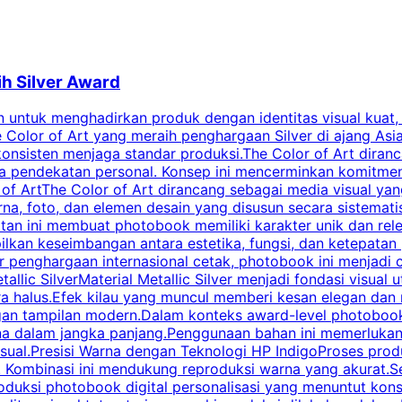
ih Silver Award
untuk menghadirkan produk dengan identitas visual kuat, deta
Color of Art yang meraih penghargaan Silver di ajang Asia
nsisten menjaga standar produksi.The Color of Art diranc
 pendekatan personal. Konsep ini mencerminkan komitmen te
 of ArtThe Color of Art dirancang sebagai media visual ya
na, foto, dan elemen desain yang disusun secara sistemati
n ini membuat photobook memiliki karakter unik dan relev
ilkan keseimbangan antara estetika, fungsi, dan ketepatan
sar penghargaan internasional cetak, photobook ini menjad
llic SilverMaterial Metallic Silver menjadi fondasi visual 
 halus.Efek kilau yang muncul memberi kesan elegan dan m
tampilan modern.Dalam konteks award-level photobook, Me
warna dalam jangka panjang.Penggunaan bahan ini memerlukan
 visual.Presisi Warna dengan Teknologi HP IndigoProses pro
 Kombinasi ini mendukung reproduksi warna yang akurat.Set
produksi photobook digital personalisasi yang menuntut kon