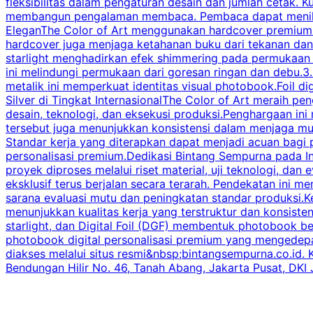
fleksibilitas dalam pengaturan desain dan jumlah cetak. K
membangun pengalaman membaca. Pembaca dapat menikmati
EleganThe Color of Art menggunakan hardcover premium s
hardcover juga menjaga ketahanan buku dari tekanan dan 
starlight menghadirkan efek shimmering pada permukaan s
ini melindungi permukaan dari goresan ringan dan debu.3. 
metalik ini memperkuat identitas visual photobook.Foil d
Silver di Tingkat InternasionalThe Color of Art meraih pen
desain, teknologi, dan eksekusi produksi.Penghargaan ini
tersebut juga menunjukkan konsistensi dalam menjaga mutu
Standar kerja yang diterapkan dapat menjadi acuan bagi 
personalisasi premium.Dedikasi Bintang Sempurna pada In
proyek diproses melalui riset material, uji teknologi, dan
eksklusif terus berjalan secara terarah. Pendekatan ini m
sarana evaluasi mutu dan peningkatan standar produksi.K
menunjukkan kualitas kerja yang terstruktur dan konsisten
starlight, dan Digital Foil (DGF) membentuk photobook be
photobook digital personalisasi premium yang mengedepanka
diakses melalui situs resmi&nbsp;bintangsempurna.co.id.
Bendungan Hilir No. 46, Tanah Abang, Jakarta Pusat, DKI 