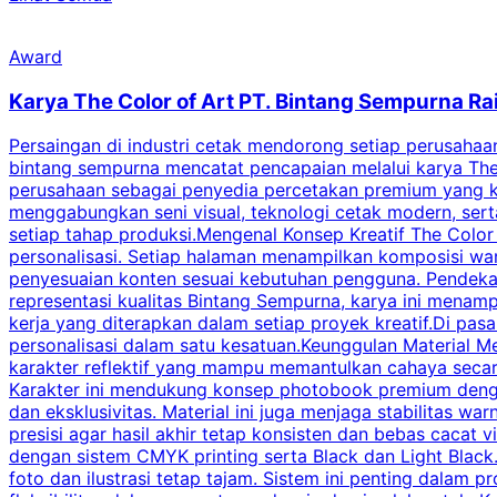
Award
Karya The Color of Art PT. Bintang Sempurna Ra
Persaingan di industri cetak mendorong setiap perusahaan 
bintang sempurna mencatat pencapaian melalui karya The 
perusahaan sebagai penyedia percetakan premium yang ko
menggabungkan seni visual, teknologi cetak modern, serta
setiap tahap produksi.Mengenal Konsep Kreatif The Color
personalisasi. Setiap halaman menampilkan komposisi war
penyesuaian konten sesuai kebutuhan pengguna. Pendekata
representasi kualitas Bintang Sempurna, karya ini menamp
kerja yang diterapkan dalam setiap proyek kreatif.Di pa
personalisasi dalam satu kesatuan.Keunggulan Material Meta
karakter reflektif yang mampu memantulkan cahaya secara
Karakter ini mendukung konsep photobook premium dengan 
dan eksklusivitas. Material ini juga menjaga stabilitas 
presisi agar hasil akhir tetap konsisten dan bebas cacat
dengan sistem CMYK printing serta Black dan Light Black.
foto dan ilustrasi tetap tajam. Sistem ini penting dalam 