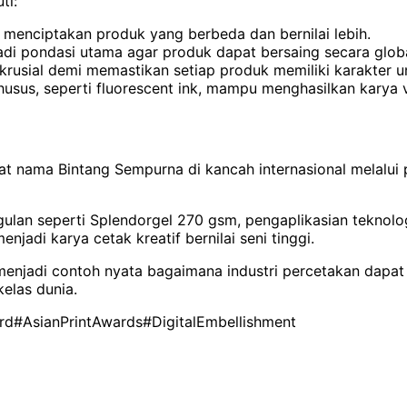
ti:
k menciptakan produk yang berbeda dan bernilai lebih.
adi pondasi utama agar produk dapat bersaing secara globa
 krusial demi memastikan setiap produk memiliki karakter 
husus, seperti fluorescent ink, mampu menghasilkan karya 
at nama Bintang Sempurna di kancah internasional melalui
lan seperti Splendorgel 270 gsm, pengaplikasian teknologi
jadi karya cetak kreatif bernilai seni tinggi.
 menjadi contoh nyata bagaimana industri percetakan dapat
kelas dunia.
rd
#AsianPrintAwards
#Digital
Embellishment