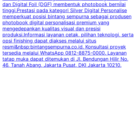
dan Digital Foil (DGF) membentuk photobook bernilai
s
tinggi.Prestasi pada kategori Silver Digital Personalise
memperkuat posisi bintang sempurna sebagai produsen
m
photobook digital personalisasi premium yang
mengedepankan kualitas visual dan presisi
produksi.Informasi layanan cetak, pilihan teknologi, serta
r
opsi finishing dapat diakses melalui situs
resmi&nbsp;bintangsempurna.co.id. Konsultasi proyek
tersedia melalui WhatsApp 0812-8875-0000. Layanan
tatap muka dapat ditemukan di Jl. Bendungan Hilir No.
46, Tanah Abang, Jakarta Pusat, DKI Jakarta 10210.
i
m
K
L
B
J