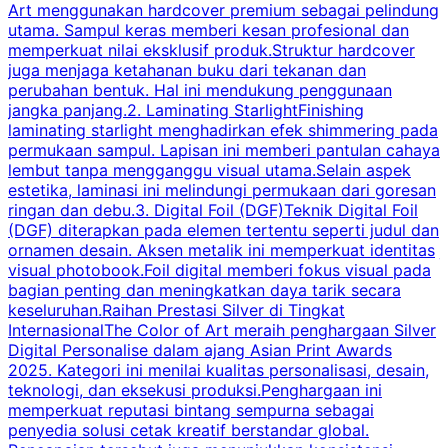
Art menggunakan hardcover premium sebagai pelindung
utama. Sampul keras memberi kesan profesional dan
y
memperkuat nilai eksklusif produk.Struktur hardcover
i
juga menjaga ketahanan buku dari tekanan dan
B
perubahan bentuk. Hal ini mendukung penggunaan
jangka panjang.2. Laminating StarlightFinishing
laminating starlight menghadirkan efek shimmering pada
permukaan sampul. Lapisan ini memberi pantulan cahaya
p
lembut tanpa mengganggu visual utama.Selain aspek
estetika, laminasi ini melindungi permukaan dari goresan
b
ringan dan debu.3. Digital Foil (DGF)Teknik Digital Foil
d
(DGF) diterapkan pada elemen tertentu seperti judul dan
e
ornamen desain. Aksen metalik ini memperkuat identitas
j
visual photobook.Foil digital memberi fokus visual pada
bagian penting dan meningkatkan daya tarik secara
i
keseluruhan.Raihan Prestasi Silver di Tingkat
U
InternasionalThe Color of Art meraih penghargaan Silver
Digital Personalise dalam ajang Asian Print Awards
2025. Kategori ini menilai kualitas personalisasi, desain,
teknologi, dan eksekusi produksi.Penghargaan ini
memperkuat reputasi bintang sempurna sebagai
penyedia solusi cetak kreatif berstandar global.
k