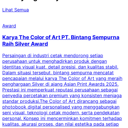
Lihat Semua
Award
Karya The Color of Art PT. Bintang Sempurna
Raih Silver Award
Persaingan di industri cetak mendorong setiap
perusahaan untuk menghadirkan produk dengan
identitas visual kuat, detail presisi, dan kualitas stabil.
d
Dalam situasi tersebut, bintang sempurna mencatat
s
pencapaian melalui karya The Color of Art yang meraih
penghargaan Silver di ajang Asian Print Awards 2025.
Prestasi ini memperkuat reputasi perusahaan sebagai
i
penyedia percetakan premium yang konsisten menjaga
2
standar produksi.The Color of Art dirancang sebagai
P
photobook digital personalised yang menggabungkan
t
seni visual, teknologi cetak modern, serta pendekatan
t
personal. Konsep ini mencerminkan komitmen terhadap
r
kualitas, akurasi proses, dan nilai estetika pada setiap
p