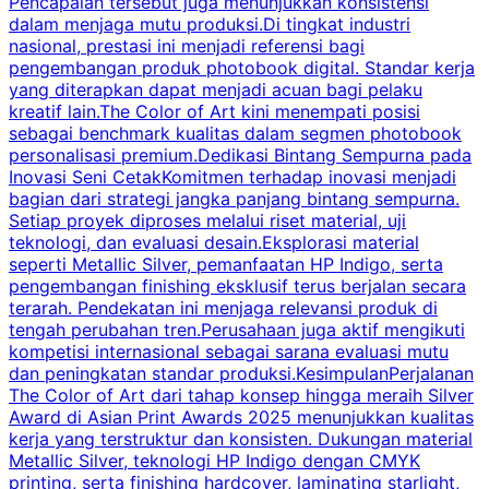
Pencapaian tersebut juga menunjukkan konsistensi
dalam menjaga mutu produksi.Di tingkat industri
nasional, prestasi ini menjadi referensi bagi
P
pengembangan produk photobook digital. Standar kerja
p
yang diterapkan dapat menjadi acuan bagi pelaku
A
kreatif lain.The Color of Art kini menempati posisi
m
sebagai benchmark kualitas dalam segmen photobook
personalisasi premium.Dedikasi Bintang Sempurna pada
Inovasi Seni CetakKomitmen terhadap inovasi menjadi
bagian dari strategi jangka panjang bintang sempurna.
p
Setiap proyek diproses melalui riset material, uji
r
teknologi, dan evaluasi desain.Eksplorasi material
n
seperti Metallic Silver, pemanfaatan HP Indigo, serta
pengembangan finishing eksklusif terus berjalan secara
p
terarah. Pendekatan ini menjaga relevansi produk di
s
tengah perubahan tren.Perusahaan juga aktif mengikuti
a
kompetisi internasional sebagai sarana evaluasi mutu
p
dan peningkatan standar produksi.KesimpulanPerjalanan
b
The Color of Art dari tahap konsep hingga meraih Silver
Award di Asian Print Awards 2025 menunjukkan kualitas
m
kerja yang terstruktur dan konsisten. Dukungan material
Metallic Silver, teknologi HP Indigo dengan CMYK
d
printing, serta finishing hardcover, laminating starlight,
a