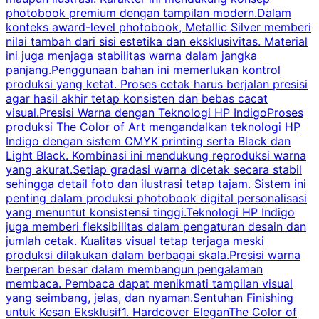
photobook premium dengan tampilan modern.Dalam
y
konteks award-level photobook, Metallic Silver memberi
nilai tambah dari sisi estetika dan eksklusivitas. Material
ini juga menjaga stabilitas warna dalam jangka
panjang.Penggunaan bahan ini memerlukan kontrol
produksi yang ketat. Proses cetak harus berjalan presisi
k
agar hasil akhir tetap konsisten dan bebas cacat
visual.Presisi Warna dengan Teknologi HP IndigoProses
produksi The Color of Art mengandalkan teknologi HP
Indigo dengan sistem CMYK printing serta Black dan
Light Black. Kombinasi ini mendukung reproduksi warna
w
yang akurat.Setiap gradasi warna dicetak secara stabil
c
sehingga detail foto dan ilustrasi tetap tajam. Sistem ini
m
penting dalam produksi photobook digital personalisasi
H
yang menuntut konsistensi tinggi.Teknologi HP Indigo
k
juga memberi fleksibilitas dalam pengaturan desain dan
H
jumlah cetak. Kualitas visual tetap terjaga meski
p
produksi dilakukan dalam berbagai skala.Presisi warna
berperan besar dalam membangun pengalaman
membaca. Pembaca dapat menikmati tampilan visual
k
yang seimbang, jelas, dan nyaman.Sentuhan Finishing
T
untuk Kesan Eksklusif1. Hardcover EleganThe Color of
p