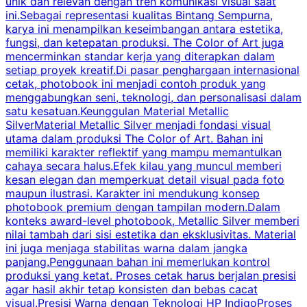
unik dan relevan dengan tren komunikasi visual saat
p
ini.Sebagai representasi kualitas Bintang Sempurna,
karya ini menampilkan keseimbangan antara estetika,
m
fungsi, dan ketepatan produksi. The Color of Art juga
c
mencerminkan standar kerja yang diterapkan dalam
setiap proyek kreatif.Di pasar penghargaan internasional
s
cetak, photobook ini menjadi contoh produk yang
a
menggabungkan seni, teknologi, dan personalisasi dalam
k
satu kesatuan.Keunggulan Material Metallic
d
SilverMaterial Metallic Silver menjadi fondasi visual
utama dalam produksi The Color of Art. Bahan ini
memiliki karakter reflektif yang mampu memantulkan
m
cahaya secara halus.Efek kilau yang muncul memberi
u
kesan elegan dan memperkuat detail visual pada foto
maupun ilustrasi. Karakter ini mendukung konsep
k
photobook premium dengan tampilan modern.Dalam
y
konteks award-level photobook, Metallic Silver memberi
nilai tambah dari sisi estetika dan eksklusivitas. Material
ini juga menjaga stabilitas warna dalam jangka
panjang.Penggunaan bahan ini memerlukan kontrol
produksi yang ketat. Proses cetak harus berjalan presisi
k
agar hasil akhir tetap konsisten dan bebas cacat
visual.Presisi Warna dengan Teknologi HP IndigoProses