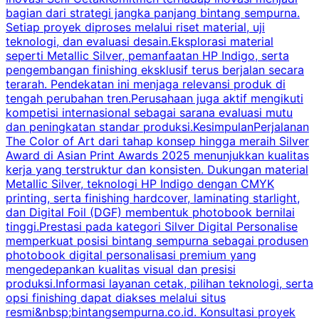
bagian dari strategi jangka panjang bintang sempurna.
p
Setiap proyek diproses melalui riset material, uji
r
teknologi, dan evaluasi desain.Eksplorasi material
n
seperti Metallic Silver, pemanfaatan HP Indigo, serta
pengembangan finishing eksklusif terus berjalan secara
p
terarah. Pendekatan ini menjaga relevansi produk di
s
tengah perubahan tren.Perusahaan juga aktif mengikuti
a
kompetisi internasional sebagai sarana evaluasi mutu
p
dan peningkatan standar produksi.KesimpulanPerjalanan
b
The Color of Art dari tahap konsep hingga meraih Silver
Award di Asian Print Awards 2025 menunjukkan kualitas
m
kerja yang terstruktur dan konsisten. Dukungan material
Metallic Silver, teknologi HP Indigo dengan CMYK
d
printing, serta finishing hardcover, laminating starlight,
a
dan Digital Foil (DGF) membentuk photobook bernilai
s
tinggi.Prestasi pada kategori Silver Digital Personalise
memperkuat posisi bintang sempurna sebagai produsen
m
photobook digital personalisasi premium yang
mengedepankan kualitas visual dan presisi
produksi.Informasi layanan cetak, pilihan teknologi, serta
r
opsi finishing dapat diakses melalui situs
resmi&nbsp;bintangsempurna.co.id. Konsultasi proyek