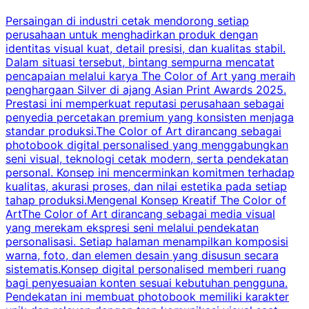
Persaingan di industri cetak mendorong setiap
perusahaan untuk menghadirkan produk dengan
identitas visual kuat, detail presisi, dan kualitas stabil.
d
Dalam situasi tersebut, bintang sempurna mencatat
s
pencapaian melalui karya The Color of Art yang meraih
penghargaan Silver di ajang Asian Print Awards 2025.
Prestasi ini memperkuat reputasi perusahaan sebagai
i
penyedia percetakan premium yang konsisten menjaga
2
standar produksi.The Color of Art dirancang sebagai
P
photobook digital personalised yang menggabungkan
t
seni visual, teknologi cetak modern, serta pendekatan
t
personal. Konsep ini mencerminkan komitmen terhadap
r
kualitas, akurasi proses, dan nilai estetika pada setiap
p
tahap produksi.Mengenal Konsep Kreatif The Color of
d
ArtThe Color of Art dirancang sebagai media visual
yang merekam ekspresi seni melalui pendekatan
personalisasi. Setiap halaman menampilkan komposisi
m
warna, foto, dan elemen desain yang disusun secara
p
sistematis.Konsep digital personalised memberi ruang
bagi penyesuaian konten sesuai kebutuhan pengguna.
i
Pendekatan ini membuat photobook memiliki karakter
p