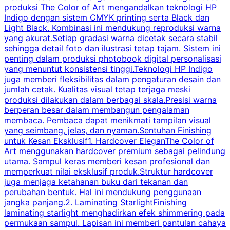
produksi The Color of Art mengandalkan teknologi HP
Indigo dengan sistem CMYK printing serta Black dan
Light Black. Kombinasi ini mendukung reproduksi warna
w
yang akurat.Setiap gradasi warna dicetak secara stabil
c
sehingga detail foto dan ilustrasi tetap tajam. Sistem ini
m
penting dalam produksi photobook digital personalisasi
H
yang menuntut konsistensi tinggi.Teknologi HP Indigo
k
juga memberi fleksibilitas dalam pengaturan desain dan
H
jumlah cetak. Kualitas visual tetap terjaga meski
p
produksi dilakukan dalam berbagai skala.Presisi warna
berperan besar dalam membangun pengalaman
membaca. Pembaca dapat menikmati tampilan visual
k
yang seimbang, jelas, dan nyaman.Sentuhan Finishing
T
untuk Kesan Eksklusif1. Hardcover EleganThe Color of
p
Art menggunakan hardcover premium sebagai pelindung
utama. Sampul keras memberi kesan profesional dan
y
memperkuat nilai eksklusif produk.Struktur hardcover
i
juga menjaga ketahanan buku dari tekanan dan
B
perubahan bentuk. Hal ini mendukung penggunaan
jangka panjang.2. Laminating StarlightFinishing
laminating starlight menghadirkan efek shimmering pada
permukaan sampul. Lapisan ini memberi pantulan cahaya
p