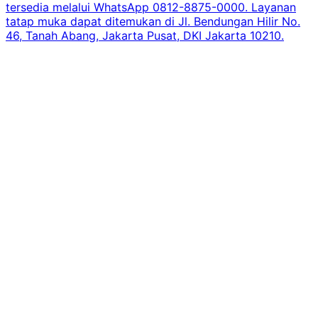
tersedia melalui WhatsApp 0812-8875-0000. Layanan
tatap muka dapat ditemukan di Jl. Bendungan Hilir No.
46, Tanah Abang, Jakarta Pusat, DKI Jakarta 10210.
i
m
K
L
B
J