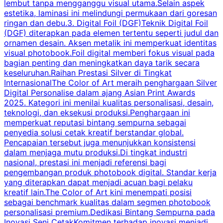
lembut tanpa mengganggu visual utama.Selain aspek
estetika, laminasi ini melindungi permukaan dari goresan
b
ringan dan debu.3. Digital Foil (DGF)Teknik Digital Foil
d
(DGF) diterapkan pada elemen tertentu seperti judul dan
e
ornamen desain. Aksen metalik ini memperkuat identitas
j
visual photobook.Foil digital memberi fokus visual pada
bagian penting dan meningkatkan daya tarik secara
i
keseluruhan.Raihan Prestasi Silver di Tingkat
U
InternasionalThe Color of Art meraih penghargaan Silver
Digital Personalise dalam ajang Asian Print Awards
2025. Kategori ini menilai kualitas personalisasi, desain,
teknologi, dan eksekusi produksi.Penghargaan ini
memperkuat reputasi bintang sempurna sebagai
penyedia solusi cetak kreatif berstandar global.
k
Pencapaian tersebut juga menunjukkan konsistensi
dalam menjaga mutu produksi.Di tingkat industri
nasional, prestasi ini menjadi referensi bagi
P
pengembangan produk photobook digital. Standar kerja
p
yang diterapkan dapat menjadi acuan bagi pelaku
A
kreatif lain.The Color of Art kini menempati posisi
m
sebagai benchmark kualitas dalam segmen photobook
personalisasi premium.Dedikasi Bintang Sempurna pada
Inovasi Seni CetakKomitmen terhadap inovasi menjadi