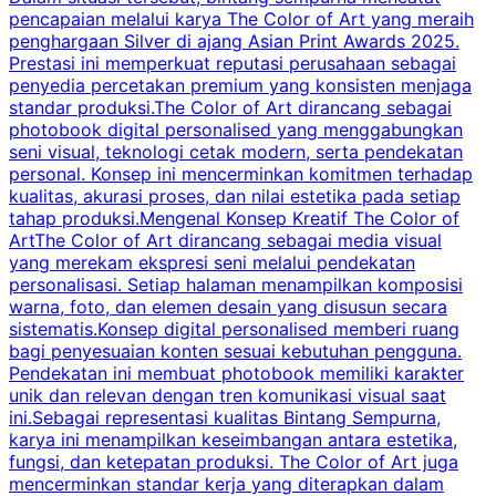
pencapaian melalui karya The Color of Art yang meraih
penghargaan Silver di ajang Asian Print Awards 2025.
Prestasi ini memperkuat reputasi perusahaan sebagai
i
penyedia percetakan premium yang konsisten menjaga
2
standar produksi.The Color of Art dirancang sebagai
P
photobook digital personalised yang menggabungkan
t
seni visual, teknologi cetak modern, serta pendekatan
t
personal. Konsep ini mencerminkan komitmen terhadap
r
kualitas, akurasi proses, dan nilai estetika pada setiap
p
tahap produksi.Mengenal Konsep Kreatif The Color of
d
ArtThe Color of Art dirancang sebagai media visual
yang merekam ekspresi seni melalui pendekatan
personalisasi. Setiap halaman menampilkan komposisi
m
warna, foto, dan elemen desain yang disusun secara
p
sistematis.Konsep digital personalised memberi ruang
bagi penyesuaian konten sesuai kebutuhan pengguna.
i
Pendekatan ini membuat photobook memiliki karakter
p
unik dan relevan dengan tren komunikasi visual saat
p
ini.Sebagai representasi kualitas Bintang Sempurna,
karya ini menampilkan keseimbangan antara estetika,
m
fungsi, dan ketepatan produksi. The Color of Art juga
c
mencerminkan standar kerja yang diterapkan dalam