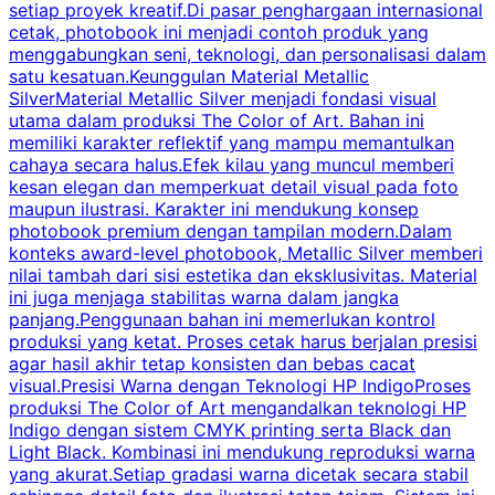
setiap proyek kreatif.Di pasar penghargaan internasional
s
cetak, photobook ini menjadi contoh produk yang
a
menggabungkan seni, teknologi, dan personalisasi dalam
k
satu kesatuan.Keunggulan Material Metallic
d
SilverMaterial Metallic Silver menjadi fondasi visual
utama dalam produksi The Color of Art. Bahan ini
memiliki karakter reflektif yang mampu memantulkan
m
cahaya secara halus.Efek kilau yang muncul memberi
u
kesan elegan dan memperkuat detail visual pada foto
maupun ilustrasi. Karakter ini mendukung konsep
k
photobook premium dengan tampilan modern.Dalam
y
konteks award-level photobook, Metallic Silver memberi
nilai tambah dari sisi estetika dan eksklusivitas. Material
ini juga menjaga stabilitas warna dalam jangka
panjang.Penggunaan bahan ini memerlukan kontrol
produksi yang ketat. Proses cetak harus berjalan presisi
k
agar hasil akhir tetap konsisten dan bebas cacat
visual.Presisi Warna dengan Teknologi HP IndigoProses
produksi The Color of Art mengandalkan teknologi HP
Indigo dengan sistem CMYK printing serta Black dan
Light Black. Kombinasi ini mendukung reproduksi warna
w
yang akurat.Setiap gradasi warna dicetak secara stabil
c