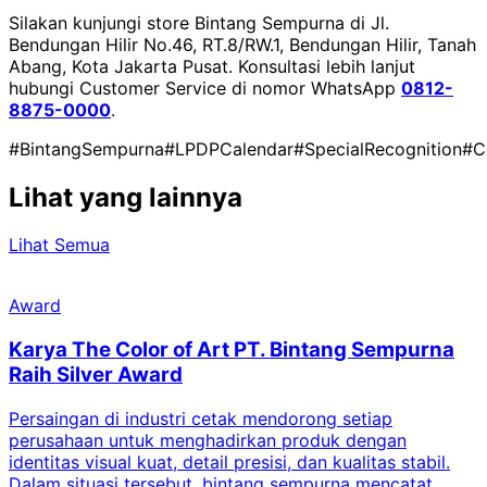
Silakan kunjungi store Bintang Sempurna di Jl.
Bendungan Hilir No.46, RT.8/RW.1, Bendungan Hilir, Tanah
Abang, Kota Jakarta Pusat. Konsultasi lebih lanjut
hubungi Customer Service di nomor WhatsApp
0812-
8875-0000
.
#BintangSempurna
#LPDPCalendar
#SpecialRecognition
#C
Lihat yang lainnya
Lihat Semua
Award
Karya The Color of Art PT. Bintang Sempurna
Raih Silver Award
Persaingan di industri cetak mendorong setiap
perusahaan untuk menghadirkan produk dengan
identitas visual kuat, detail presisi, dan kualitas stabil.
d
Dalam situasi tersebut, bintang sempurna mencatat
s