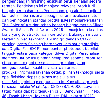
pengembangan finishing eksklusif terus berjalan secara
p
terarah. Pendekatan ini menjaga relevansi produk di
s
tengah perubahan tren.Perusahaan juga aktif mengikuti
a
kompetisi internasional sebagai sarana evaluasi mutu
p
dan peningkatan standar produksi.KesimpulanPerjalanan
b
The Color of Art dari tahap konsep hingga meraih Silver
Award di Asian Print Awards 2025 menunjukkan kualitas
m
kerja yang terstruktur dan konsisten. Dukungan material
Metallic Silver, teknologi HP Indigo dengan CMYK
d
printing, serta finishing hardcover, laminating starlight,
a
dan Digital Foil (DGF) membentuk photobook bernilai
s
tinggi.Prestasi pada kategori Silver Digital Personalise
memperkuat posisi bintang sempurna sebagai produsen
m
photobook digital personalisasi premium yang
mengedepankan kualitas visual dan presisi
produksi.Informasi layanan cetak, pilihan teknologi, serta
r
opsi finishing dapat diakses melalui situs
resmi&nbsp;bintangsempurna.co.id. Konsultasi proyek
tersedia melalui WhatsApp 0812-8875-0000. Layanan
tatap muka dapat ditemukan di Jl. Bendungan Hilir No.
46, Tanah Abang, Jakarta Pusat, DKI Jakarta 10210.
i
m
K