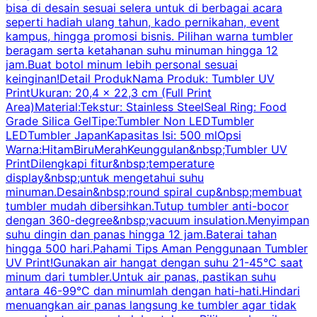
bisa di desain sesuai selera untuk di berbagai acara
seperti hadiah ulang tahun, kado pernikahan, event
k
kampus, hingga promosi bisnis. Pilihan warna tumbler
beragam serta ketahanan suhu minuman hingga 12
m
jam.Buat botol minum lebih personal sesuai
keinginan!Detail ProdukNama Produk: Tumbler UV
PrintUkuran: 20,4 x 22,3 cm (Full Print
Area)Material:Tekstur: Stainless SteelSeal Ring: Food
Grade Silica GelTipe:Tumbler Non LEDTumbler
LEDTumbler JapanKapasitas Isi: 500 mlOpsi
Warna:HitamBiruMerahKeunggulan&nbsp;Tumbler UV
PrintDilengkapi fitur&nbsp;temperature
display&nbsp;untuk mengetahui suhu
minuman.Desain&nbsp;round spiral cup&nbsp;membuat
P
tumbler mudah dibersihkan.Tutup tumbler anti-bocor
W
dengan 360-degree&nbsp;vacuum insulation.Menyimpan
suhu dingin dan panas hingga 12 jam.Baterai tahan
s
hingga 500 hari.Pahami Tips Aman Penggunaan Tumbler
UV Print!Gunakan air hangat dengan suhu 21-45°C saat
a
minum dari tumbler.Untuk air panas, pastikan suhu
antara 46-99°C dan minumlah dengan hati-hati.Hindari
P
menuangkan air panas langsung ke tumbler agar tidak