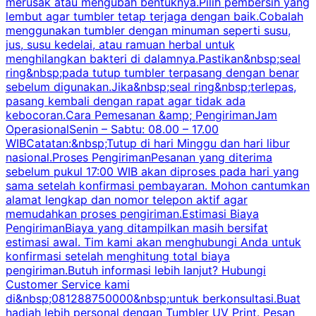
merusak atau mengubah bentuknya.Pilih pembersih yang
k
lembut agar tumbler tetap terjaga dengan baik.Cobalah
p
menggunakan tumbler dengan minuman seperti susu,
jus, susu kedelai, atau ramuan herbal untuk
menghilangkan bakteri di dalamnya.Pastikan&nbsp;seal
ring&nbsp;pada tutup tumbler terpasang dengan benar
sebelum digunakan.Jika&nbsp;seal ring&nbsp;terlepas,
pasang kembali dengan rapat agar tidak ada
kebocoran.Cara Pemesanan &amp; PengirimanJam
OperasionalSenin – Sabtu: 08.00 – 17.00
WIBCatatan:&nbsp;Tutup di hari Minggu dan hari libur
nasional.Proses PengirimanPesanan yang diterima
sebelum pukul 17:00 WIB akan diproses pada hari yang
sama setelah konfirmasi pembayaran. Mohon cantumkan
alamat lengkap dan nomor telepon aktif agar
memudahkan proses pengiriman.Estimasi Biaya
PengirimanBiaya yang ditampilkan masih bersifat
estimasi awal. Tim kami akan menghubungi Anda untuk
konfirmasi setelah menghitung total biaya
pengiriman.Butuh informasi lebih lanjut? Hubungi
Customer Service kami
di&nbsp;081288750000&nbsp;untuk berkonsultasi.Buat
hadiah lebih personal dengan Tumbler UV Print. Pesan