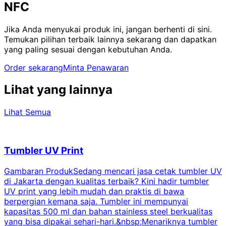
NFC
Jika Anda menyukai produk ini, jangan berhenti di sini.
Temukan pilihan terbaik lainnya sekarang dan dapatkan
yang paling sesuai dengan kebutuhan Anda.
Order sekarang
Minta Penawaran
Lihat yang lainnya
Lihat Semua
Tumbler UV Print
Gambaran ProdukSedang mencari jasa cetak tumbler UV
di Jakarta dengan kualitas terbaik? Kini hadir tumbler
UV print yang lebih mudah dan praktis di bawa
berpergian kemana saja. Tumbler ini mempunyai
p
kapasitas 500 ml dan bahan stainless steel berkualitas
yang bisa dipakai sehari-hari.&nbsp;Menariknya tumbler
l