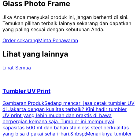
Glass Photo Frame
Jika Anda menyukai produk ini, jangan berhenti di sini.
Temukan pilihan terbaik lainnya sekarang dan dapatkan
yang paling sesuai dengan kebutuhan Anda.
Order sekarang
Minta Penawaran
Lihat yang lainnya
Lihat Semua
Tumbler UV Print
Gambaran ProdukSedang mencari jasa cetak tumbler UV
di Jakarta dengan kualitas terbaik? Kini hadir tumbler
UV print yang lebih mudah dan praktis di bawa
berpergian kemana saja. Tumbler ini mempunyai
p
kapasitas 500 ml dan bahan stainless steel berkualitas
yang bisa dipakai sehari-hari.&nbsp;Menariknya tumbler
l