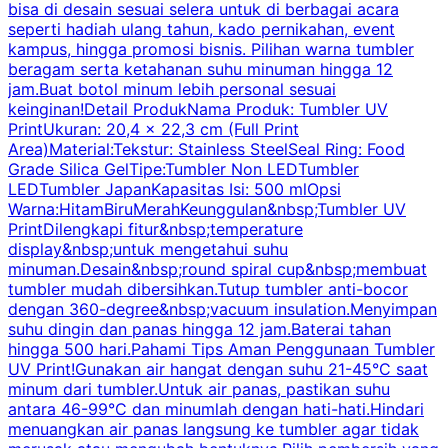
bisa di desain sesuai selera untuk di berbagai acara
seperti hadiah ulang tahun, kado pernikahan, event
k
kampus, hingga promosi bisnis. Pilihan warna tumbler
beragam serta ketahanan suhu minuman hingga 12
m
jam.Buat botol minum lebih personal sesuai
keinginan!Detail ProdukNama Produk: Tumbler UV
PrintUkuran: 20,4 x 22,3 cm (Full Print
Area)Material:Tekstur: Stainless SteelSeal Ring: Food
Grade Silica GelTipe:Tumbler Non LEDTumbler
LEDTumbler JapanKapasitas Isi: 500 mlOpsi
Warna:HitamBiruMerahKeunggulan&nbsp;Tumbler UV
PrintDilengkapi fitur&nbsp;temperature
display&nbsp;untuk mengetahui suhu
minuman.Desain&nbsp;round spiral cup&nbsp;membuat
P
tumbler mudah dibersihkan.Tutup tumbler anti-bocor
W
dengan 360-degree&nbsp;vacuum insulation.Menyimpan
suhu dingin dan panas hingga 12 jam.Baterai tahan
s
hingga 500 hari.Pahami Tips Aman Penggunaan Tumbler
UV Print!Gunakan air hangat dengan suhu 21-45°C saat
a
minum dari tumbler.Untuk air panas, pastikan suhu
antara 46-99°C dan minumlah dengan hati-hati.Hindari
P
menuangkan air panas langsung ke tumbler agar tidak