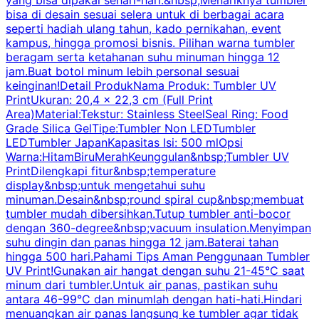
bisa di desain sesuai selera untuk di berbagai acara
seperti hadiah ulang tahun, kado pernikahan, event
k
kampus, hingga promosi bisnis. Pilihan warna tumbler
beragam serta ketahanan suhu minuman hingga 12
m
jam.Buat botol minum lebih personal sesuai
keinginan!Detail ProdukNama Produk: Tumbler UV
PrintUkuran: 20,4 x 22,3 cm (Full Print
Area)Material:Tekstur: Stainless SteelSeal Ring: Food
Grade Silica GelTipe:Tumbler Non LEDTumbler
LEDTumbler JapanKapasitas Isi: 500 mlOpsi
Warna:HitamBiruMerahKeunggulan&nbsp;Tumbler UV
PrintDilengkapi fitur&nbsp;temperature
display&nbsp;untuk mengetahui suhu
minuman.Desain&nbsp;round spiral cup&nbsp;membuat
P
tumbler mudah dibersihkan.Tutup tumbler anti-bocor
W
dengan 360-degree&nbsp;vacuum insulation.Menyimpan
suhu dingin dan panas hingga 12 jam.Baterai tahan
s
hingga 500 hari.Pahami Tips Aman Penggunaan Tumbler
UV Print!Gunakan air hangat dengan suhu 21-45°C saat
a
minum dari tumbler.Untuk air panas, pastikan suhu
antara 46-99°C dan minumlah dengan hati-hati.Hindari
P
menuangkan air panas langsung ke tumbler agar tidak