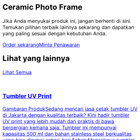
Ceramic Photo Frame
Jika Anda menyukai produk ini, jangan berhenti di sini.
Temukan pilihan terbaik lainnya sekarang dan dapatkan
yang paling sesuai dengan kebutuhan Anda.
Order sekarang
Minta Penawaran
Lihat yang lainnya
Lihat Semua
Tumbler UV Print
Gambaran ProdukSedang mencari jasa cetak tumbler UV
di Jakarta dengan kualitas terbaik? Kini hadir tumbler
UV print yang lebih mudah dan praktis di bawa
berpergian kemana saja. Tumbler ini mempunyai
p
kapasitas 500 ml dan bahan stainless steel berkualitas
yang bisa dipakai sehari-hari.&nbsp;Menariknya tumbler
l