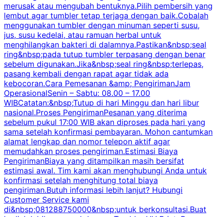
merusak atau mengubah bentuknya.Pilih pembersih yang
k
lembut agar tumbler tetap terjaga dengan baik.Cobalah
p
menggunakan tumbler dengan minuman seperti susu,
jus, susu kedelai, atau ramuan herbal untuk
menghilangkan bakteri di dalamnya.Pastikan&nbsp;seal
ring&nbsp;pada tutup tumbler terpasang dengan benar
sebelum digunakan.Jika&nbsp;seal ring&nbsp;terlepas,
pasang kembali dengan rapat agar tidak ada
kebocoran.Cara Pemesanan &amp; PengirimanJam
OperasionalSenin – Sabtu: 08.00 – 17.00
WIBCatatan:&nbsp;Tutup di hari Minggu dan hari libur
nasional.Proses PengirimanPesanan yang diterima
sebelum pukul 17:00 WIB akan diproses pada hari yang
sama setelah konfirmasi pembayaran. Mohon cantumkan
alamat lengkap dan nomor telepon aktif agar
memudahkan proses pengiriman.Estimasi Biaya
PengirimanBiaya yang ditampilkan masih bersifat
estimasi awal. Tim kami akan menghubungi Anda untuk
konfirmasi setelah menghitung total biaya
pengiriman.Butuh informasi lebih lanjut? Hubungi
Customer Service kami
di&nbsp;081288750000&nbsp;untuk berkonsultasi.Buat