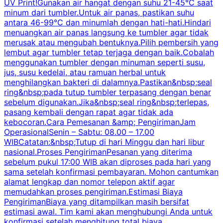
UV Print!Gunakan air hangat dengan suhu 21-45°C saat
a
minum dari tumbler.Untuk air panas, pastikan suhu
antara 46-99°C dan minumlah dengan hati-hati.Hindari
P
menuangkan air panas langsung ke tumbler agar tidak
merusak atau mengubah bentuknya.Pilih pembersih yang
k
lembut agar tumbler tetap terjaga dengan baik.Cobalah
p
menggunakan tumbler dengan minuman seperti susu,
jus, susu kedelai, atau ramuan herbal untuk
menghilangkan bakteri di dalamnya.Pastikan&nbsp;seal
ring&nbsp;pada tutup tumbler terpasang dengan benar
sebelum digunakan.Jika&nbsp;seal ring&nbsp;terlepas,
pasang kembali dengan rapat agar tidak ada
kebocoran.Cara Pemesanan &amp; PengirimanJam
OperasionalSenin – Sabtu: 08.00 – 17.00
WIBCatatan:&nbsp;Tutup di hari Minggu dan hari libur
nasional.Proses PengirimanPesanan yang diterima
sebelum pukul 17:00 WIB akan diproses pada hari yang
sama setelah konfirmasi pembayaran. Mohon cantumkan
alamat lengkap dan nomor telepon aktif agar
memudahkan proses pengiriman.Estimasi Biaya
PengirimanBiaya yang ditampilkan masih bersifat
estimasi awal. Tim kami akan menghubungi Anda untuk
konfirmasi setelah menghitung total biaya