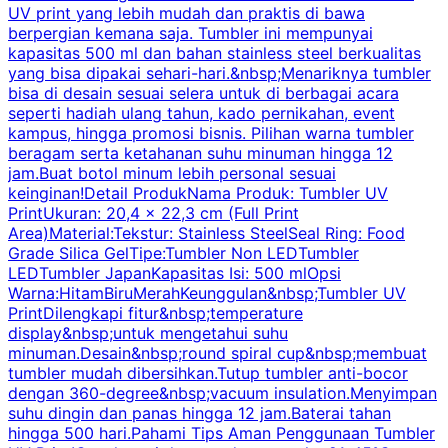
UV print yang lebih mudah dan praktis di bawa
berpergian kemana saja. Tumbler ini mempunyai
p
kapasitas 500 ml dan bahan stainless steel berkualitas
yang bisa dipakai sehari-hari.&nbsp;Menariknya tumbler
l
bisa di desain sesuai selera untuk di berbagai acara
seperti hadiah ulang tahun, kado pernikahan, event
k
kampus, hingga promosi bisnis. Pilihan warna tumbler
beragam serta ketahanan suhu minuman hingga 12
m
jam.Buat botol minum lebih personal sesuai
keinginan!Detail ProdukNama Produk: Tumbler UV
PrintUkuran: 20,4 x 22,3 cm (Full Print
Area)Material:Tekstur: Stainless SteelSeal Ring: Food
Grade Silica GelTipe:Tumbler Non LEDTumbler
LEDTumbler JapanKapasitas Isi: 500 mlOpsi
Warna:HitamBiruMerahKeunggulan&nbsp;Tumbler UV
PrintDilengkapi fitur&nbsp;temperature
display&nbsp;untuk mengetahui suhu
minuman.Desain&nbsp;round spiral cup&nbsp;membuat
P
tumbler mudah dibersihkan.Tutup tumbler anti-bocor
W
dengan 360-degree&nbsp;vacuum insulation.Menyimpan
suhu dingin dan panas hingga 12 jam.Baterai tahan
s
hingga 500 hari.Pahami Tips Aman Penggunaan Tumbler