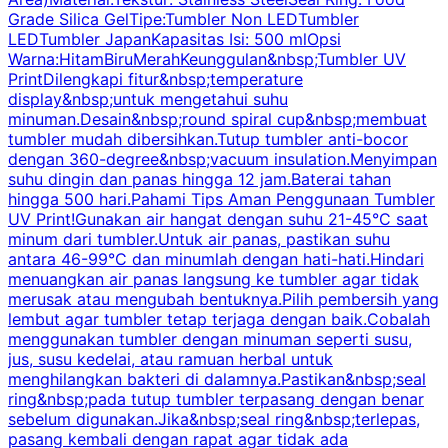
Grade Silica GelTipe:Tumbler Non LEDTumbler
LEDTumbler JapanKapasitas Isi: 500 mlOpsi
Warna:HitamBiruMerahKeunggulan&nbsp;Tumbler UV
PrintDilengkapi fitur&nbsp;temperature
display&nbsp;untuk mengetahui suhu
minuman.Desain&nbsp;round spiral cup&nbsp;membuat
P
tumbler mudah dibersihkan.Tutup tumbler anti-bocor
W
dengan 360-degree&nbsp;vacuum insulation.Menyimpan
suhu dingin dan panas hingga 12 jam.Baterai tahan
s
hingga 500 hari.Pahami Tips Aman Penggunaan Tumbler
UV Print!Gunakan air hangat dengan suhu 21-45°C saat
a
minum dari tumbler.Untuk air panas, pastikan suhu
antara 46-99°C dan minumlah dengan hati-hati.Hindari
P
menuangkan air panas langsung ke tumbler agar tidak
merusak atau mengubah bentuknya.Pilih pembersih yang
k
lembut agar tumbler tetap terjaga dengan baik.Cobalah
p
menggunakan tumbler dengan minuman seperti susu,
jus, susu kedelai, atau ramuan herbal untuk
menghilangkan bakteri di dalamnya.Pastikan&nbsp;seal
ring&nbsp;pada tutup tumbler terpasang dengan benar
sebelum digunakan.Jika&nbsp;seal ring&nbsp;terlepas,
pasang kembali dengan rapat agar tidak ada