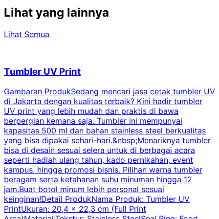
Lihat yang lainnya
Lihat Semua
Tumbler UV Print
Gambaran ProdukSedang mencari jasa cetak tumbler UV
di Jakarta dengan kualitas terbaik? Kini hadir tumbler
UV print yang lebih mudah dan praktis di bawa
berpergian kemana saja. Tumbler ini mempunyai
p
kapasitas 500 ml dan bahan stainless steel berkualitas
yang bisa dipakai sehari-hari.&nbsp;Menariknya tumbler
l
bisa di desain sesuai selera untuk di berbagai acara
seperti hadiah ulang tahun, kado pernikahan, event
k
kampus, hingga promosi bisnis. Pilihan warna tumbler
beragam serta ketahanan suhu minuman hingga 12
m
jam.Buat botol minum lebih personal sesuai
keinginan!Detail ProdukNama Produk: Tumbler UV
PrintUkuran: 20,4 x 22,3 cm (Full Print
Area)Material:Tekstur: Stainless SteelSeal Ring: Food