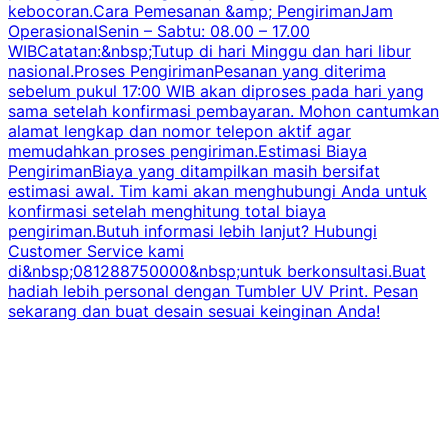
kebocoran.Cara Pemesanan &amp; PengirimanJam
OperasionalSenin – Sabtu: 08.00 – 17.00
WIBCatatan:&nbsp;Tutup di hari Minggu dan hari libur
nasional.Proses PengirimanPesanan yang diterima
sebelum pukul 17:00 WIB akan diproses pada hari yang
sama setelah konfirmasi pembayaran. Mohon cantumkan
alamat lengkap dan nomor telepon aktif agar
memudahkan proses pengiriman.Estimasi Biaya
PengirimanBiaya yang ditampilkan masih bersifat
estimasi awal. Tim kami akan menghubungi Anda untuk
konfirmasi setelah menghitung total biaya
pengiriman.Butuh informasi lebih lanjut? Hubungi
Customer Service kami
di&nbsp;081288750000&nbsp;untuk berkonsultasi.Buat
hadiah lebih personal dengan Tumbler UV Print. Pesan
sekarang dan buat desain sesuai keinginan Anda!