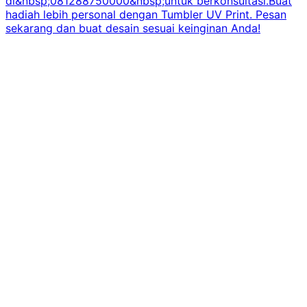
di&nbsp;081288750000&nbsp;untuk berkonsultasi.Buat
hadiah lebih personal dengan Tumbler UV Print. Pesan
sekarang dan buat desain sesuai keinginan Anda!