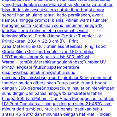
yang bisa dipakai sehari-hari.&nbsp;Menariknya tumbler
l
bisa di desain sesuai selera untuk di berbagai acara
seperti hadiah ulang tahun, kado pernikahan, event
k
kampus, hingga promosi bisnis. Pilihan warna tumbler
beragam serta ketahanan suhu minuman hingga 12
m
jam.Buat botol minum lebih personal sesuai
keinginan!Detail ProdukNama Produk: Tumbler UV
PrintUkuran: 20,4 x 22,3 cm (Full Print
Area)Material:Tekstur: Stainless SteelSeal Ring: Food
Grade Silica GelTipe:Tumbler Non LEDTumbler
LEDTumbler JapanKapasitas Isi: 500 mlOpsi
Warna:HitamBiruMerahKeunggulan&nbsp;Tumbler UV
PrintDilengkapi fitur&nbsp;temperature
display&nbsp;untuk mengetahui suhu
minuman.Desain&nbsp;round spiral cup&nbsp;membuat
P
tumbler mudah dibersihkan.Tutup tumbler anti-bocor
W
dengan 360-degree&nbsp;vacuum insulation.Menyimpan
suhu dingin dan panas hingga 12 jam.Baterai tahan
s
hingga 500 hari.Pahami Tips Aman Penggunaan Tumbler
UV Print!Gunakan air hangat dengan suhu 21-45°C saat
a
minum dari tumbler.Untuk air panas, pastikan suhu
antara 46-99°C dan minumlah dengan hati-hati.Hindari
P