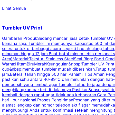
Lihat Semua
Tumbler UV Print
Gambaran ProdukSedang mencari jasa cetak tumbler UV di 
kemana saja. Tumbler ini mempunyai kapasitas 500 ml dan 
selera untuk di berbagai acara seperti hadiah ulang tahu
minuman hingga 12 jam.Buat botol minum lebih personal s
Area)Material:Tekstur: Stainless SteelSeal Ring: Food Gr
Warna:HitamBiruMerahKeunggulan&nbsp;Tumbler UV PrintD
cup&nbsp;membuat tumbler mudah dibersihkan.Tutup tumb
jam.Baterai tahan hingga 500 hari.Pahami Tips Aman Pen
pastikan suhu antara 46-99°C dan minumlah dengan hati-
pembersih yang lembut agar tumbler tetap terjaga dengan
menghilangkan bakteri di dalamnya.Pastikan&nbsp;seal r
kembali dengan rapat agar tidak ada kebocoran.Cara Pem
hari libur nasional.Proses PengirimanPesanan yang dite
alamat lengkap dan nomor telepon aktif agar memudahkan 
menghubungi Anda untuk konfirmasi setelah menghitung to