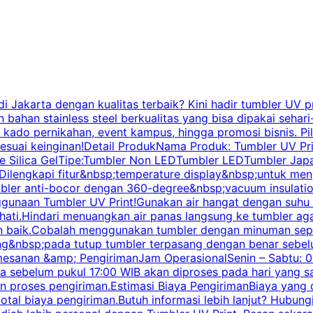
Jakarta dengan kualitas terbaik? Kini hadir tumbler UV pr
bahan stainless steel berkualitas yang bisa dipakai sehari
n, kado pernikahan, event kampus, hingga promosi bisnis. 
esuai keinginan!Detail ProdukNama Produk: Tumbler UV Prin
ade Silica GelTipe:Tumbler Non LEDTumbler LEDTumbler Japa
ilengkapi fitur&nbsp;temperature display&nbsp;untuk men
ler anti-bocor dengan 360-degree&nbsp;vacuum insulatio
ggunaan Tumbler UV Print!Gunakan air hangat dengan suhu 
hati.Hindari menuangkan air panas langsung ke tumbler ag
 baik.Cobalah menggunakan tumbler dengan minuman seperti
ing&nbsp;pada tutup tumbler terpasang dengan benar sebel
esanan &amp; PengirimanJam OperasionalSenin – Sabtu: 08
rima sebelum pukul 17:00 WIB akan diproses pada hari yan
proses pengiriman.Estimasi Biaya PengirimanBiaya yang di
tal biaya pengiriman.Butuh informasi lebih lanjut? Hubun