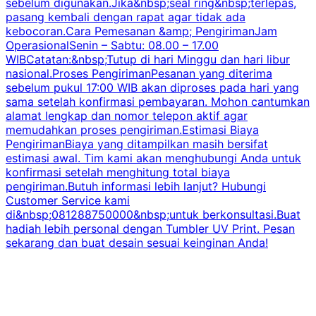
sebelum digunakan.Jika&nbsp;seal ring&nbsp;terlepas,
pasang kembali dengan rapat agar tidak ada
kebocoran.Cara Pemesanan &amp; PengirimanJam
OperasionalSenin – Sabtu: 08.00 – 17.00
WIBCatatan:&nbsp;Tutup di hari Minggu dan hari libur
nasional.Proses PengirimanPesanan yang diterima
sebelum pukul 17:00 WIB akan diproses pada hari yang
sama setelah konfirmasi pembayaran. Mohon cantumkan
alamat lengkap dan nomor telepon aktif agar
memudahkan proses pengiriman.Estimasi Biaya
PengirimanBiaya yang ditampilkan masih bersifat
estimasi awal. Tim kami akan menghubungi Anda untuk
konfirmasi setelah menghitung total biaya
pengiriman.Butuh informasi lebih lanjut? Hubungi
Customer Service kami
di&nbsp;081288750000&nbsp;untuk berkonsultasi.Buat
hadiah lebih personal dengan Tumbler UV Print. Pesan
sekarang dan buat desain sesuai keinginan Anda!