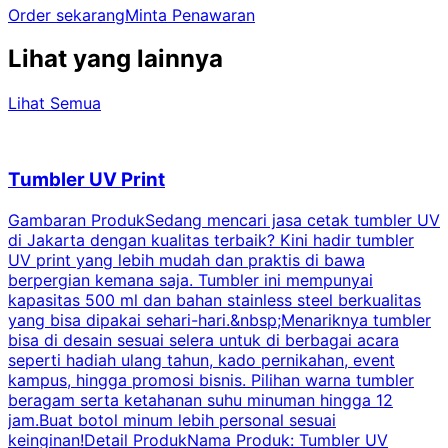
Order sekarang
Minta Penawaran
Lihat yang lainnya
Lihat Semua
Tumbler UV Print
Gambaran ProdukSedang mencari jasa cetak tumbler UV
di Jakarta dengan kualitas terbaik? Kini hadir tumbler
UV print yang lebih mudah dan praktis di bawa
berpergian kemana saja. Tumbler ini mempunyai
p
kapasitas 500 ml dan bahan stainless steel berkualitas
yang bisa dipakai sehari-hari.&nbsp;Menariknya tumbler
l
bisa di desain sesuai selera untuk di berbagai acara
seperti hadiah ulang tahun, kado pernikahan, event
k
kampus, hingga promosi bisnis. Pilihan warna tumbler
beragam serta ketahanan suhu minuman hingga 12
m
jam.Buat botol minum lebih personal sesuai
keinginan!Detail ProdukNama Produk: Tumbler UV