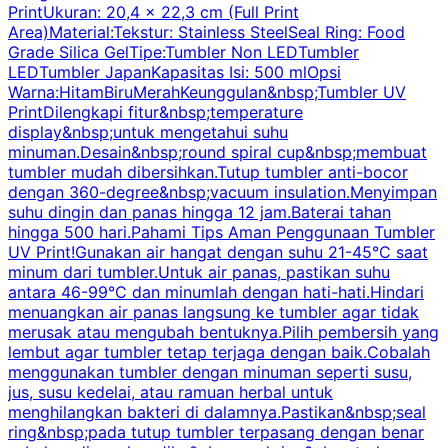
PrintUkuran: 20,4 x 22,3 cm (Full Print
Area)Material:Tekstur: Stainless SteelSeal Ring: Food
Grade Silica GelTipe:Tumbler Non LEDTumbler
LEDTumbler JapanKapasitas Isi: 500 mlOpsi
Warna:HitamBiruMerahKeunggulan&nbsp;Tumbler UV
PrintDilengkapi fitur&nbsp;temperature
display&nbsp;untuk mengetahui suhu
minuman.Desain&nbsp;round spiral cup&nbsp;membuat
P
tumbler mudah dibersihkan.Tutup tumbler anti-bocor
W
dengan 360-degree&nbsp;vacuum insulation.Menyimpan
suhu dingin dan panas hingga 12 jam.Baterai tahan
s
hingga 500 hari.Pahami Tips Aman Penggunaan Tumbler
UV Print!Gunakan air hangat dengan suhu 21-45°C saat
a
minum dari tumbler.Untuk air panas, pastikan suhu
antara 46-99°C dan minumlah dengan hati-hati.Hindari
P
menuangkan air panas langsung ke tumbler agar tidak
merusak atau mengubah bentuknya.Pilih pembersih yang
k
lembut agar tumbler tetap terjaga dengan baik.Cobalah
p
menggunakan tumbler dengan minuman seperti susu,
jus, susu kedelai, atau ramuan herbal untuk
menghilangkan bakteri di dalamnya.Pastikan&nbsp;seal
ring&nbsp;pada tutup tumbler terpasang dengan benar