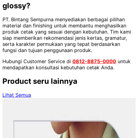
glossy?
PT. Bintang Sempurna menyediakan berbagai pilihan
material dan finishing untuk membantu menghasilkan
produk cetak yang sesuai dengan kebutuhan. Tim kami
siap memberikan rekomendasi jenis kertas, gramatur,
serta karakter permukaan yang tepat berdasarkan
fungsi dan tujuan penggunaan produk.
Hubungi Customer Service di
0812-8875-0000
untuk
mendapatkan konsultasi kebutuhan cetak Anda.
Product seru lainnya
Lihat Semua
Product
Scarf (Custom Print)
Gambaran ProdukButuh scarf motif unik yang bisa cetak
sendiri? Kini bisa dengan jasa printing scarf motif unik