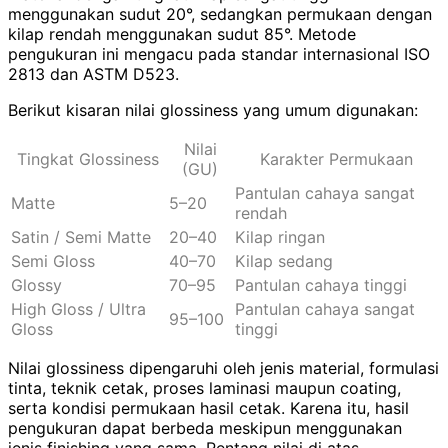
menggunakan sudut 20°, sedangkan permukaan dengan
kilap rendah menggunakan sudut 85°. Metode
pengukuran ini mengacu pada standar internasional ISO
2813 dan ASTM D523.
Berikut kisaran nilai glossiness yang umum digunakan:
Nilai
Tingkat Glossiness
Karakter Permukaan
(GU)
Pantulan cahaya sangat
Matte
5–20
rendah
Satin / Semi Matte
20–40
Kilap ringan
Semi Gloss
40–70
Kilap sedang
Glossy
70–95
Pantulan cahaya tinggi
High Gloss / Ultra
Pantulan cahaya sangat
95–100
Gloss
tinggi
Nilai glossiness dipengaruhi oleh jenis material, formulasi
tinta, teknik cetak, proses laminasi maupun coating,
serta kondisi permukaan hasil cetak. Karena itu, hasil
pengukuran dapat berbeda meskipun menggunakan
jenis finishing yang sama. Rentang nilai di atas