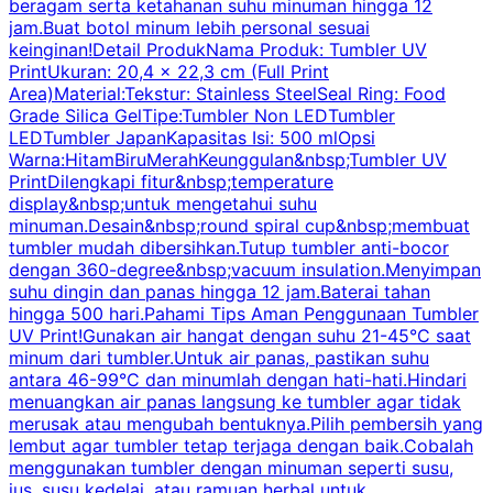
beragam serta ketahanan suhu minuman hingga 12
m
jam.Buat botol minum lebih personal sesuai
keinginan!Detail ProdukNama Produk: Tumbler UV
PrintUkuran: 20,4 x 22,3 cm (Full Print
Area)Material:Tekstur: Stainless SteelSeal Ring: Food
Grade Silica GelTipe:Tumbler Non LEDTumbler
LEDTumbler JapanKapasitas Isi: 500 mlOpsi
Warna:HitamBiruMerahKeunggulan&nbsp;Tumbler UV
PrintDilengkapi fitur&nbsp;temperature
display&nbsp;untuk mengetahui suhu
minuman.Desain&nbsp;round spiral cup&nbsp;membuat
P
tumbler mudah dibersihkan.Tutup tumbler anti-bocor
W
dengan 360-degree&nbsp;vacuum insulation.Menyimpan
suhu dingin dan panas hingga 12 jam.Baterai tahan
s
hingga 500 hari.Pahami Tips Aman Penggunaan Tumbler
UV Print!Gunakan air hangat dengan suhu 21-45°C saat
a
minum dari tumbler.Untuk air panas, pastikan suhu
antara 46-99°C dan minumlah dengan hati-hati.Hindari
P
menuangkan air panas langsung ke tumbler agar tidak
merusak atau mengubah bentuknya.Pilih pembersih yang
k
lembut agar tumbler tetap terjaga dengan baik.Cobalah
p
menggunakan tumbler dengan minuman seperti susu,
jus, susu kedelai, atau ramuan herbal untuk