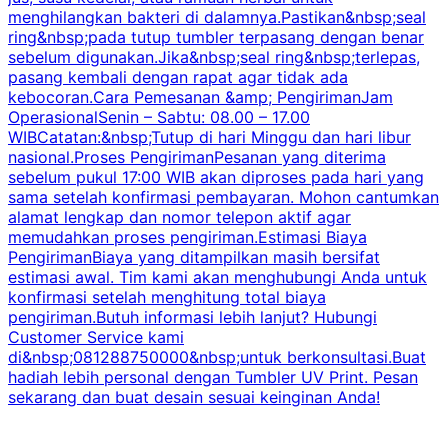
menghilangkan bakteri di dalamnya.Pastikan&nbsp;seal
ring&nbsp;pada tutup tumbler terpasang dengan benar
sebelum digunakan.Jika&nbsp;seal ring&nbsp;terlepas,
pasang kembali dengan rapat agar tidak ada
kebocoran.Cara Pemesanan &amp; PengirimanJam
OperasionalSenin – Sabtu: 08.00 – 17.00
WIBCatatan:&nbsp;Tutup di hari Minggu dan hari libur
nasional.Proses PengirimanPesanan yang diterima
sebelum pukul 17:00 WIB akan diproses pada hari yang
sama setelah konfirmasi pembayaran. Mohon cantumkan
alamat lengkap dan nomor telepon aktif agar
memudahkan proses pengiriman.Estimasi Biaya
PengirimanBiaya yang ditampilkan masih bersifat
estimasi awal. Tim kami akan menghubungi Anda untuk
konfirmasi setelah menghitung total biaya
pengiriman.Butuh informasi lebih lanjut? Hubungi
Customer Service kami
di&nbsp;081288750000&nbsp;untuk berkonsultasi.Buat
hadiah lebih personal dengan Tumbler UV Print. Pesan
sekarang dan buat desain sesuai keinginan Anda!