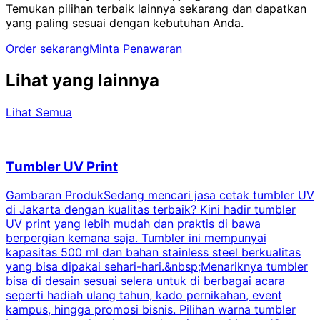
Temukan pilihan terbaik lainnya sekarang dan dapatkan
yang paling sesuai dengan kebutuhan Anda.
Order sekarang
Minta Penawaran
Lihat yang lainnya
Lihat Semua
Tumbler UV Print
Gambaran ProdukSedang mencari jasa cetak tumbler UV
di Jakarta dengan kualitas terbaik? Kini hadir tumbler
UV print yang lebih mudah dan praktis di bawa
berpergian kemana saja. Tumbler ini mempunyai
p
kapasitas 500 ml dan bahan stainless steel berkualitas
yang bisa dipakai sehari-hari.&nbsp;Menariknya tumbler
l
bisa di desain sesuai selera untuk di berbagai acara
seperti hadiah ulang tahun, kado pernikahan, event
k
kampus, hingga promosi bisnis. Pilihan warna tumbler