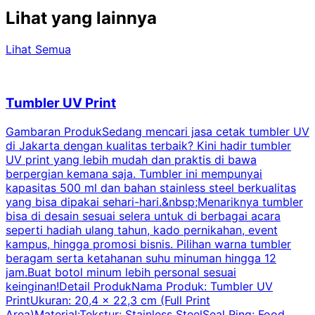
Lihat yang lainnya
Lihat Semua
Tumbler UV Print
Gambaran ProdukSedang mencari jasa cetak tumbler UV
di Jakarta dengan kualitas terbaik? Kini hadir tumbler
UV print yang lebih mudah dan praktis di bawa
berpergian kemana saja. Tumbler ini mempunyai
p
kapasitas 500 ml dan bahan stainless steel berkualitas
yang bisa dipakai sehari-hari.&nbsp;Menariknya tumbler
l
bisa di desain sesuai selera untuk di berbagai acara
seperti hadiah ulang tahun, kado pernikahan, event
k
kampus, hingga promosi bisnis. Pilihan warna tumbler
beragam serta ketahanan suhu minuman hingga 12
m
jam.Buat botol minum lebih personal sesuai
keinginan!Detail ProdukNama Produk: Tumbler UV
PrintUkuran: 20,4 x 22,3 cm (Full Print
Area)Material:Tekstur: Stainless SteelSeal Ring: Food