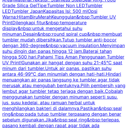
Grade Silica GelTipe:Tumbler Non LEDTumbler
LEDTumbler JapanKapasitas Isi: 500 mlOpsi
Warna:HitamBiruMerahKeunggulan&nbsp;Tumbler UV
PrintDilengkapi fitur&nbsp;temperature
display&nbsp;untuk mengetahui suhu
minuman.Desain&nbsp;round spiral cup&nbsp;membuat
P
tumbler mudah dibersihkan.Tutup tumbler anti-bocor
W
dengan 360-degree&nbsp;vacuum insulation.Menyimpan
suhu dingin dan panas hingga 12 jam.Baterai tahan
s
hingga 500 hari.Pahami Tips Aman Penggunaan Tumbler
UV Print!Gunakan air hangat dengan suhu 21-45°C saat
a
minum dari tumbler.Untuk air panas, pastikan suhu
antara 46-99°C dan minumlah dengan hati-hati.Hindari
P
menuangkan air panas langsung ke tumbler agar tidak
merusak atau mengubah bentuknya.Pilih pembersih yang
k
lembut agar tumbler tetap terjaga dengan baik.Cobalah
p
menggunakan tumbler dengan minuman seperti susu,
jus, susu kedelai, atau ramuan herbal untuk
menghilangkan bakteri di dalamnya.Pastikan&nbsp;seal
ring&nbsp;pada tutup tumbler terpasang dengan benar
sebelum digunakan.Jika&nbsp;seal ring&nbsp;terlepas,
pasang kembali dengan rapat agar tidak ada