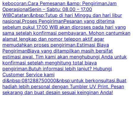
kebocoran.Cara Pemesanan &amp; PengirimanJam
OperasionalSenin – Sabtu: 08.00 – 17.00
WIBCatatan:&nbsp;Tutup di hari Minggu dan hari libur
nasional.Proses PengirimanPesanan yang diterima
sebelum pukul 17:00 WIB akan diproses pada hari yang
sama setelah konfirmasi pembayaran. Mohon cantumkan
alamat lengkap dan nomor telepon aktif agar
memudahkan proses pengiriman.Estimasi Biaya
PengirimanBiaya yang ditampilkan masih bersifat
estimasi awal. Tim kami akan menghubungi Anda untuk
konfirmasi setelah menghitung total biaya
pengiriman.Butuh informasi lebih lanjut? Hubungi
Customer Service kami
di&nbsp;081288750000&nbsp;untuk berkonsultasi.Buat
hadiah lebih personal dengan Tumbler UV Print. Pesan
sekarang dan buat desain sesuai keinginan Anda!