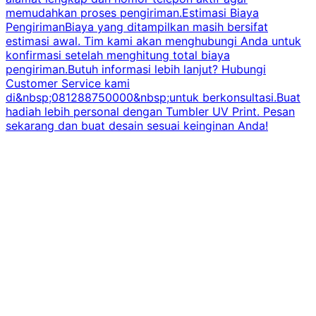
memudahkan proses pengiriman.Estimasi Biaya
PengirimanBiaya yang ditampilkan masih bersifat
estimasi awal. Tim kami akan menghubungi Anda untuk
konfirmasi setelah menghitung total biaya
pengiriman.Butuh informasi lebih lanjut? Hubungi
Customer Service kami
di&nbsp;081288750000&nbsp;untuk berkonsultasi.Buat
hadiah lebih personal dengan Tumbler UV Print. Pesan
sekarang dan buat desain sesuai keinginan Anda!