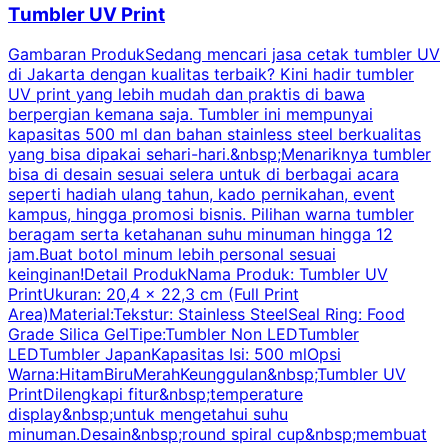
Tumbler UV Print
Gambaran ProdukSedang mencari jasa cetak tumbler UV
di Jakarta dengan kualitas terbaik? Kini hadir tumbler
UV print yang lebih mudah dan praktis di bawa
berpergian kemana saja. Tumbler ini mempunyai
p
kapasitas 500 ml dan bahan stainless steel berkualitas
yang bisa dipakai sehari-hari.&nbsp;Menariknya tumbler
l
bisa di desain sesuai selera untuk di berbagai acara
seperti hadiah ulang tahun, kado pernikahan, event
k
kampus, hingga promosi bisnis. Pilihan warna tumbler
beragam serta ketahanan suhu minuman hingga 12
m
jam.Buat botol minum lebih personal sesuai
keinginan!Detail ProdukNama Produk: Tumbler UV
PrintUkuran: 20,4 x 22,3 cm (Full Print
Area)Material:Tekstur: Stainless SteelSeal Ring: Food
Grade Silica GelTipe:Tumbler Non LEDTumbler
LEDTumbler JapanKapasitas Isi: 500 mlOpsi
Warna:HitamBiruMerahKeunggulan&nbsp;Tumbler UV
PrintDilengkapi fitur&nbsp;temperature
display&nbsp;untuk mengetahui suhu
minuman.Desain&nbsp;round spiral cup&nbsp;membuat
P