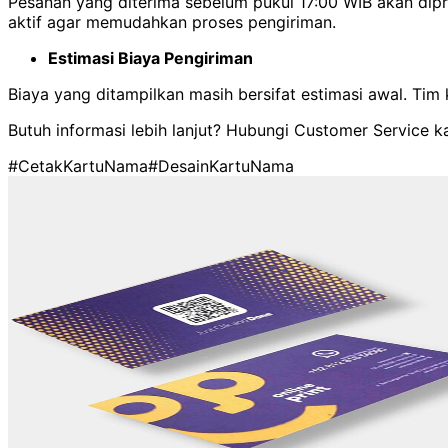
Pesanan yang diterima sebelum pukul 17:00 WIB akan di
aktif agar memudahkan proses pengiriman.
Estimasi Biaya Pengiriman
Biaya yang ditampilkan masih bersifat estimasi awal. Ti
Butuh informasi lebih lanjut? Hubungi Customer Service k
#CetakKartuNama
#DesainKartuNama