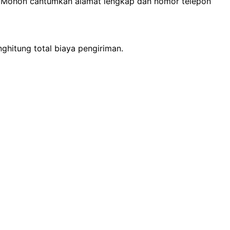
n. Mohon cantumkan alamat lengkap dan nomor telepon
ghitung total biaya pengiriman.