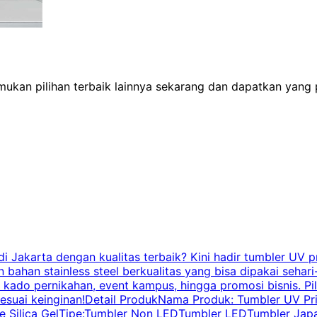
Temukan pilihan terbaik lainnya sekarang dan dapatkan yang
Jakarta dengan kualitas terbaik? Kini hadir tumbler UV pr
bahan stainless steel berkualitas yang bisa dipakai sehari
n, kado pernikahan, event kampus, hingga promosi bisnis. 
esuai keinginan!Detail ProdukNama Produk: Tumbler UV Prin
ade Silica GelTipe:Tumbler Non LEDTumbler LEDTumbler Japa