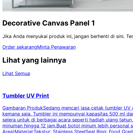
Decorative Canvas Panel 1
Jika Anda menyukai produk ini, jangan berhenti di sini. 
Order sekarang
Minta Penawaran
Lihat yang lainnya
Lihat Semua
Tumbler UV Print
Gambaran ProdukSedang mencari jasa cetak tumbler UV di 
kemana saja. Tumbler ini mempunyai kapasitas 500 ml dan 
selera untuk di berbagai acara seperti hadiah ulang tahu
minuman hingga 12 jam.Buat botol minum lebih personal s
Area)Material:Tekstur: Stainless SteelSeal Ring: Food Gr