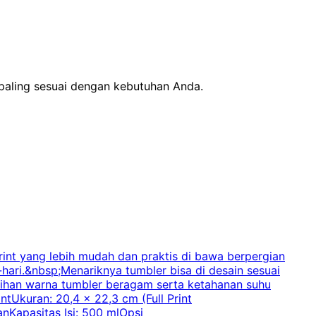
 paling sesuai dengan kebutuhan Anda.
int yang lebih mudah dan praktis di bawa berpergian
-hari.&nbsp;Menariknya tumbler bisa di desain sesuai
p
Pilihan warna tumbler beragam serta ketahanan suhu
tUkuran: 20,4 x 22,3 cm (Full Print
nKapasitas Isi: 500 mlOpsi