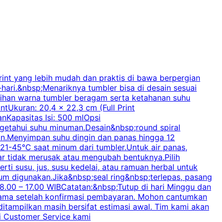
int yang lebih mudah dan praktis di bawa berpergian
-hari.&nbsp;Menariknya tumbler bisa di desain sesuai
p
Pilihan warna tumbler beragam serta ketahanan suhu
tUkuran: 20,4 x 22,3 cm (Full Print
nKapasitas Isi: 500 mlOpsi
getahui suhu minuman.Desain&nbsp;round spiral
n.Menyimpan suhu dingin dan panas hingga 12
O
21-45°C saat minum dari tumbler.Untuk air panas,
ar tidak merusak atau mengubah bentuknya.Pilih
B
 susu, jus, susu kedelai, atau ramuan herbal untuk
um digunakan.Jika&nbsp;seal ring&nbsp;terlepas, pasang
.00 – 17.00 WIBCatatan:&nbsp;Tutup di hari Minggu dan
g sama setelah konfirmasi pembayaran. Mohon cantumkan
tampilkan masih bersifat estimasi awal. Tim kami akan
gi Customer Service kami