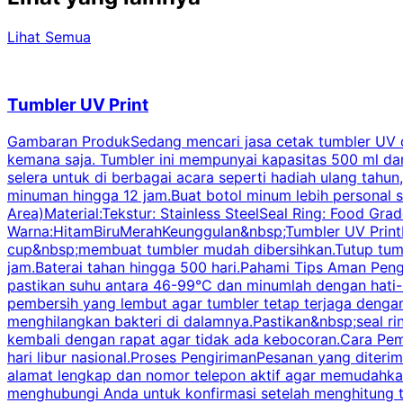
Lihat Semua
Tumbler UV Print
Gambaran ProdukSedang mencari jasa cetak tumbler UV di 
kemana saja. Tumbler ini mempunyai kapasitas 500 ml dan 
selera untuk di berbagai acara seperti hadiah ulang tahu
minuman hingga 12 jam.Buat botol minum lebih personal s
Area)Material:Tekstur: Stainless SteelSeal Ring: Food Gr
Warna:HitamBiruMerahKeunggulan&nbsp;Tumbler UV PrintD
cup&nbsp;membuat tumbler mudah dibersihkan.Tutup tumb
jam.Baterai tahan hingga 500 hari.Pahami Tips Aman Pen
pastikan suhu antara 46-99°C dan minumlah dengan hati-
pembersih yang lembut agar tumbler tetap terjaga dengan
menghilangkan bakteri di dalamnya.Pastikan&nbsp;seal r
kembali dengan rapat agar tidak ada kebocoran.Cara Pem
hari libur nasional.Proses PengirimanPesanan yang dite
alamat lengkap dan nomor telepon aktif agar memudahkan 
menghubungi Anda untuk konfirmasi setelah menghitung to