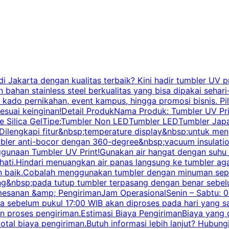
Jakarta dengan kualitas terbaik? Kini hadir tumbler UV pr
bahan stainless steel berkualitas yang bisa dipakai sehari
n, kado pernikahan, event kampus, hingga promosi bisnis. 
esuai keinginan!Detail ProdukNama Produk: Tumbler UV Prin
ade Silica GelTipe:Tumbler Non LEDTumbler LEDTumbler Japa
ilengkapi fitur&nbsp;temperature display&nbsp;untuk men
ler anti-bocor dengan 360-degree&nbsp;vacuum insulatio
ggunaan Tumbler UV Print!Gunakan air hangat dengan suhu 
hati.Hindari menuangkan air panas langsung ke tumbler ag
 baik.Cobalah menggunakan tumbler dengan minuman seperti
ing&nbsp;pada tutup tumbler terpasang dengan benar sebel
esanan &amp; PengirimanJam OperasionalSenin – Sabtu: 08
rima sebelum pukul 17:00 WIB akan diproses pada hari yan
proses pengiriman.Estimasi Biaya PengirimanBiaya yang di
tal biaya pengiriman.Butuh informasi lebih lanjut? Hubun