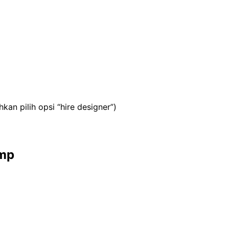
an pilih opsi “hire designer”)
amp