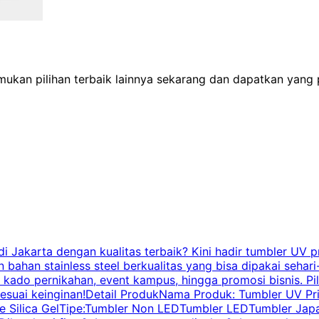
Temukan pilihan terbaik lainnya sekarang dan dapatkan yang
Jakarta dengan kualitas terbaik? Kini hadir tumbler UV pr
bahan stainless steel berkualitas yang bisa dipakai sehari
n, kado pernikahan, event kampus, hingga promosi bisnis. 
esuai keinginan!Detail ProdukNama Produk: Tumbler UV Prin
ade Silica GelTipe:Tumbler Non LEDTumbler LEDTumbler Japa