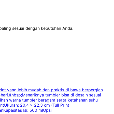
 paling sesuai dengan kebutuhan Anda.
int yang lebih mudah dan praktis di bawa berpergian
-hari.&nbsp;Menariknya tumbler bisa di desain sesuai
p
Pilihan warna tumbler beragam serta ketahanan suhu
tUkuran: 20,4 x 22,3 cm (Full Print
nKapasitas Isi: 500 mlOpsi