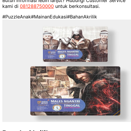
Butuh informasi lebih lanjut? Hubungi Customer Service
kami di
081288750000
untuk berkonsultasi.
#PuzzleAnak
#MainanEdukasi
#BahanAkrilik