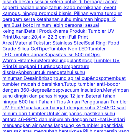
bisa di desain sesuai selera untuk di berbagai acara
seperti hadiah ulang tahun, kado pernikahan, event
k
kampus, hingga promosi bisnis. Pilihan warna tumbler
beragam serta ketahanan suhu minuman hingga 12
m
jam.Buat botol minum lebih personal sesuai
keinginan!Detail ProdukNama Produk: Tumbler UV
PrintUkuran: 20,4 x 22,3 cm (Full Print
Area)Material:Tekstur: Stainless SteelSeal Ring: Food
Grade Silica GelTipe:Tumbler Non LEDTumbler
LEDTumbler JapanKapasitas Isi: 500 mlOpsi
Warna:HitamBiruMerahKeunggulan&nbsp;Tumbler UV
PrintDilengkapi fitur&nbsp;temperature
display&nbsp;untuk mengetahui suhu
minuman.Desain&nbsp;round spiral cup&nbsp;membuat
P
tumbler mudah dibersihkan.Tutup tumbler anti-bocor
W
dengan 360-degree&nbsp;vacuum insulation.Menyimpan
suhu dingin dan panas hingga 12 jam.Baterai tahan
s
hingga 500 hari.Pahami Tips Aman Penggunaan Tumbler
UV Print!Gunakan air hangat dengan suhu 21-45°C saat
a
minum dari tumbler.Untuk air panas, pastikan suhu
antara 46-99°C dan minumlah dengan hati-hati.Hindari
P
menuangkan air panas langsung ke tumbler agar tidak
merusak atau mengubah bentuknya.Pilih pembersih yang
k