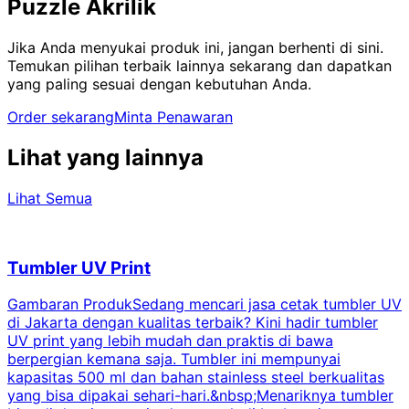
Puzzle Akrilik
Jika Anda menyukai produk ini, jangan berhenti di sini.
Temukan pilihan terbaik lainnya sekarang dan dapatkan
yang paling sesuai dengan kebutuhan Anda.
Order sekarang
Minta Penawaran
Lihat yang lainnya
Lihat Semua
Tumbler UV Print
Gambaran ProdukSedang mencari jasa cetak tumbler UV
di Jakarta dengan kualitas terbaik? Kini hadir tumbler
UV print yang lebih mudah dan praktis di bawa
berpergian kemana saja. Tumbler ini mempunyai
p
kapasitas 500 ml dan bahan stainless steel berkualitas
yang bisa dipakai sehari-hari.&nbsp;Menariknya tumbler
l