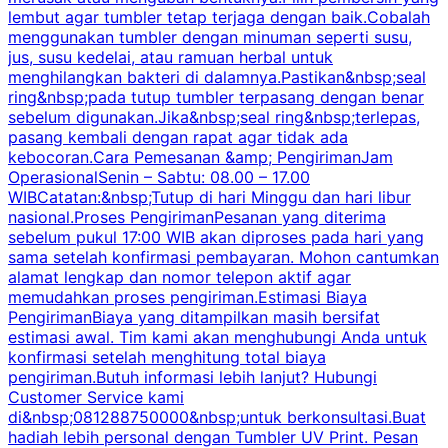
lembut agar tumbler tetap terjaga dengan baik.Cobalah
p
menggunakan tumbler dengan minuman seperti susu,
jus, susu kedelai, atau ramuan herbal untuk
menghilangkan bakteri di dalamnya.Pastikan&nbsp;seal
ring&nbsp;pada tutup tumbler terpasang dengan benar
sebelum digunakan.Jika&nbsp;seal ring&nbsp;terlepas,
pasang kembali dengan rapat agar tidak ada
kebocoran.Cara Pemesanan &amp; PengirimanJam
OperasionalSenin – Sabtu: 08.00 – 17.00
WIBCatatan:&nbsp;Tutup di hari Minggu dan hari libur
nasional.Proses PengirimanPesanan yang diterima
sebelum pukul 17:00 WIB akan diproses pada hari yang
sama setelah konfirmasi pembayaran. Mohon cantumkan
alamat lengkap dan nomor telepon aktif agar
memudahkan proses pengiriman.Estimasi Biaya
PengirimanBiaya yang ditampilkan masih bersifat
estimasi awal. Tim kami akan menghubungi Anda untuk
konfirmasi setelah menghitung total biaya
pengiriman.Butuh informasi lebih lanjut? Hubungi
Customer Service kami
di&nbsp;081288750000&nbsp;untuk berkonsultasi.Buat
hadiah lebih personal dengan Tumbler UV Print. Pesan