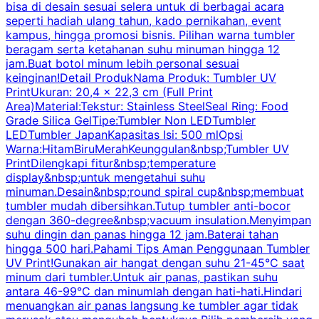
bisa di desain sesuai selera untuk di berbagai acara
seperti hadiah ulang tahun, kado pernikahan, event
k
kampus, hingga promosi bisnis. Pilihan warna tumbler
beragam serta ketahanan suhu minuman hingga 12
m
jam.Buat botol minum lebih personal sesuai
keinginan!Detail ProdukNama Produk: Tumbler UV
PrintUkuran: 20,4 x 22,3 cm (Full Print
Area)Material:Tekstur: Stainless SteelSeal Ring: Food
Grade Silica GelTipe:Tumbler Non LEDTumbler
LEDTumbler JapanKapasitas Isi: 500 mlOpsi
Warna:HitamBiruMerahKeunggulan&nbsp;Tumbler UV
PrintDilengkapi fitur&nbsp;temperature
display&nbsp;untuk mengetahui suhu
minuman.Desain&nbsp;round spiral cup&nbsp;membuat
P
tumbler mudah dibersihkan.Tutup tumbler anti-bocor
W
dengan 360-degree&nbsp;vacuum insulation.Menyimpan
suhu dingin dan panas hingga 12 jam.Baterai tahan
s
hingga 500 hari.Pahami Tips Aman Penggunaan Tumbler
UV Print!Gunakan air hangat dengan suhu 21-45°C saat
a
minum dari tumbler.Untuk air panas, pastikan suhu
antara 46-99°C dan minumlah dengan hati-hati.Hindari
P
menuangkan air panas langsung ke tumbler agar tidak