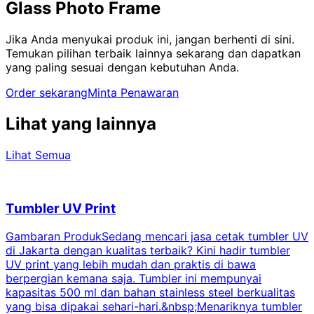
Glass Photo Frame
Jika Anda menyukai produk ini, jangan berhenti di sini.
Temukan pilihan terbaik lainnya sekarang dan dapatkan
yang paling sesuai dengan kebutuhan Anda.
Order sekarang
Minta Penawaran
Lihat yang lainnya
Lihat Semua
Tumbler UV Print
Gambaran ProdukSedang mencari jasa cetak tumbler UV
di Jakarta dengan kualitas terbaik? Kini hadir tumbler
UV print yang lebih mudah dan praktis di bawa
berpergian kemana saja. Tumbler ini mempunyai
p
kapasitas 500 ml dan bahan stainless steel berkualitas
yang bisa dipakai sehari-hari.&nbsp;Menariknya tumbler
l