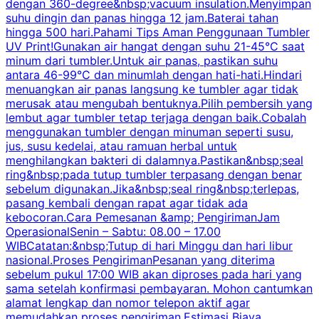
dengan 360-degree&nbsp;vacuum insulation.Menyimpan
suhu dingin dan panas hingga 12 jam.Baterai tahan
s
hingga 500 hari.Pahami Tips Aman Penggunaan Tumbler
UV Print!Gunakan air hangat dengan suhu 21-45°C saat
a
minum dari tumbler.Untuk air panas, pastikan suhu
antara 46-99°C dan minumlah dengan hati-hati.Hindari
P
menuangkan air panas langsung ke tumbler agar tidak
merusak atau mengubah bentuknya.Pilih pembersih yang
k
lembut agar tumbler tetap terjaga dengan baik.Cobalah
p
menggunakan tumbler dengan minuman seperti susu,
jus, susu kedelai, atau ramuan herbal untuk
menghilangkan bakteri di dalamnya.Pastikan&nbsp;seal
ring&nbsp;pada tutup tumbler terpasang dengan benar
sebelum digunakan.Jika&nbsp;seal ring&nbsp;terlepas,
pasang kembali dengan rapat agar tidak ada
kebocoran.Cara Pemesanan &amp; PengirimanJam
OperasionalSenin – Sabtu: 08.00 – 17.00
WIBCatatan:&nbsp;Tutup di hari Minggu dan hari libur
nasional.Proses PengirimanPesanan yang diterima
sebelum pukul 17:00 WIB akan diproses pada hari yang
sama setelah konfirmasi pembayaran. Mohon cantumkan
alamat lengkap dan nomor telepon aktif agar
memudahkan proses pengiriman.Estimasi Biaya