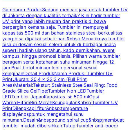
Gambaran ProdukSedang mencari jasa cetak tumbler UV
di Jakarta dengan kualitas terbaik? Kini hadir tumbler
UV print yang lebih mudah dan praktis di bawa
berpergian kemana saja. Tumbler ini mempunyai
p
kapasitas 500 ml dan bahan stainless steel berkualitas
yang bisa dipakai sehari-hari.&nbsp;Menariknya tumbler
l
bisa di desain sesuai selera untuk di berbagai acara
seperti hadiah ulang tahun, kado pernikahan, event
k
kampus, hingga promosi bisnis. Pilihan warna tumbler
beragam serta ketahanan suhu minuman hingga 12
m
jam.Buat botol minum lebih personal sesuai
keinginan!Detail ProdukNama Produk: Tumbler UV
PrintUkuran: 20,4 x 22,3 cm (Full Print
Area)Material:Tekstur: Stainless SteelSeal Ring: Food
Grade Silica GelTipe:Tumbler Non LEDTumbler
LEDTumbler JapanKapasitas Isi: 500 mlOpsi
Warna:HitamBiruMerahKeunggulan&nbsp;Tumbler UV
PrintDilengkapi fitur&nbsp;temperature
display&nbsp;untuk mengetahui suhu
minuman.Desain&nbsp;round spiral cup&nbsp;membuat
P
tumbler mudah dibersihkan.Tutup tumbler anti-bocor
W