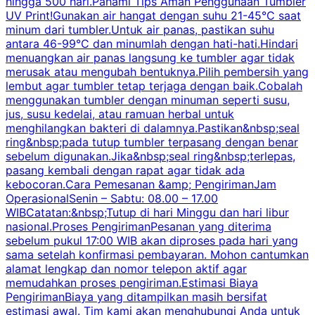
hingga 500 hari.Pahami Tips Aman Penggunaan Tumbler
UV Print!Gunakan air hangat dengan suhu 21-45°C saat
a
minum dari tumbler.Untuk air panas, pastikan suhu
antara 46-99°C dan minumlah dengan hati-hati.Hindari
P
menuangkan air panas langsung ke tumbler agar tidak
merusak atau mengubah bentuknya.Pilih pembersih yang
k
lembut agar tumbler tetap terjaga dengan baik.Cobalah
p
menggunakan tumbler dengan minuman seperti susu,
jus, susu kedelai, atau ramuan herbal untuk
menghilangkan bakteri di dalamnya.Pastikan&nbsp;seal
ring&nbsp;pada tutup tumbler terpasang dengan benar
sebelum digunakan.Jika&nbsp;seal ring&nbsp;terlepas,
pasang kembali dengan rapat agar tidak ada
kebocoran.Cara Pemesanan &amp; PengirimanJam
OperasionalSenin – Sabtu: 08.00 – 17.00
WIBCatatan:&nbsp;Tutup di hari Minggu dan hari libur
nasional.Proses PengirimanPesanan yang diterima
sebelum pukul 17:00 WIB akan diproses pada hari yang
sama setelah konfirmasi pembayaran. Mohon cantumkan
alamat lengkap dan nomor telepon aktif agar
memudahkan proses pengiriman.Estimasi Biaya
PengirimanBiaya yang ditampilkan masih bersifat
estimasi awal. Tim kami akan menghubungi Anda untuk