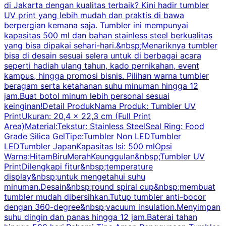
di Jakarta dengan kualitas terbaik? Kini hadir tumbler
UV print yang lebih mudah dan praktis di bawa
berpergian kemana saja. Tumbler ini mempunyai
p
kapasitas 500 ml dan bahan stainless steel berkualitas
yang bisa dipakai sehari-hari.&nbsp;Menariknya tumbler
l
bisa di desain sesuai selera untuk di berbagai acara
seperti hadiah ulang tahun, kado pernikahan, event
k
kampus, hingga promosi bisnis. Pilihan warna tumbler
beragam serta ketahanan suhu minuman hingga 12
m
jam.Buat botol minum lebih personal sesuai
keinginan!Detail ProdukNama Produk: Tumbler UV
PrintUkuran: 20,4 x 22,3 cm (Full Print
Area)Material:Tekstur: Stainless SteelSeal Ring: Food
Grade Silica GelTipe:Tumbler Non LEDTumbler
LEDTumbler JapanKapasitas Isi: 500 mlOpsi
Warna:HitamBiruMerahKeunggulan&nbsp;Tumbler UV
PrintDilengkapi fitur&nbsp;temperature
display&nbsp;untuk mengetahui suhu
minuman.Desain&nbsp;round spiral cup&nbsp;membuat
P
tumbler mudah dibersihkan.Tutup tumbler anti-bocor
W
dengan 360-degree&nbsp;vacuum insulation.Menyimpan
suhu dingin dan panas hingga 12 jam.Baterai tahan
s