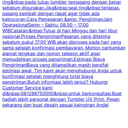
ring&nbsp;pada tutup tumbler terpasang dengan benar
sebelum digunakan.Jika&nbsp;seal ring&nbsp;terlepas,
pasang kembali dengan rapat agar tidak ada
kebocoran.Cara Pemesanan &amp; PengirimanJam
OperasionalSenin – Sabtu: 08.00 – 17.00
WIBCatatan:&nbsp;Tutup di hari Minggu dan hari libur
nasional.Proses PengirimanPesanan yang diterima
sebelum pukul 17:00 WIB akan diproses pada hari yang
sama setelah konfirmasi pembayaran. Mohon cantumkan
alamat lengkap dan nomor telepon aktif agar
memudahkan proses pengiriman.Estimasi Biaya
PengirimanBiaya yang ditampilkan masih bersifat
estimasi awal. Tim kami akan menghubungi Anda untuk
konfirmasi setelah menghitung total biaya
pengiriman.Butuh informasi lebih lanjut? Hubungi
Customer Service kami
di&nbsp;081288750000&nbsp;untuk berkonsultasi.Buat
hadiah lebih personal dengan Tumbler UV Print. Pesan
sekarang dan buat desain sesuai keinginan Anda!