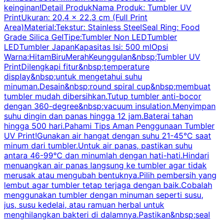
keinginan!Detail ProdukNama Produk: Tumbler UV
PrintUkuran: 20,4 x 22,3 cm (Full Print
Area)Material:Tekstur: Stainless SteelSeal Ring: Food
Grade Silica GelTipe:Tumbler Non LEDTumbler
LEDTumbler JapanKapasitas Isi: 500 mlOpsi
Warna:HitamBiruMerahKeunggulan&nbsp;Tumbler UV
PrintDilengkapi fitur&nbsp;temperature
display&nbsp;untuk mengetahui suhu
minuman.Desain&nbsp;round spiral cup&nbsp;membuat
P
tumbler mudah dibersihkan.Tutup tumbler anti-bocor
W
dengan 360-degree&nbsp;vacuum insulation.Menyimpan
suhu dingin dan panas hingga 12 jam.Baterai tahan
s
hingga 500 hari.Pahami Tips Aman Penggunaan Tumbler
UV Print!Gunakan air hangat dengan suhu 21-45°C saat
a
minum dari tumbler.Untuk air panas, pastikan suhu
antara 46-99°C dan minumlah dengan hati-hati.Hindari
P
menuangkan air panas langsung ke tumbler agar tidak
merusak atau mengubah bentuknya.Pilih pembersih yang
k
lembut agar tumbler tetap terjaga dengan baik.Cobalah
p
menggunakan tumbler dengan minuman seperti susu,
jus, susu kedelai, atau ramuan herbal untuk
menghilangkan bakteri di dalamnya.Pastikan&nbsp;seal