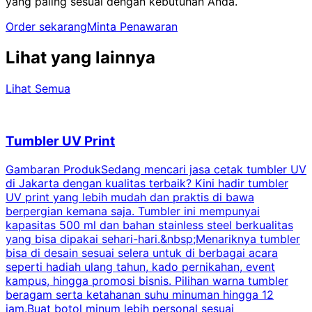
yang paling sesuai dengan kebutuhan Anda.
Order sekarang
Minta Penawaran
Lihat yang lainnya
Lihat Semua
Tumbler UV Print
Gambaran ProdukSedang mencari jasa cetak tumbler UV
di Jakarta dengan kualitas terbaik? Kini hadir tumbler
UV print yang lebih mudah dan praktis di bawa
berpergian kemana saja. Tumbler ini mempunyai
p
kapasitas 500 ml dan bahan stainless steel berkualitas
yang bisa dipakai sehari-hari.&nbsp;Menariknya tumbler
l
bisa di desain sesuai selera untuk di berbagai acara
seperti hadiah ulang tahun, kado pernikahan, event
k
kampus, hingga promosi bisnis. Pilihan warna tumbler
beragam serta ketahanan suhu minuman hingga 12
m
jam.Buat botol minum lebih personal sesuai