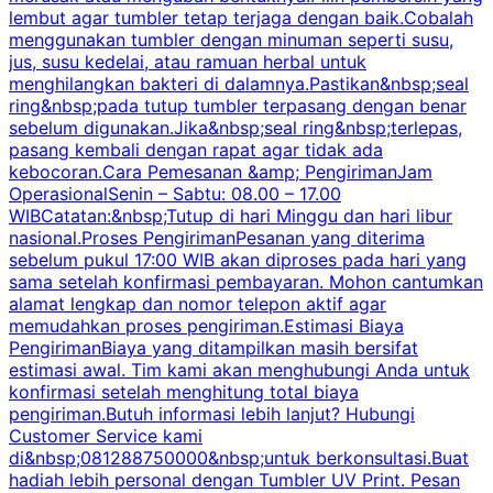
lembut agar tumbler tetap terjaga dengan baik.Cobalah
p
menggunakan tumbler dengan minuman seperti susu,
jus, susu kedelai, atau ramuan herbal untuk
menghilangkan bakteri di dalamnya.Pastikan&nbsp;seal
ring&nbsp;pada tutup tumbler terpasang dengan benar
sebelum digunakan.Jika&nbsp;seal ring&nbsp;terlepas,
pasang kembali dengan rapat agar tidak ada
kebocoran.Cara Pemesanan &amp; PengirimanJam
OperasionalSenin – Sabtu: 08.00 – 17.00
WIBCatatan:&nbsp;Tutup di hari Minggu dan hari libur
nasional.Proses PengirimanPesanan yang diterima
sebelum pukul 17:00 WIB akan diproses pada hari yang
sama setelah konfirmasi pembayaran. Mohon cantumkan
alamat lengkap dan nomor telepon aktif agar
memudahkan proses pengiriman.Estimasi Biaya
PengirimanBiaya yang ditampilkan masih bersifat
estimasi awal. Tim kami akan menghubungi Anda untuk
konfirmasi setelah menghitung total biaya
pengiriman.Butuh informasi lebih lanjut? Hubungi
Customer Service kami
di&nbsp;081288750000&nbsp;untuk berkonsultasi.Buat
hadiah lebih personal dengan Tumbler UV Print. Pesan