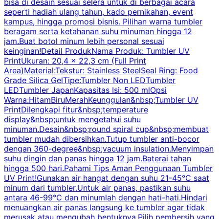
bisa di desain sesuai selera untuk di berbagai acara
seperti hadiah ulang tahun, kado pernikahan, event
k
kampus, hingga promosi bisnis. Pilihan warna tumbler
beragam serta ketahanan suhu minuman hingga 12
m
jam.Buat botol minum lebih personal sesuai
keinginan!Detail ProdukNama Produk: Tumbler UV
PrintUkuran: 20,4 x 22,3 cm (Full Print
Area)Material:Tekstur: Stainless SteelSeal Ring: Food
Grade Silica GelTipe:Tumbler Non LEDTumbler
LEDTumbler JapanKapasitas Isi: 500 mlOpsi
Warna:HitamBiruMerahKeunggulan&nbsp;Tumbler UV
PrintDilengkapi fitur&nbsp;temperature
display&nbsp;untuk mengetahui suhu
minuman.Desain&nbsp;round spiral cup&nbsp;membuat
P
tumbler mudah dibersihkan.Tutup tumbler anti-bocor
W
dengan 360-degree&nbsp;vacuum insulation.Menyimpan
suhu dingin dan panas hingga 12 jam.Baterai tahan
s
hingga 500 hari.Pahami Tips Aman Penggunaan Tumbler
UV Print!Gunakan air hangat dengan suhu 21-45°C saat
a
minum dari tumbler.Untuk air panas, pastikan suhu
antara 46-99°C dan minumlah dengan hati-hati.Hindari
P
menuangkan air panas langsung ke tumbler agar tidak
merusak atau mengubah bentuknya.Pilih pembersih yang
k