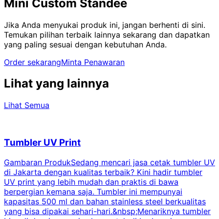
Mini Custom Standee
Jika Anda menyukai produk ini, jangan berhenti di sini.
Temukan pilihan terbaik lainnya sekarang dan dapatkan
yang paling sesuai dengan kebutuhan Anda.
Order sekarang
Minta Penawaran
Lihat yang lainnya
Lihat Semua
Tumbler UV Print
Gambaran ProdukSedang mencari jasa cetak tumbler UV
di Jakarta dengan kualitas terbaik? Kini hadir tumbler
UV print yang lebih mudah dan praktis di bawa
berpergian kemana saja. Tumbler ini mempunyai
p
kapasitas 500 ml dan bahan stainless steel berkualitas
yang bisa dipakai sehari-hari.&nbsp;Menariknya tumbler
l