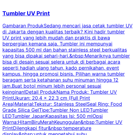
Tumbler UV Print
Gambaran ProdukSedang mencari jasa cetak tumbler UV
di Jakarta dengan kualitas terbaik? Kini hadir tumbler
UV print yang lebih mudah dan praktis di bawa
berpergian kemana saja. Tumbler ini mempunyai
p
kapasitas 500 ml dan bahan stainless steel berkualitas
yang bisa dipakai sehari-hari.&nbsp;Menariknya tumbler
l
bisa di desain sesuai selera untuk di berbagai acara
seperti hadiah ulang tahun, kado pernikahan, event
k
kampus, hingga promosi bisnis. Pilihan warna tumbler
beragam serta ketahanan suhu minuman hingga 12
m
jam.Buat botol minum lebih personal sesuai
keinginan!Detail ProdukNama Produk: Tumbler UV
PrintUkuran: 20,4 x 22,3 cm (Full Print
Area)Material:Tekstur: Stainless SteelSeal Ring: Food
Grade Silica GelTipe:Tumbler Non LEDTumbler
LEDTumbler JapanKapasitas Isi: 500 mlOpsi
Warna:HitamBiruMerahKeunggulan&nbsp;Tumbler UV
PrintDilengkapi fitur&nbsp;temperature
display&nbsp;untuk mengetahui suhu