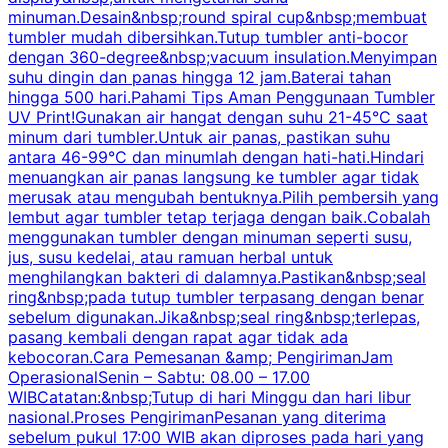
minuman.Desain&nbsp;round spiral cup&nbsp;membuat
P
tumbler mudah dibersihkan.Tutup tumbler anti-bocor
W
dengan 360-degree&nbsp;vacuum insulation.Menyimpan
suhu dingin dan panas hingga 12 jam.Baterai tahan
s
hingga 500 hari.Pahami Tips Aman Penggunaan Tumbler
UV Print!Gunakan air hangat dengan suhu 21-45°C saat
a
minum dari tumbler.Untuk air panas, pastikan suhu
antara 46-99°C dan minumlah dengan hati-hati.Hindari
P
menuangkan air panas langsung ke tumbler agar tidak
merusak atau mengubah bentuknya.Pilih pembersih yang
k
lembut agar tumbler tetap terjaga dengan baik.Cobalah
p
menggunakan tumbler dengan minuman seperti susu,
jus, susu kedelai, atau ramuan herbal untuk
menghilangkan bakteri di dalamnya.Pastikan&nbsp;seal
ring&nbsp;pada tutup tumbler terpasang dengan benar
sebelum digunakan.Jika&nbsp;seal ring&nbsp;terlepas,
pasang kembali dengan rapat agar tidak ada
kebocoran.Cara Pemesanan &amp; PengirimanJam
OperasionalSenin – Sabtu: 08.00 – 17.00
WIBCatatan:&nbsp;Tutup di hari Minggu dan hari libur
nasional.Proses PengirimanPesanan yang diterima
sebelum pukul 17:00 WIB akan diproses pada hari yang