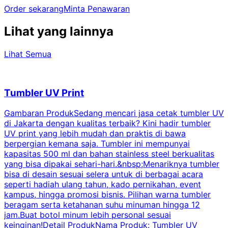
Order sekarang
Minta Penawaran
Lihat yang lainnya
Lihat Semua
Tumbler UV Print
Gambaran ProdukSedang mencari jasa cetak tumbler UV
di Jakarta dengan kualitas terbaik? Kini hadir tumbler
UV print yang lebih mudah dan praktis di bawa
berpergian kemana saja. Tumbler ini mempunyai
p
kapasitas 500 ml dan bahan stainless steel berkualitas
yang bisa dipakai sehari-hari.&nbsp;Menariknya tumbler
l
bisa di desain sesuai selera untuk di berbagai acara
seperti hadiah ulang tahun, kado pernikahan, event
k
kampus, hingga promosi bisnis. Pilihan warna tumbler
beragam serta ketahanan suhu minuman hingga 12
m
jam.Buat botol minum lebih personal sesuai
keinginan!Detail ProdukNama Produk: Tumbler UV