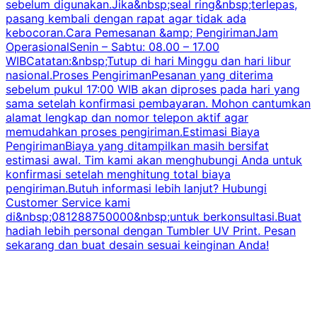
sebelum digunakan.Jika&nbsp;seal ring&nbsp;terlepas,
pasang kembali dengan rapat agar tidak ada
kebocoran.Cara Pemesanan &amp; PengirimanJam
OperasionalSenin – Sabtu: 08.00 – 17.00
WIBCatatan:&nbsp;Tutup di hari Minggu dan hari libur
nasional.Proses PengirimanPesanan yang diterima
sebelum pukul 17:00 WIB akan diproses pada hari yang
sama setelah konfirmasi pembayaran. Mohon cantumkan
alamat lengkap dan nomor telepon aktif agar
memudahkan proses pengiriman.Estimasi Biaya
PengirimanBiaya yang ditampilkan masih bersifat
estimasi awal. Tim kami akan menghubungi Anda untuk
konfirmasi setelah menghitung total biaya
pengiriman.Butuh informasi lebih lanjut? Hubungi
Customer Service kami
di&nbsp;081288750000&nbsp;untuk berkonsultasi.Buat
hadiah lebih personal dengan Tumbler UV Print. Pesan
sekarang dan buat desain sesuai keinginan Anda!