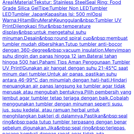
Area)Material:Tekstur: Stainless SteelSeal Ring: Food
Grade Silica GelTipe:Tumbler Non LEDTumbler
LEDTumbler JapanKapasitas Isi: 500 mlOpsi
Warna:HitamBiruMerahKeunggulan&nbsp;Tumbler UV
PrintDilengkapi fitur&nbsp;temperature
display&nbsp;untuk mengetahui suhu
minuman.Desain&nbsp;round spiral cup&nbsp;membuat
P
tumbler mudah dibersihkan.Tutup tumbler anti-bocor
W
dengan 360-degree&nbsp;vacuum insulation.Menyimpan
suhu dingin dan panas hingga 12 jam.Baterai tahan
s
hingga 500 hari.Pahami Tips Aman Penggunaan Tumbler
UV Print!Gunakan air hangat dengan suhu 21-45°C saat
a
minum dari tumbler.Untuk air panas, pastikan suhu
antara 46-99°C dan minumlah dengan hati-hati.Hindari
P
menuangkan air panas langsung ke tumbler agar tidak
merusak atau mengubah bentuknya.Pilih pembersih yang
k
lembut agar tumbler tetap terjaga dengan baik.Cobalah
p
menggunakan tumbler dengan minuman seperti susu,
jus, susu kedelai, atau ramuan herbal untuk
menghilangkan bakteri di dalamnya.Pastikan&nbsp;seal
ring&nbsp;pada tutup tumbler terpasang dengan benar
sebelum digunakan.Jika&nbsp;seal ring&nbsp;terlepas,
pasang kembali dengan rapat agar tidak ada