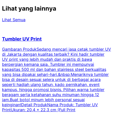
Lihat yang lainnya
Lihat Semua
Tumbler UV Print
Gambaran ProdukSedang mencari jasa cetak tumbler UV
di Jakarta dengan kualitas terbaik? Kini hadir tumbler
UV print yang lebih mudah dan praktis di bawa
berpergian kemana saja. Tumbler ini mempunyai
p
kapasitas 500 ml dan bahan stainless steel berkualitas
yang bisa dipakai sehari-hari.&nbsp;Menariknya tumbler
l
bisa di desain sesuai selera untuk di berbagai acara
seperti hadiah ulang tahun, kado pernikahan, event
k
kampus, hingga promosi bisnis. Pilihan warna tumbler
beragam serta ketahanan suhu minuman hingga 12
m
jam.Buat botol minum lebih personal sesuai
keinginan!Detail ProdukNama Produk: Tumbler UV
PrintUkuran: 20,4 x 22,3 cm (Full Print