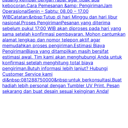
kebocoran.Cara Pemesanan &amp; PengirimanJam
OperasionalSenin – Sabtu: 08.00 – 17.00
WIBCatatan:&nbsp;Tutup di hari Minggu dan hari libur
nasional.Proses PengirimanPesanan yang diterima
sebelum pukul 17:00 WIB akan diproses pada hari yang
sama setelah konfirmasi pembayaran. Mohon cantumkan
alamat lengkap dan nomor telepon aktif agar
memudahkan proses pengiriman.Estimasi Biaya
PengirimanBiaya yang ditampilkan masih bersifat
estimasi awal. Tim kami akan menghubungi Anda untuk
konfirmasi setelah menghitung total biaya
pengiriman.Butuh informasi lebih lanjut? Hubungi
Customer Service kami
di&nbsp;081288750000&nbsp;untuk berkonsultasi.Buat
hadiah lebih personal dengan Tumbler UV Print. Pesan
sekarang dan buat desain sesuai keinginan Anda!