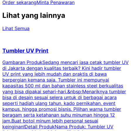
Order sekarang
Minta Penawaran
Lihat yang lainnya
Lihat Semua
Tumbler UV Print
Gambaran ProdukSedang mencari jasa cetak tumbler UV
di Jakarta dengan kualitas terbaik? Kini hadir tumbler
UV print yang lebih mudah dan praktis di bawa
berpergian kemana saja. Tumbler ini mempunyai
p
kapasitas 500 ml dan bahan stainless steel berkualitas
yang bisa dipakai sehari-hari.&nbsp;Menariknya tumbler
l
bisa di desain sesuai selera untuk di berbagai acara
seperti hadiah ulang tahun, kado pernikahan, event
k
kampus, hingga promosi bisnis. Pilihan warna tumbler
beragam serta ketahanan suhu minuman hingga 12
m
jam.Buat botol minum lebih personal sesuai
keinginan!Detail ProdukNama Produk: Tumbler UV