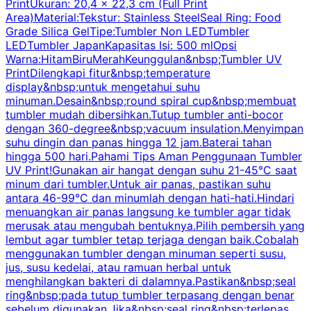
PrintUkuran: 20,4 x 22,3 cm (Full Print
Area)Material:Tekstur: Stainless SteelSeal Ring: Food
Grade Silica GelTipe:Tumbler Non LEDTumbler
LEDTumbler JapanKapasitas Isi: 500 mlOpsi
Warna:HitamBiruMerahKeunggulan&nbsp;Tumbler UV
PrintDilengkapi fitur&nbsp;temperature
display&nbsp;untuk mengetahui suhu
minuman.Desain&nbsp;round spiral cup&nbsp;membuat
P
tumbler mudah dibersihkan.Tutup tumbler anti-bocor
W
dengan 360-degree&nbsp;vacuum insulation.Menyimpan
suhu dingin dan panas hingga 12 jam.Baterai tahan
s
hingga 500 hari.Pahami Tips Aman Penggunaan Tumbler
UV Print!Gunakan air hangat dengan suhu 21-45°C saat
a
minum dari tumbler.Untuk air panas, pastikan suhu
antara 46-99°C dan minumlah dengan hati-hati.Hindari
P
menuangkan air panas langsung ke tumbler agar tidak
merusak atau mengubah bentuknya.Pilih pembersih yang
k
lembut agar tumbler tetap terjaga dengan baik.Cobalah
p
menggunakan tumbler dengan minuman seperti susu,
jus, susu kedelai, atau ramuan herbal untuk
menghilangkan bakteri di dalamnya.Pastikan&nbsp;seal
ring&nbsp;pada tutup tumbler terpasang dengan benar
sebelum digunakan.Jika&nbsp;seal ring&nbsp;terlepas,