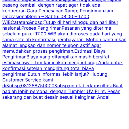
pasang kembali dengan rapat agar tidak ada
kebocoran.Cara Pemesanan &amp; PengirimanJam
OperasionalSenin – Sabtu: 08.00 – 17.00
WIBCatatan:&nbsp;Tutup di hari Minggu dan hari libur
nasional.Proses PengirimanPesanan yang diterima
sebelum pukul 17:00 WIB akan diproses pada hari yang
sama setelah konfirmasi pembayaran. Mohon cantumkan
alamat lengkap dan nomor telepon aktif agar
memudahkan proses pengiriman.Estimasi Biaya
PengirimanBiaya yang ditampilkan masih bersifat
estimasi awal. Tim kami akan menghubungi Anda untuk
konfirmasi setelah menghitung total biaya
pengiriman.Butuh informasi lebih lanjut? Hubungi
Customer Service kami
di&nbsp;081288750000&nbsp;untuk berkonsultasi.Buat
hadiah lebih personal dengan Tumbler UV Print. Pesan
sekarang dan buat desain sesuai keinginan Anda!