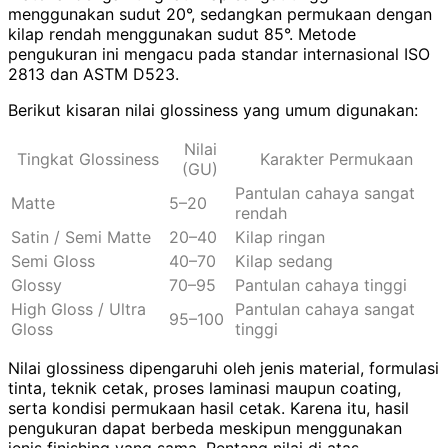
menggunakan sudut 20°, sedangkan permukaan dengan
kilap rendah menggunakan sudut 85°. Metode
pengukuran ini mengacu pada standar internasional ISO
2813 dan ASTM D523.
Berikut kisaran nilai glossiness yang umum digunakan:
Nilai
Tingkat Glossiness
Karakter Permukaan
(GU)
Pantulan cahaya sangat
Matte
5–20
rendah
Satin / Semi Matte
20–40
Kilap ringan
Semi Gloss
40–70
Kilap sedang
Glossy
70–95
Pantulan cahaya tinggi
High Gloss / Ultra
Pantulan cahaya sangat
95–100
Gloss
tinggi
Nilai glossiness dipengaruhi oleh jenis material, formulasi
tinta, teknik cetak, proses laminasi maupun coating,
serta kondisi permukaan hasil cetak. Karena itu, hasil
pengukuran dapat berbeda meskipun menggunakan
jenis finishing yang sama. Rentang nilai di atas