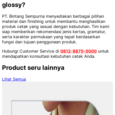
glossy?
PT. Bintang Sempurna menyediakan berbagai pilihan
material dan finishing untuk membantu menghasilkan
produk cetak yang sesuai dengan kebutuhan. Tim kami
siap memberikan rekomendasi jenis kertas, gramatur,
serta karakter permukaan yang tepat berdasarkan
fungsi dan tujuan penggunaan produk.
Hubungi Customer Service di
0812-8875-0000
untuk
mendapatkan konsultasi kebutuhan cetak Anda.
Product seru lainnya
Lihat Semua
Product
Scarf (Custom Print)
Gambaran ProdukButuh scarf motif unik yang bisa cetak
sendiri? Kini bisa dengan jasa printing scarf motif unik