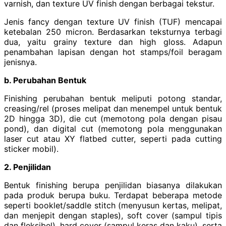
varnish, dan texture UV finish dengan berbagai tekstur.
Jenis fancy dengan texture UV finish (TUF) mencapai
ketebalan 250 micron. Berdasarkan teksturnya terbagi
dua, yaitu grainy texture dan high gloss. Adapun
penambahan lapisan dengan hot stamps/foil beragam
jenisnya.
b. Perubahan Bentuk
Finishing perubahan bentuk meliputi potong standar,
creasing/rel (proses melipat dan menempel untuk bentuk
2D hingga 3D), die cut (memotong pola dengan pisau
pond), dan digital cut (memotong pola menggunakan
laser cut atau XY flatbed cutter, seperti pada cutting
sticker mobil).
2. Penjilidan
Bentuk finishing berupa penjilidan biasanya dilakukan
pada produk berupa buku. Terdapat beberapa metode
seperti booklet/saddle stitch (menyusun kertas, melipat,
dan menjepit dengan staples), soft cover (sampul tipis
dan fleksibel), hard cover (sampul keras dan kaku), serta