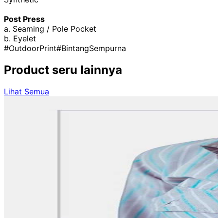
Post Press
a. Seaming / Pole Pocket
b. Eyelet
#OutdoorPrint
#BintangSempurna
Product seru lainnya
Lihat Semua
Product
Scarf (Custom Print)
Gambaran ProdukButuh scarf motif unik yang bisa cetak se
cerah dan awet, lalu padukan dengan bahan berkualitas s
terpotong. Bahan lembut dan nyaman dipakai sepanjang ha
keinginan. Segera pesan scarf custom print dan tunjukkan
Kain:&nbsp;Ceruty-Baby DollWool PeachSatin VelvetSpu
sentuhan Fluorescent Pink dan Fluorescent Yellow member
terasa sejuk saat digunakan sepanjang hari.Teksturnya le
suasana formal maupun saat bersantai di rumah.Hasil cet