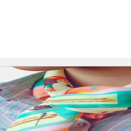
ndiri? Kini bisa dengan jasa printing scarf motif unik ya
eperti Wool Peach dan Spun Filament.Ukuran scarf 70 x 70
ri, cocok untuk aktivitas harian maupun acara khusus.Saa
 ciri khas lewat motif pilihanmu!Detail ProdukNama Produk
n FilamentOpsi Warna Print:&nbsp;StandardVibrantKeungg
ikan tampilan hijab yang lebih cerah.Hijab dirancang agar
mbut dan halus di kulit, memberikan rasa nyaman untuk berb
ak warna dan motif pada hijab tidak mudah pudar, tetap te