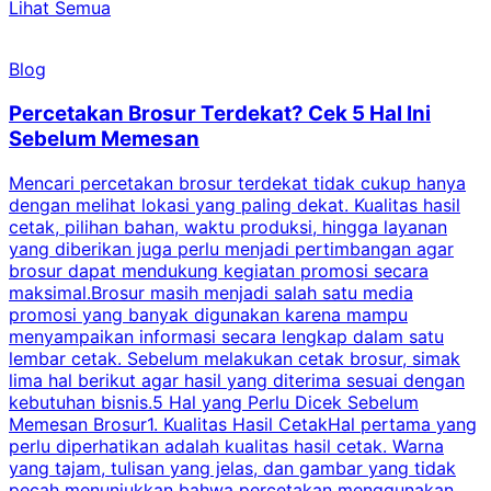
Lihat Semua
Blog
Percetakan Brosur Terdekat? Cek 5 Hal Ini
Sebelum Memesan
Mencari percetakan brosur terdekat tidak cukup hanya
C
dengan melihat lokasi yang paling dekat. Kualitas hasil
cetak, pilihan bahan, waktu produksi, hingga layanan
S
yang diberikan juga perlu menjadi pertimbangan agar
t
brosur dapat mendukung kegiatan promosi secara
n
maksimal.Brosur masih menjadi salah satu media
k
promosi yang banyak digunakan karena mampu
d
menyampaikan informasi secara lengkap dalam satu
c
lembar cetak. Sebelum melakukan cetak brosur, simak
lima hal berikut agar hasil yang diterima sesuai dengan
s
kebutuhan bisnis.5 Hal yang Perlu Dicek Sebelum
Memesan Brosur1. Kualitas Hasil CetakHal pertama yang
perlu diperhatikan adalah kualitas hasil cetak. Warna
m
yang tajam, tulisan yang jelas, dan gambar yang tidak
U
pecah menunjukkan bahwa percetakan menggunakan