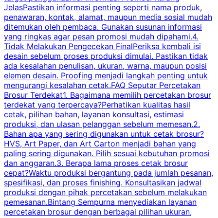
JelasPastikan informasi penting seperti nama produk,
p
penawaran, kontak, alamat, maupun media sosial mudah
s
ditemukan oleh pembaca. Gunakan susunan informasi
yang ringkas agar pesan promosi mudah dipahami.4.
O
Tidak Melakukan Pengecekan FinalPeriksa kembali isi
desain sebelum proses produksi dimulai. Pastikan tidak
k
ada kesalahan penulisan, ukuran, warna, maupun posisi
H
elemen desain. Proofing menjadi langkah penting untuk
mengurangi kesalahan cetak.FAQ Seputar Percetakan
s
Brosur Terdekat1. Bagaimana memilih percetakan brosur
terdekat yang terpercaya?Perhatikan kualitas hasil
cetak, pilihan bahan, layanan konsultasi, estimasi
produksi, dan ulasan pelanggan sebelum memesan.2.
Bahan apa yang sering digunakan untuk cetak brosur?
HVS, Art Paper, dan Art Carton menjadi bahan yang
paling sering digunakan. Pilih sesuai kebutuhan promosi
dan anggaran.3. Berapa lama proses cetak brosur
cepat?Waktu produksi bergantung pada jumlah pesanan,
spesifikasi, dan proses finishing. Konsultasikan jadwal
produksi dengan pihak percetakan sebelum melakukan
pemesanan.Bintang Sempurna menyediakan layanan
percetakan brosur dengan berbagai pilihan ukuran,