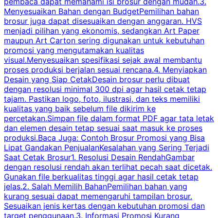
pembaca dapat memahami isi brosur dengan mudah.3.
i
Menyesuaikan Bahan dengan BudgetPemilihan bahan
brosur juga dapat disesuaikan dengan anggaran. HVS
menjadi pilihan yang ekonomis, sedangkan Art Paper
d
maupun Art Carton sering digunakan untuk kebutuhan
t
promosi yang mengutamakan kualitas
t
visual.Menyesuaikan spesifikasi sejak awal membantu
proses produksi berjalan sesuai rencana.4. Menyiapkan
k
Desain yang Siap CetakDesain brosur perlu dibuat
dengan resolusi minimal 300 dpi agar hasil cetak tetap
tajam. Pastikan logo, foto, ilustrasi, dan teks memiliki
kualitas yang baik sebelum file dikirim ke
percetakan.Simpan file dalam format PDF agar tata letak
dan elemen desain tetap sesuai saat masuk ke proses
produksi.Baca Juga: Contoh Brosur Promosi yang Bisa
s
Lipat Gandakan PenjualanKesalahan yang Sering Terjadi
Saat Cetak Brosur1. Resolusi Desain RendahGambar
dengan resolusi rendah akan terlihat pecah saat dicetak.
p
Gunakan file berkualitas tinggi agar hasil cetak tetap
T
jelas.2. Salah Memilih BahanPemilihan bahan yang
p
kurang sesuai dapat memengaruhi tampilan brosur.
Sesuaikan jenis kertas dengan kebutuhan promosi dan
m
target penggunaan.3. Informasi Promosi Kurang