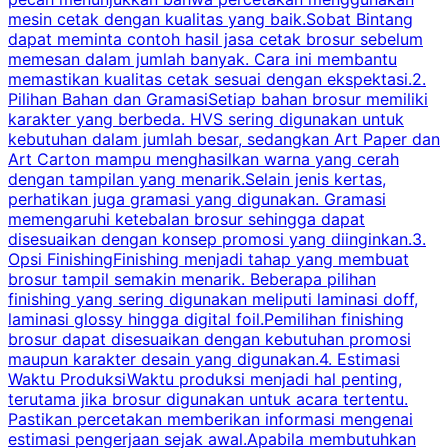
mesin cetak dengan kualitas yang baik.Sobat Bintang
dapat meminta contoh hasil jasa cetak brosur sebelum
memesan dalam jumlah banyak. Cara ini membantu
u
memastikan kualitas cetak sesuai dengan ekspektasi.2.
p
Pilihan Bahan dan GramasiSetiap bahan brosur memiliki
karakter yang berbeda. HVS sering digunakan untuk
i
kebutuhan dalam jumlah besar, sedangkan Art Paper dan
p
Art Carton mampu menghasilkan warna yang cerah
t
dengan tampilan yang menarik.Selain jenis kertas,
perhatikan juga gramasi yang digunakan. Gramasi
t
memengaruhi ketebalan brosur sehingga dapat
disesuaikan dengan konsep promosi yang diinginkan.3.
s
Opsi FinishingFinishing menjadi tahap yang membuat
brosur tampil semakin menarik. Beberapa pilihan
d
finishing yang sering digunakan meliputi laminasi doff,
g
laminasi glossy hingga digital foil.Pemilihan finishing
d
brosur dapat disesuaikan dengan kebutuhan promosi
p
maupun karakter desain yang digunakan.4. Estimasi
Waktu ProduksiWaktu produksi menjadi hal penting,
terutama jika brosur digunakan untuk acara tertentu.
s
Pastikan percetakan memberikan informasi mengenai
s
estimasi pengerjaan sejak awal.Apabila membutuhkan
m