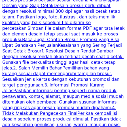
Desain yang Siap CetakDesain brosur perlu dibuat
dengan resolusi minimal 300 dpi agar hasil cetak tetap
tajam. Pastikan logo, foto, ilustrasi, dan teks memiliki
kualitas yang baik sebelum file dikirim ke
percetakan.Simpan file dalam format PDF agar tata letak
dan elemen desain tetap sesuai saat masuk ke proses
produksi.Baca Juga: Contoh Brosur Promosi yang Bisa
s
Lipat Gandakan PenjualanKesalahan yang Sering Terjadi
Saat Cetak Brosur1. Resolusi Desain RendahGambar
dengan resolusi rendah akan terlihat pecah saat dicetak.
p
Gunakan file berkualitas tinggi agar hasil cetak tetap
T
jelas.2. Salah Memilih BahanPemilihan bahan yang
p
kurang sesuai dapat memengaruhi tampilan brosur.
Sesuaikan jenis kertas dengan kebutuhan promosi dan
m
target penggunaan.3. Informasi Promosi Kurang
JelasPastikan informasi penting seperti nama produk,
p
penawaran, kontak, alamat, maupun media sosial mudah
s
ditemukan oleh pembaca. Gunakan susunan informasi
yang ringkas agar pesan promosi mudah dipahami.4.
O
Tidak Melakukan Pengecekan FinalPeriksa kembali isi
desain sebelum proses produksi dimulai. Pastikan tidak
k
ada kesalahan penulisan, ukuran, warna, maupun posisi
H