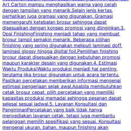
Art Carton mampu menghasilkan warna yang cerah
t
dengan tampilan yang menarik.Selain jenis kertas,
perhatikan juga gramasi yang digunakan. Gramasi
t
memengaruhi ketebalan brosur sehingga dapat
disesuaikan dengan konsep promosi yang diinginkan.3.
s
Opsi FinishingFinishing menjadi tahap yang membuat
brosur tampil semakin menarik. Beberapa pilihan
d
finishing yang sering digunakan meliputi laminasi doff,
g
laminasi glossy hingga digital foil.Pemilihan finishing
d
brosur dapat disesuaikan dengan kebutuhan promosi
p
maupun karakter desain yang digunakan.4. Estimasi
Waktu ProduksiWaktu produksi menjadi hal penting,
terutama jika brosur digunakan untuk acara tertentu.
s
Pastikan percetakan memberikan informasi mengenai
s
estimasi pengerjaan sejak awal.Apabila membutuhkan
m
cetak brosur cepat, pilih percetakan yang memiliki
d
kapasitas produksi memadai sehingga pesanan dapat
selesai sesuai jadwal.5. Layanan Konsultasi dan
t
PengirimanPercetakan yang baik tidak hanya
S
menyediakan layanan cetak, tetapi juga membantu
t
pelanggan memilih spesifikasi yang sesuai. Konsultasi
b
mengenai ukuran, bahan, maupun finishing akan