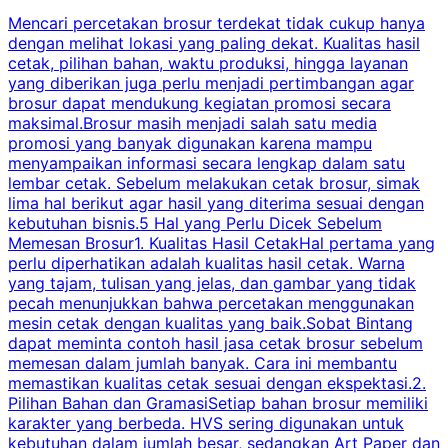
Mencari percetakan brosur terdekat tidak cukup hanya
C
dengan melihat lokasi yang paling dekat. Kualitas hasil
cetak, pilihan bahan, waktu produksi, hingga layanan
S
yang diberikan juga perlu menjadi pertimbangan agar
t
brosur dapat mendukung kegiatan promosi secara
n
maksimal.Brosur masih menjadi salah satu media
k
promosi yang banyak digunakan karena mampu
d
menyampaikan informasi secara lengkap dalam satu
c
lembar cetak. Sebelum melakukan cetak brosur, simak
lima hal berikut agar hasil yang diterima sesuai dengan
s
kebutuhan bisnis.5 Hal yang Perlu Dicek Sebelum
Memesan Brosur1. Kualitas Hasil CetakHal pertama yang
perlu diperhatikan adalah kualitas hasil cetak. Warna
m
yang tajam, tulisan yang jelas, dan gambar yang tidak
U
pecah menunjukkan bahwa percetakan menggunakan
mesin cetak dengan kualitas yang baik.Sobat Bintang
dapat meminta contoh hasil jasa cetak brosur sebelum
memesan dalam jumlah banyak. Cara ini membantu
u
memastikan kualitas cetak sesuai dengan ekspektasi.2.
p
Pilihan Bahan dan GramasiSetiap bahan brosur memiliki
karakter yang berbeda. HVS sering digunakan untuk
i
kebutuhan dalam jumlah besar, sedangkan Art Paper dan
p