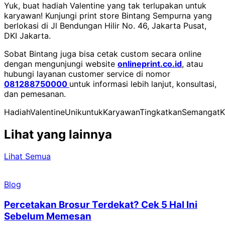
Yuk, buat hadiah Valentine yang tak terlupakan untuk
karyawan! Kunjungi print store Bintang Sempurna yang
berlokasi di Jl Bendungan Hilir No. 46, Jakarta Pusat,
DKI Jakarta.
Sobat Bintang juga bisa cetak custom secara online
dengan mengunjungi website
onlineprint.co.id
, atau
hubungi layanan customer service di nomor
081288750000
untuk informasi lebih lanjut, konsultasi,
dan pemesanan.
Hadiah
Valentine
Unik
untuk
Karyawan
Tingkatkan
Semangat
K
Lihat yang lainnya
Lihat Semua
Blog
Percetakan Brosur Terdekat? Cek 5 Hal Ini
Sebelum Memesan