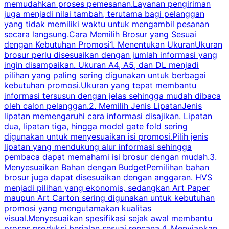
memudahkan proses pemesanan.Layanan pengiriman
h
juga menjadi nilai tambah, terutama bagi pelanggan
p
yang tidak memiliki waktu untuk mengambil pesanan
m
secara langsung.Cara Memilih Brosur yang Sesuai
dengan Kebutuhan Promosi1. Menentukan UkuranUkuran
w
brosur perlu disesuaikan dengan jumlah informasi yang
ingin disampaikan. Ukuran A4, A5, dan DL menjadi
pilihan yang paling sering digunakan untuk berbagai
f
kebutuhan promosi.Ukuran yang tepat membantu
d
informasi tersusun dengan jelas sehingga mudah dibaca
l
oleh calon pelanggan.2. Memilih Jenis LipatanJenis
t
lipatan memengaruhi cara informasi disajikan. Lipatan
S
dua, lipatan tiga, hingga model gate fold sering
P
digunakan untuk menyesuaikan isi promosi.Pilih jenis
lipatan yang mendukung alur informasi sehingga
s
pembaca dapat memahami isi brosur dengan mudah.3.
i
Menyesuaikan Bahan dengan BudgetPemilihan bahan
brosur juga dapat disesuaikan dengan anggaran. HVS
menjadi pilihan yang ekonomis, sedangkan Art Paper
d
maupun Art Carton sering digunakan untuk kebutuhan
t
promosi yang mengutamakan kualitas
t
visual.Menyesuaikan spesifikasi sejak awal membantu
proses produksi berjalan sesuai rencana.4. Menyiapkan
k