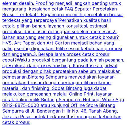
elemen desain. Proofing menjadi langkah penting untuk
mengurangi kesalahan cetak.FAQ Seputar Percetakan
s
Brosur Terdekat1. Bagaimana memilih percetakan brosur
terdekat yang terpercaya?Perhatikan kualitas hasil
cetak, pilihan bahan, layanan konsultasi, estimasi
produksi, dan ulasan pelanggan sebelum memesan.2.
Bahan apa yang sering digunakan untuk cetak brosur?
HVS, Art Paper, dan Art Carton menjadi bahan yang
paling sering digunakan. Pilih sesuai kebutuhan promosi
dan anggaran.3. Berapa lama proses cetak brosur
cepat?Waktu produksi bergantung pada jumlah pesanan,
spesifikasi, dan proses finishing. Konsultasikan jadwal
produksi dengan pihak percetakan sebelum melakukan
pemesanan.Bintang Sempurna menyediakan layanan
percetakan brosur dengan berbagai pilihan ukuran,
material, dan finishing. Sobat Bintang juga dapat
melakukan pemesanan melalui Online Print, layanan
cetak online milik Bintang Sempurna. Hubungi WhatsApp
0812-8875-0000 atau kunjungi Offline Store Bintang
Sempurna di Jl. Bendungan Hilir No. 46, Tanah Abang,
Jakarta Pusat untuk berkonsultasi mengenai kebutuhan
cetak brosur.